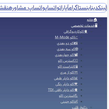
لینکدین
اینستاگرام
آپارات
واتساپ
واتساپ مشاوره
نقش
🏠خانه
🖥️خدمات تخصصی
🫀اکوکاردیوگرافی
📈اکو M-Mode
📸اکو دو بعدی
🌐اکو سه بعدی
📽️اکو چهاربعدی
🏃‍♀️استرس اکو
🧪کانتراست اکو
🍴اکو از مری
📊اکو داپلر طیفی
💗اکو داپلر رنگی
🫀اکو داپلر بافتی TDI
💪استرین اکو
👶اکو جنینی
📉نوار قلب