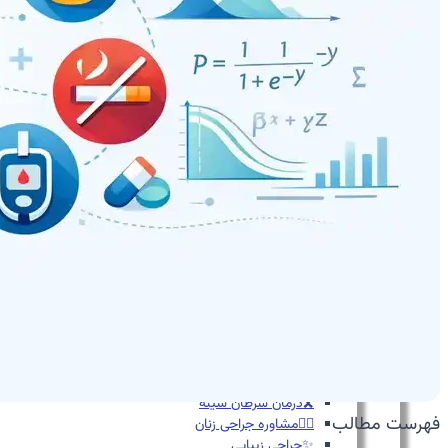
📊اکو داپلر طیفی
💗اکو داپلر رنگی
🫀اکو داپلر بافتی TDI
💪استرین اکو
👶اکو جنینی
📉نوار قلب
⌚هولتر فشارخون
💓هولتر ضربان قلب
🚴‍♀️تست ورزش
💉آنژیوگرافی
🩺تشخیص‌ودرمان
💬مشاوره
🛡️مشاوره پیشگیری
🍎مشاوره تخصصی تغذیه
🩸بیماران دیابتی
♀️قلب بانوان
🔎چکاپ و غربالگری
🚭مشاوره ترک سیگار
🎗️درمان سرطان سینه
فهرست مطالب
👩‍⚕️مشاوره جراحی زنان
✨جراحی زیبایی