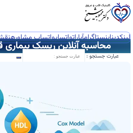
لینکدین
اینستاگرام
آپارات
واتساپ
واتساپ مشاوره
نقش
محاسبه آنلاین ریسک بیماری قلبی با QRISK۳ | تخمین خطر سکته قلبی و مغزی 
عبارت جستجو :
🏠خانه
🖥️خدمات تخصصی
🫀اکوکاردیوگرافی
📈اکو M-Mode
📸اکو دو بعدی
🌐اکو سه بعدی
📽️اکو چهاربعدی
🏃‍♀️استرس اکو
🧪کانتراست اکو
🍴اکو از مری