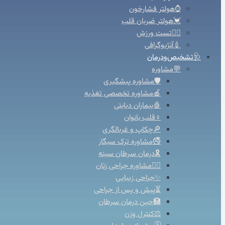
⌚هولتر فشارخون
💓هولتر ضربان قلب
🚴‍♀️تست ورزش
💉آنژیوگرافی
🩺تشخیص‌ودرمان
💬مشاوره
🛡️مشاوره پیشگیری
🍎مشاوره تخصصی تغذیه
🩸بیماران دیابتی
♀️قلب بانوان
🔎چکاپ و غربالگری
🚭مشاوره ترک سیگار
🎗️درمان سرطان سینه
👩‍⚕️مشاوره جراحی زنان
✨جراحی زیبایی
⏳پیش و پس از جراحی
🏥حین درمان سرطان
⚖️کنترل وزن