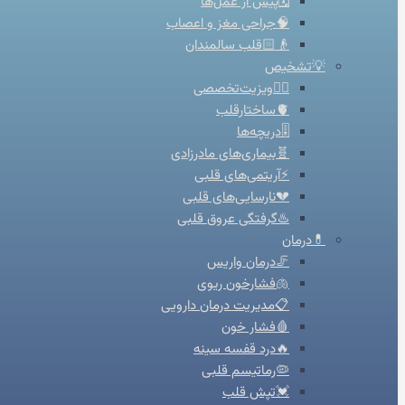
🗓️پیش از عمل‌ها
🧠جراحی مغز و اعصاب
👴🏻قلب سالمندان
💡تشخیص
👨‍⚕️ویزیت‌تخصصی
🫀ساختارقلب
🎚️دریچه‌ها
🧬بیماری‌های مادرزادی
⚡آریتمی‌های قلبی
💔نارسایی‌های قلبی
♨️گرفتگی عروق قلبی
💊درمان
🦵درمان واریس
🫁فشارخون ریوی
📋مدیریت درمان دارویی
🩸فشار خون
🔥درد قفسه سینه
🦠رماتیسم قلبی
💓تپش قلب