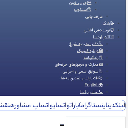
🍔چربی خون
😵سنکوپ
عارضه‌یابی
📝بلاگ
⏰نوبت‌دهی آنلاین
👩🏻‍⚕️درباره ما
🩺دکتر محبوبه شیخ
🏥درباره کلینیک
📕زندگینامه
🪪مدارک و مجوزهای حرفه‌ای
📃سوابق علمی و اجرایی
🥇افتخارات و تقدیرنامه‌ها
🌍English
📞تماس با ما
لینکدین
اینستاگرام
آپارات
واتساپ
واتساپ مشاوره
نقش