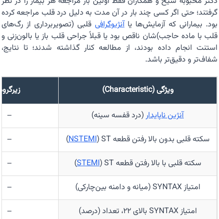
دکتر محبوبه شیخ و همکاران فقط اولین بار مراجعه هر بیمار را در نظر
گرفتند؛ حتی اگر کسی چند بار در آن مدت به دلیل درد قلب مراجعه کرده
بود. بیمارانی که آزمایش‌ها یا
آنژیوگرافی
قلبی (تصویربرداری از رگ‌های
قلب با ماده حاجب)‌شان ناقص بود یا قبلاً جراحی قلب باز یا بالون‌زنی و
استنت انجام داده بودند، از مطالعه کنار گذاشته شدند؛ تا نتایج،
شفاف‌تر و دقیق‌تر باشد.
ویژگی (Characteristic)
زیرگروه
آنژین ناپایدار
(درد قفسه سینه)
–
سکته قلبی بدون بالا رفتن قطعه
) ST)
NSTEMI
–
سکته قلبی با بالا رفتن قطعه
) ST)
STEMI
–
امتیاز SYNTAX (میانه و دامنه بین‌چارکی)
–
امتیاز SYNTAX بالای ۲۲، تعداد (درصد)
–