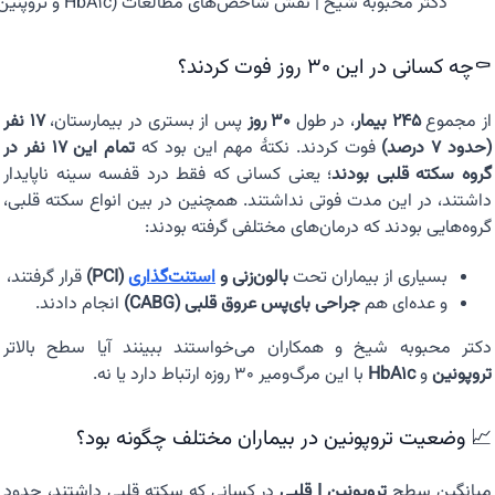
دکتر محبوبه شیخ | نقش شاخص‌های مطالعات (HbA1c و تروپنین) در تخمین میزان آسیب به قلب
⚰️چه کسانی در این ۳۰ روز فوت کردند؟
از مجموع
۲۴۵ بیمار
، در طول
۳۰ روز
پس از بستری در بیمارستان،
۱۷ نفر
(حدود ۷ درصد)
فوت کردند. نکتهٔ مهم این بود که
تمام این ۱۷ نفر در
گروه سکته قلبی بودند
؛ یعنی کسانی که فقط درد قفسه سینه ناپایدار
داشتند، در این مدت فوتی نداشتند. همچنین در بین انواع سکته قلبی،
گروه‌هایی بودند که درمان‌های مختلفی گرفته بودند:
بسیاری از بیماران تحت
بالون‌زنی و
استنت‌گذاری
(PCI)
قرار گرفتند،
و عده‌ای هم
جراحی بای‌پس عروق قلبی (CABG)
انجام دادند.
دکتر محبوبه شیخ و همکاران می‌خواستند ببینند آیا سطح بالاتر
تروپونین
و
HbA1c
با این مرگ‌ومیر ۳۰ روزه ارتباط دارد یا نه.
📈 وضعیت تروپونین در بیماران مختلف چگونه بود؟
میانگین سطح
تروپونین I قلبی
در کسانی که سکته قلبی داشتند، حدود