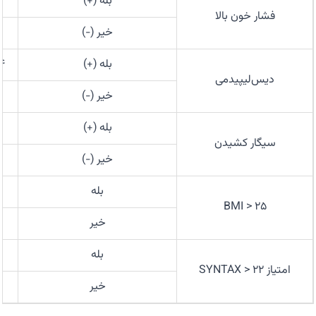
بله (+)
۳
فشار خون بالا
خیر (−)
۵
بله (+)
۴
دیس‌لیپیدمی
خیر (−)
۷
بله (+)
۱
سیگار کشیدن
خیر (−)
۲
بله
۷
BMI > 25
خیر
۲
بله
امتیاز SYNTAX > 22
خیر