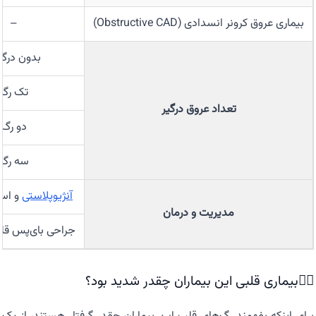
بیماری عروق کرونر انسدادی (Obstructive CAD)
–
بدون درگی
تک رگ
تعداد عروق درگیر
دو رگ
سه رگ
آنژیوپلاستی
و استنت
مدیریت و درمان
جراحی بای‌پس قلب (G
❤️‍🔥بیماری قلبی این بیماران چقدر شدید بود؟