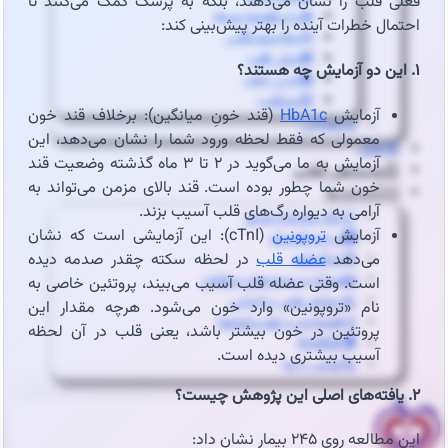
فعلی قلب را نشان می‌دهند، بلکه به پزشک کمک می‌کنند تا
🔥درد قفسه سینه
احتمال خطرات آینده را بهتر پیش‌بینی کند:
🦠رماتیسم قلبی
💓تپش قلب
۱. این دو آزمایش چه هستند؟
🍔چربی خون
😵سنکوپ
آزمایش
HbA1c
(قند خونِ میانگین): برخلاف قند خون
عارضه‌یابی
معمولی که فقط لحظه ورود شما را نشان می‌دهد، این
📝بلاگ
آزمایش به ما می‌گوید در ۲ تا ۳ ماه گذشته وضعیت قند
⏰نوبت‌دهی آنلاین
خون شما چطور بوده است. قند بالای مزمن می‌تواند به
👩🏻‍⚕️درباره ما
آرامی به دیواره رگ‌های قلب آسیب بزند.
🩺دکتر محبوبه شیخ
آزمایش
تروپونین
(cTnI): این آزمایشی است که نشان
🏥درباره کلینیک
می‌دهد
عضله قلب
در لحظه سکته چقدر صدمه دیده
📕زندگینامه
🪪مدارک و مجوزهای حرفه‌ای
است. وقتی عضله قلب آسیب می‌بیند، پروتئین خاصی به
📃سوابق علمی و اجرایی
نام «تروپونین» وارد خون می‌شود. هرچه مقدار این
🥇افتخارات و تقدیرنامه‌ها
پروتئین در خون بیشتر باشد، یعنی قلب در آن لحظه
🌍English
آسیب بیشتری دیده است.
📞تماس با ما
۲. یافته‌های اصلی این پژوهش چیست؟
این مطالعه روی ۲۴۵ بیمار نشان داد: