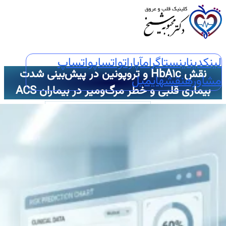
لینکدین
اینستاگرام
آپارات
واتساپ
واتساپ
نقش HbA۱c و تروپونین در پیش‌بینی شدت
مشاوره
نقشه
ایمیل
بیماری قلبی و خطر مرگ‌ومیر در بیماران ACS
عبارت جستجو :
🏠خانه
🖥️خدمات تخصصی
🫀اکوکاردیوگرافی
📈اکو M-Mode
📸اکو دو بعدی
🌐اکو سه بعدی
📽️اکو چهاربعدی
🏃‍♀️استرس اکو