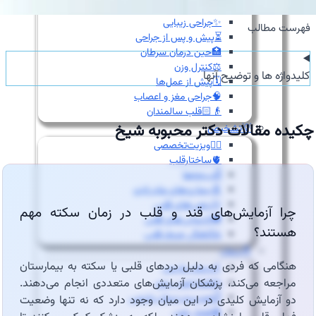
👩‍⚕️مشاوره جراحی زنان
✨جراحی زیبایی
فهرست مطالب
⏳پیش و پس از جراحی
🏥حین درمان سرطان
⚖️کنترل وزن
کلیدواژه ها و توضیح آنها
🗓️پیش از عمل‌ها
🧠جراحی مغز و اعصاب
👴🏻قلب سالمندان
چکیده مقالات دکتر محبوبه شیخ
💡تشخیص
👨‍⚕️ویزیت‌تخصصی
🫀ساختارقلب
🎚️دریچه‌ها
🧬بیماری‌های مادرزادی
⚡آریتمی‌های قلبی
چرا آزمایش‌های قند و قلب در زمان سکته مهم
💔نارسایی‌های قلبی
هستند؟
♨️گرفتگی عروق قلبی
💊درمان
هنگامی که فردی به دلیل دردهای قلبی یا سکته به بیمارستان
🦵درمان واریس
مراجعه می‌کند، پزشکان آزمایش‌های متعددی انجام می‌دهند.
🫁فشارخون ریوی
📋مدیریت درمان دارویی
دو آزمایش کلیدی در این میان وجود دارد که نه تنها وضعیت
🩸فشار خون