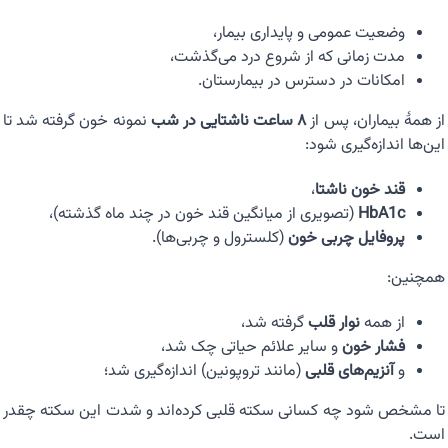
وضعیت عمومی و پایداری بیمار،
مدت زمانی که از شروع درد می‌گذشت،
امکانات در دسترس در بیمارستان.
از همهٔ بیماران، پس از
۸ ساعت ناشتایی در شب
نمونه خون گرفته شد تا
این‌ها اندازه‌گیری شود:
قند خون ناشتا
،
HbA1c
(تصویری از میانگین قند خون در چند ماه گذشته)،
پروفایل چربی خون
(کلسترول و چربی‌ها).
همچنین:
از همه
نوار قلب
گرفته شد،
فشار خون
و سایر علائم حیاتی چک شد،
و
آنزیم‌های قلبی
(مانند تروپونین) اندازه‌گیری شد؛
تا مشخص شود چه کسانی سکته قلبی کرده‌اند و شدت این سکته چقدر
است.