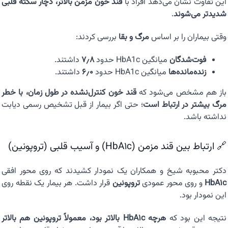
این تفاوت نشان می‌دهد افراد با
قند خون مزمن بالاتر، دچار سکته قلبی
شدیدتر می‌شوند
.
وقتی بیماران را بر اساس
مرگ و بقا
بررسی کردند:
فوت‌شدگان
میانگین HbA1c حدود
۷٫۸
داشتند.
زنده‌مانده‌ها
میانگین HbA1c حدود
۶٫۰
داشتند.
باز هم مشخص می‌شود که
قند خون کنترل‌نشده در طول زمان، با خطر
مرگ بیشتر در ارتباط است
؛ حتی اگر بیمار از قبل تشخیص رسمی دیابت
نداشته باشد.
🔗 ارتباط بین قند مزمن (HbA1c) و آسیب قلبی (تروپونین)
دکتر محبوبه شیخ و همکاران یک نمودار کشیدند که روی محور افقی
HbA1c
و روی محور عمودی
تروپونین
قرار داشت. هر بیمار یک نقطه روی
این نمودار بود.
نتیجه این بود که
هرچه HbA1c بالاتر بود، معمولاً تروپونین هم بالاتر