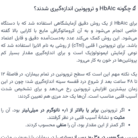
🔬چگونه HbA1c و تروپونین اندازه‌گیری شدند؟
برای HbA1c از یک روش دقیق آزمایشگاهی استفاده شد که با دستگاه
خاصی انجام می‌شود و به آن کروماتوگرافی مایع با کارایی بالا گفته
می‌شود. این روش کمک می‌کند عدد به‌دست‌آمده دقیق و قابل اعتماد
باشد. برای تروپونین I قلبی (cTnI) از روشی به نام الایزا استفاده شد که
نوعی آزمایش ایمونولوژیک است و برای اندازه‌گیری مقدار بسیار کم
پروتئین‌ها در خون به کار می‌رود.
یک نکته مهم این است که سطح تروپونین در تمام بیماران، در فاصلهٔ ۱۲
تا ۴۸ ساعت بعد از شروع درد قفسه سینه اندازه‌گیری شد؛ چون در این
زمان بیشترین افزایش تروپونین رخ می‌دهد و برای تشخیص شدت
آسیب قلبی مناسب است. آن‌ها یک حد مرزی هم تعیین کردند:
اگر تروپونین
برابر یا بالاتر از ۰٫۱ نانوگرم در میلی‌لیتر
بود، آن را
مثبت
و نشانهٔ آسیب قلبی در نظر گرفتند.
اگر کمتر از این مقدار بود، آن را
منفی
محسوب کردند.
سپس
مرگ‌ومیر در ۳۰ روز پس از بستری
را در بیماران با تروپونین مثبت