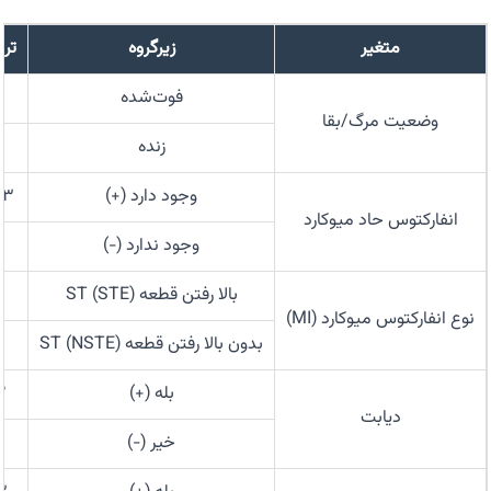
متغیر
زیرگروه
تروپ
فوت‌شده
۲
وضعیت مرگ/بقا
زنده
۳
وجود دارد (+)
.۳
انفارکتوس حاد میوکارد
وجود ندارد (−)
بالا رفتن قطعه ST (STE)
نوع انفارکتوس میوکارد (MI)
بدون بالا رفتن قطعه ST (NSTE)
۸
بله (+)
۲
دیابت
خیر (−)