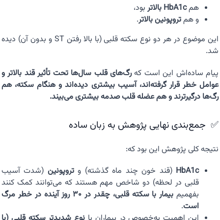
هم
HbA1c بالاتر
بود،
و هم
تروپونین بالاتر
.
این موضوع در هر دو نوع سکته قلبی (با بالا رفتن ST و بدون آن) دیده
شد.
پیام ساده‌اش این است که
رگ‌های قلب سال‌ها تحت تأثیر قند بالاتر و
عوامل خطر قرار گرفته‌اند، آسیب بیشتری دیده‌اند و هنگام سکته، هم
رگ‌ها درگیرترند و هم عضله قلب صدمه بیشتری می‌بیند.
✅ جمع‌بندی نهایی پژوهش به زبان ساده
نتیجه کلی پژوهش این بود که:
HbA1c
(قند خون چند ماه گذشته) و
تروپونین
(شدت آسیب
قلبی در لحظه) دو شاخص مهم هستند که می‌توانند کمک کنند
بفهمیم
بیمار با سکته قلبی، چقدر در ۳۰ روز آینده در خطر مرگ
است
.
این اهمیت به‌خصوص در بیماران با
نوع شدیدتر سکته قلبی (با