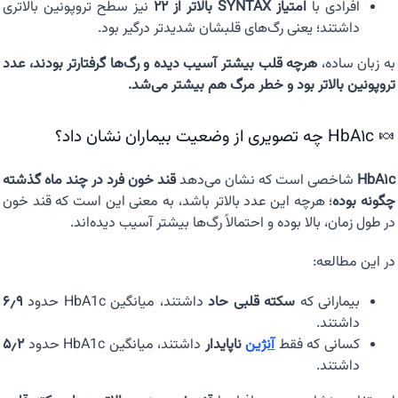
افرادی با
امتیاز SYNTAX بالاتر از ۲۲
نیز سطح تروپونین بالاتری
داشتند؛ یعنی رگ‌های قلبشان شدیدتر درگیر بود.
به زبان ساده،
هرچه قلب بیشتر آسیب دیده و رگ‌ها گرفتارتر بودند، عدد
تروپونین بالاتر بود و خطر مرگ هم بیشتر می‌شد.
🍬 HbA1c چه تصویری از وضعیت بیماران نشان داد؟
HbA1c
شاخصی است که نشان می‌دهد
قند خون فرد در چند ماه گذشته
چگونه بوده
؛ هرچه این عدد بالاتر باشد، به معنی این است که قند خون
در طول زمان، بالا بوده و احتمالاً رگ‌ها بیشتر آسیب دیده‌اند.
در این مطالعه:
بیمارانی که
سکته قلبی حاد
داشتند، میانگین HbA1c حدود
۶٫۹
داشتند.
کسانی که فقط
آنژین
ناپایدار
داشتند، میانگین HbA1c حدود
۵٫۲
داشتند.