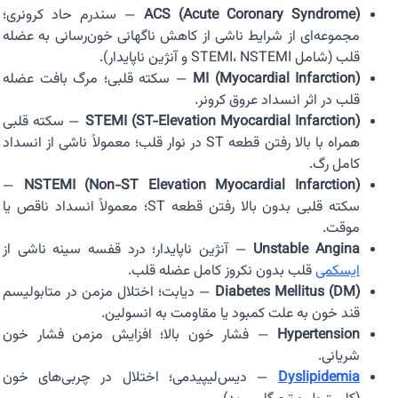
ACS (Acute Coronary Syndrome)
— سندرم حاد کرونری؛
مجموعه‌ای از شرایط ناشی از کاهش ناگهانی خون‌رسانی به عضله
قلب (شامل STEMI، NSTEMI و آنژین ناپایدار).
MI (Myocardial Infarction)
— سکته قلبی؛ مرگ بافت عضله
قلب در اثر انسداد عروق کرونر.
STEMI (ST-Elevation Myocardial Infarction)
— سکته قلبی
همراه با بالا رفتن قطعه ST در نوار قلب؛ معمولاً ناشی از انسداد
کامل رگ.
—
NSTEMI (Non-ST Elevation Myocardial Infarction)
سکته قلبی بدون بالا رفتن قطعه ST؛ معمولاً انسداد ناقص یا
موقت.
Unstable Angina
— آنژین ناپایدار؛ درد قفسه سینه ناشی از
ایسکمی
قلب بدون نکروز کامل عضله قلب.
Diabetes Mellitus (DM)
— دیابت؛ اختلال مزمن در متابولیسم
قند خون به علت کمبود یا مقاومت به انسولین.
Hypertension
— فشار خون بالا؛ افزایش مزمن فشار خون
شریانی.
Dyslipidemia
— دیس‌لیپیدمی؛ اختلال در چربی‌های خون