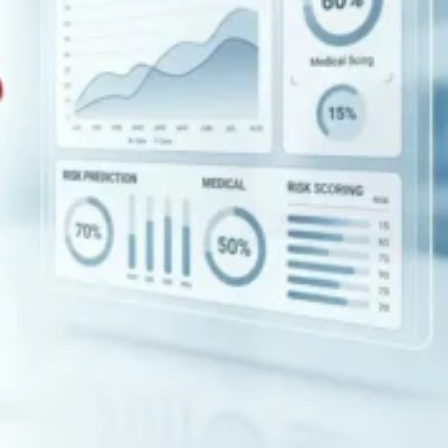
🧪کانتراست اکو
🍴اکو از مری
📊اکو داپلر طیفی
💗اکو داپلر رنگی
🫀اکو داپلر بافتی TDI
💪استرین اکو
👶اکو جنینی
📉نوار قلب
⌚هولتر فشارخون
💓هولتر ضربان قلب
🚴‍♀️تست ورزش
💉آنژیوگرافی
🩺تشخیص‌ودرمان
💬مشاوره
🛡️مشاوره پیشگیری
🍎مشاوره تخصصی تغذیه
🩸بیماران دیابتی
♀️قلب بانوان
🔎چکاپ و غربالگری
🚭مشاوره ترک سیگار
🎗️درمان سرطان سینه