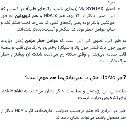
نبود.
امتیاز SYNTAX بالا (بیماری شدید رگ‌های قلب):
در کسانی که
این امتیاز بالاتر از ۲۲ بود، هم
HbA1c
و هم
تروپونین
به طور
میانگین بالاتر بود؛ یعنی رگ‌های قلبی که سال‌ها تحت فشار قند و
سایر عوامل خطر بوده‌اند، تنگ‌تر و آسیب‌دیده‌تر شده‌اند.
به طور کلی، تصویر کلی این است که
عوامل خطر مزمن
(مثل دیابت،
چربی خون بالا، فشار خون بالا و سیگار) به‌تدریج به رگ‌های قلب و عضله
قلب صدمه می‌زنند، و وقتی سکته رخ می‌دهد،
شدت آن بیشتر
و
خطر
مرگ بالاتر
است.
❓چرا HbA1c حتی در غیردیابتی‌ها هم مهم است؟
یافته‌های این پژوهش و مطالعات دیگر نشان می‌دهد که
HbA1c فقط
برای تشخیص دیابت نیست
.
حتی در افرادی که هنوز برچسب «دیابت» نگرفته‌اند، اگر HbA1c بالاتر از
حد معمول باشد، می‌تواند نشان دهد که: