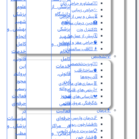
👩‍⚕️مشاوره جراحی زنان
✨جراحی زیبایی
⏳پیش و پس از جراحی
🏥حین درمان سرطان
⚖️کنترل وزن
🗓️پیش از عمل‌ها
🧠جراحی مغز و اعصاب
👴🏻قلب سالمندان
💡تشخیص
👨‍⚕️ویزیت‌تخصصی
🫀ساختارقلب
🎚️دریچه‌ها
🧬بیماری‌های مادرزادی
⚡آریتمی‌های قلبی
💔نارسایی‌های قلبی
♨️گرفتگی عروق قلبی
💊درمان
🦵درمان واریس
🫁فشارخون ریوی
📋مدیریت درمان دارویی
🩸فشار خون