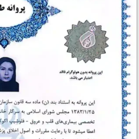
⏳پیش و پس از جراحی
🏥حین درمان سرطان
⚖️کنترل وزن
🗓️پیش از عمل‌ها
🧠جراحی مغز و اعصاب
👴🏻قلب سالمندان
💡تشخیص
👨‍⚕️ویزیت‌تخصصی
🫀ساختارقلب
🎚️دریچه‌ها
🧬بیماری‌های مادرزادی
⚡آریتمی‌های قلبی
💔نارسایی‌های قلبی
♨️گرفتگی عروق قلبی
💊درمان
🦵درمان واریس
🫁فشارخون ریوی
📋مدیریت درمان دارویی
🩸فشار خون