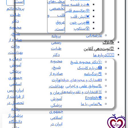
🔥درد قفسه سینه
پروانه دائم
🦠رماتیسم قلبی
طبابت
💓تپش قلب
دکتر
🍔چربی خون
محبوبه
😵سنکوپ
شیخ،
عارضه‌یابی
پروانه
صادره از
رسمی
📝بلاگ
وزارت
طبابت
⏰نوبت‌دهی آنلاین
بهداشت،
دکتر
👩🏻‍⚕️درباره ما
درمان و
محبوبه
🩺دکتر محبوبه شیخ
آموزش
شیخ،
🏥درباره کلینیک
پزشکی
صادره از
📕زندگینامه
جمهوری
وزارت
🪪مدارک و مجوزهای حرفه‌ای
اسلامی
بهداشت،
📃سوابق علمی و اجرایی
ایران، پس
🥇افتخارات و تقدیرنامه‌ها
درمان و
از فراغت از
🌍English
آموزش
تحصیل در
📞تماس با ما
پزشکی
رشته
جمهوری
پزشکی از
اسلامی
دانشگاه
ایران در