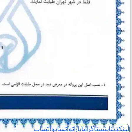
🔥درد قفسه سینه
🦠رماتیسم قلبی
💓تپش قلب
🍔چربی خون
😵سنکوپ
عارضه‌یابی
📝بلاگ
⏰نوبت‌دهی آنلاین
👩🏻‍⚕️درباره ما
🩺دکتر محبوبه شیخ
🏥درباره کلینیک
📕زندگینامه
🪪مدارک و مجوزهای حرفه‌ای
📃سوابق علمی و اجرایی
🥇افتخارات و تقدیرنامه‌ها
🌍English
📞تماس با ما
لینکدین
اینستاگرام
آپارات
واتساپ
واتساپ