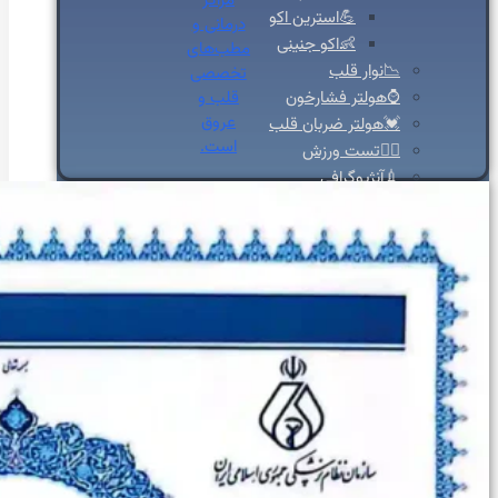
مراکز
💪استرین اکو
درمانی و
👶اکو جنینی
مطب‌های
📉نوار قلب
تخصصی
قلب و
⌚هولتر فشارخون
عروق
💓هولتر ضربان قلب
است.
🚴‍♀️تست ورزش
💉آنژیوگرافی
🩺تشخیص‌ودرمان
💬مشاوره
🛡️مشاوره پیشگیری
🍎مشاوره تخصصی تغذیه
🩸بیماران دیابتی
♀️قلب بانوان
🔎چکاپ و غربالگری
🚭مشاوره ترک سیگار
🎗️درمان سرطان سینه
👩‍⚕️مشاوره جراحی زنان
✨جراحی زیبایی