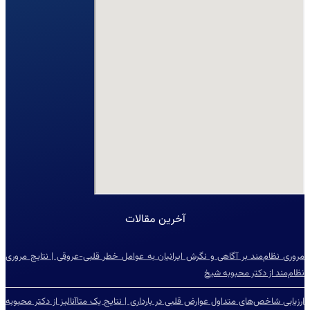
آخرین مقالات
مروری نظام‌مند بر آگاهی و نگرش ایرانیان به عوامل خطر قلبی-عروقی | نتایج مروری
نظام‌مند از دکتر محبوبه شیخ
ارزیابی شاخص‌‌های متداول عوارض قلبی در بارداری | نتایج یک متاآنالیز از دکتر محبوبه