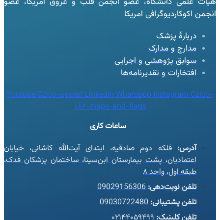
هیات علمی دانشگاه، عضو انجمن قلب و عروق امریکا، عضو
انجمن اکوکاردیوگرافی امریکا
دربارهٔ پزشک
مدارج و مدارک
سوابق پژوهشی و اجرایی
افتخارات و تقدیرنامه‌ها
Youtube
Czico-aparat
Linkedin
Whatsapp
Instagram
Czico-
082-maps-and-flags
ساعات کاری
آدرس:
فلکه دوم صادقیه، ابتدای آیت‌الله کاشانی، خیابان
اعتمادیان، پشت بیمارستان ابن‌سینا، ساختمان پزشکان فدک،
طبقه اول، واحد ۸
تلفن نوبت‌دهی:
09029156306
تلفن پشتیبانی:
09030722480
تلفن کلینیک:
۰۲۱۴۴۰۵۹۴۹۹