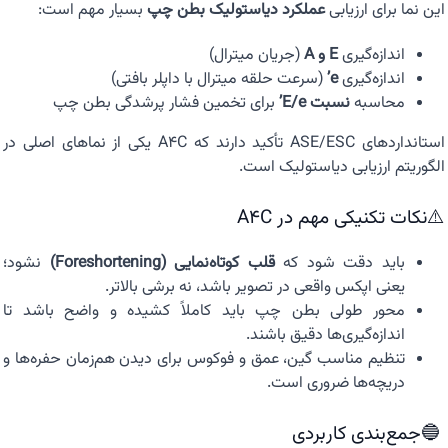
این نما برای ارزیابی
عملکرد دیاستولیک بطن چپ
بسیار مهم است:
اندازه‌گیری
E و A
(جریان میترال)
اندازه‌گیری
e’
(سرعت حلقه میترال با داپلر بافتی)
محاسبه
نسبت E/e’
برای تخمین فشار پرشدگی بطن چپ
استانداردهای ASE/ESC تأکید دارند که A4C یکی از نماهای اصلی در
الگوریتم ارزیابی دیاستولیک است.
⚠️نکات تکنیکی مهم در A4C
باید دقت شود که
قلب کوتاه‌نمایی (Foreshortening)
نشود؛
یعنی اپکس واقعی در تصویر باشد، نه برشی بالاتر.
محور طولی بطن چپ باید کاملاً کشیده و واضح باشد تا
اندازه‌گیری‌ها دقیق باشند.
تنظیم مناسب گین، عمق و فوکوس برای دیدن هم‌زمان حفره‌ها و
دریچه‌ها ضروری است.
🔵جمع‌بندی کاربردی