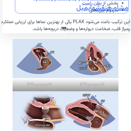
بخشی از
بطن راست
مشاوره
نقشه
ایمیل
سپتوم بین‌بطنی
این ترکیب باعث می‌شود PLAX یکی از بهترین نماها برای ارزیابی عملکرد
پمپاژ قلب، ضخامت دیواره‌ها و وضعیت دریچه‌ها باشد.
اکو دوبعدی (2D)
اکو دوبعدی (2D)