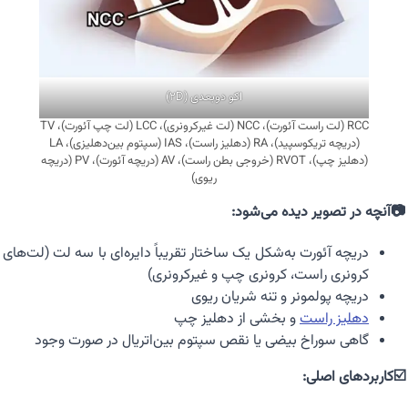
اکو دوبعدی (2D)
RCC (لت راست آئورت)، NCC (لت غیرکرونری)، LCC (لت چپ آئورت)، TV
(دریچه تریکوسپید)، RA (دهلیز راست)، IAS (سپتوم بین‌دهلیزی)، LA
(دهلیز چپ)، RVOT (خروجی بطن راست)، AV (دریچه آئورت)، PV (دریچه
ریوی)
📷آنچه در تصویر دیده می‌شود:
دریچه آئورت به‌شکل یک ساختار تقریباً دایره‌ای با سه لت (لت‌های
کرونری راست، کرونری چپ و غیرکرونری)
دریچه پولمونر و تنه شریان ریوی
دهلیز راست
و بخشی از دهلیز چپ
گاهی سوراخ بیضی یا نقص سپتوم بین‌اتریال در صورت وجود
☑️کاربردهای اصلی: