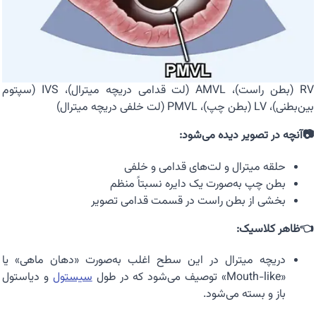
RV (بطن راست)، AMVL (لت قدامی دریچه میترال)، IVS (سپتوم
بین‌بطنی)، LV (بطن چپ)، PMVL (لت خلفی دریچه میترال)
📷آنچه در تصویر دیده می‌شود:
حلقه میترال و لت‌های قدامی و خلفی
بطن چپ به‌صورت یک دایره نسبتاً منظم
بخشی از بطن راست در قسمت قدامی تصویر
👈ظاهر کلاسیک:
دریچه میترال در این سطح اغلب به‌صورت «دهان ماهی» یا
«Mouth-like» توصیف می‌شود که در طول
سیستول
و دیاستول
باز و بسته می‌شود.