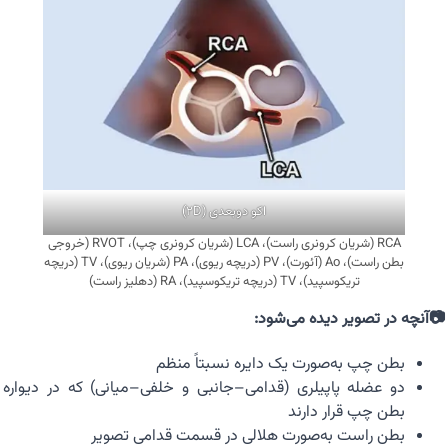
اکو دوبعدی (2D)
RCA (شریان کرونری راست)، LCA (شریان کرونری چپ)، RVOT (خروجی
بطن راست)، Ao (آئورت)، PV (دریچه ریوی)، PA (شریان ریوی)، TV (دریچه
تریکوسپید)، TV (دریچه تریکوسپید)، RA (دهلیز راست)
📷آنچه در تصویر دیده می‌شود:
بطن چپ به‌صورت یک دایره نسبتاً منظم
دو عضله پاپیلری (قدامی–جانبی و خلفی–میانی) که در دیواره
بطن چپ قرار دارند
بطن راست به‌صورت هلالی در قسمت قدامی تصویر