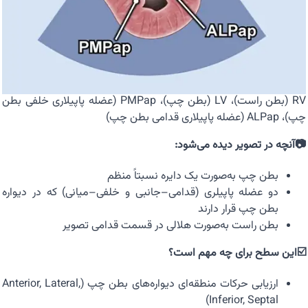
RV (بطن راست)، LV (بطن چپ)، PMPap (عضله پاپیلاری خلفی بطن
چپ)، ALPap (عضله پاپیلاری قدامی بطن چپ)
📷آنچه در تصویر دیده می‌شود:
بطن چپ به‌صورت یک دایره نسبتاً منظم
دو عضله پاپیلری (قدامی–جانبی و خلفی–میانی) که در دیواره
بطن چپ قرار دارند
بطن راست به‌صورت هلالی در قسمت قدامی تصویر
☑️این سطح برای چه مهم است؟
ارزیابی حرکات منطقه‌ای دیواره‌های بطن چپ (Anterior, Lateral,
Inferior, Septal)