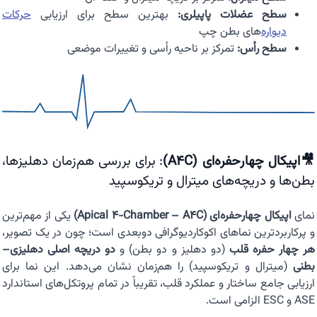
سطح عضلات پاپیلری:
بهترین سطح برای ارزیابی
حرکات
دیواره
‌های بطن چپ
سطح رأس:
تمرکز بر ناحیه رأسی و تغییرات موضعی
🎥اپیکال چهارحفره‌ای (A4C)
: برای بررسی هم‌زمان دهلیزها،
بطن‌ها و دریچه‌های میترال و تریکوسپید
نمای
اپیکال چهارحفره‌ای (Apical 4-Chamber – A4C)
یکی از مهم‌ترین
و پرکاربردترین نماهای اکوکاردیوگرافی دوبعدی است؛ چون در یک تصویر،
هر چهار حفره قلب
(دو دهلیز و دو بطن) و
دو دریچه اصلی دهلیزی–
بطنی
(میترال و تریکوسپید) را هم‌زمان نشان می‌دهد. این نما برای
ارزیابی جامع ساختار و عملکرد قلب، تقریباً در تمام پروتکل‌های استاندارد
ASE و ESC الزامی است.