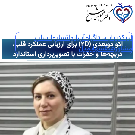
لینکدین
اینستاگرام
آپارات
واتساپ
واتساپ
اکو دوبعدی (2D) برای ارزیابی عملکرد قلب،
مشاوره
نقشه
ایمیل
دریچه‌ها و حفرات با تصویربرداری استاندارد
عبارت جستجو :
🏠خانه
🖥️خدمات تخصصی
🫀اکوکاردیوگرافی
📈اکو M-Mode
📸اکو دو بعدی
🌐اکو سه بعدی
📽️اکو چهاربعدی
🏃‍♀️استرس اکو