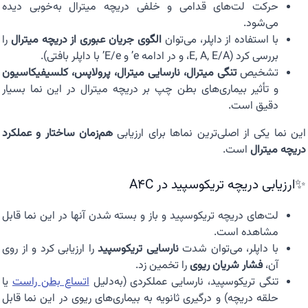
حرکت لت‌های قدامی و خلفی دریچه میترال به‌خوبی دیده
می‌شود.
با استفاده از داپلر، می‌توان
الگوی جریان عبوری از دریچه میترال
را
بررسی کرد (E, A, E/A، و در ادامه e’ و E/e’ با داپلر بافتی).
تشخیص
تنگی میترال، نارسایی میترال، پرولاپس، کلسیفیکاسیون
و تأثیر بیماری‌های بطن چپ بر دریچه میترال در این نما بسیار
دقیق است.
این نما یکی از اصلی‌ترین نماها برای ارزیابی
هم‌زمان ساختار و عملکرد
دریچه میترال
است.
✨ارزیابی دریچه تریکوسپید در A4C
لت‌های دریچه تریکوسپید و باز و بسته شدن آنها در این نما قابل
مشاهده است.
با داپلر، می‌توان شدت
نارسایی تریکوسپید
را ارزیابی کرد و از روی
آن،
فشار شریان ریوی
را تخمین زد.
تنگی تریکوسپید، نارسایی عملکردی (به‌دلیل
اتساع بطن راست
یا
حلقه دریچه) و درگیری ثانویه به بیماری‌های ریوی در این نما قابل