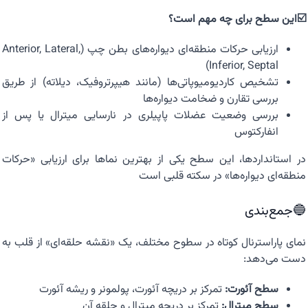
☑️این سطح برای چه مهم است؟
ارزیابی حرکات منطقه‌ای دیواره‌های بطن چپ (Anterior, Lateral,
Inferior, Septal)
تشخیص کاردیومیوپاتی‌ها (مانند هیپرتروفیک، دیلاته) از طریق
بررسی تقارن و ضخامت دیواره‌ها
بررسی وضعیت عضلات پاپیلری در نارسایی میترال یا پس از
انفارکتوس
در استانداردها، این سطح یکی از بهترین نماها برای ارزیابی «حرکات
منطقه‌ای دیواره‌ها» در سکته قلبی است
🔵جمع‌بندی
نمای پاراسترنال کوتاه در سطوح مختلف، یک «نقشه حلقه‌ای» از قلب به
دست می‌دهد:
سطح آئورت:
تمرکز بر دریچه آئورت، پولمونر و ریشه آئورت
سطح میترال:
تمرکز بر دریچه میترال و حلقه آن