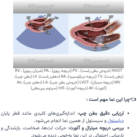
اکو دوبعدی (2D)
اکو دوبعدی (2D)
اکو دوبعدی (2D)
اکو دوبعدی (2D)
RVOT (خروجی بطن راست) ، PV (دریچه ریوی) ، PA (شریان ریوی) ، RV
(بطن راست)، TV (دریچه تریکوسپید)، RA (دهلیز راست)، LV (بطن چپ)،
MV (دریچه میترال)، LVOT (خروجی بطن چپ)، LA (دهلیز چپ)، Ao
(آئورت)، AV (دریچه آئورت)، IVS (سپتوم بین‌بطنی)
👈چرا این نما مهم است :
ارزیابی دقیق بطن چپ
: اندازه‌گیری‌های کلیدی مانند قطر پایان
دیاستول
و سیستول از همین نما انجام می‌شود.
بررسی دریچه میترال و آئورت
: حرکت لت‌ها، ضخامت، بازشدگی و
نارسایی احتمالی در این نما به‌خوبی دیده می‌شود.