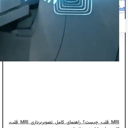
مشاوره
نقشه
ایمیل
MRI قلب چیست؟ راهنمای کامل تصویربرداری MRI قلب،