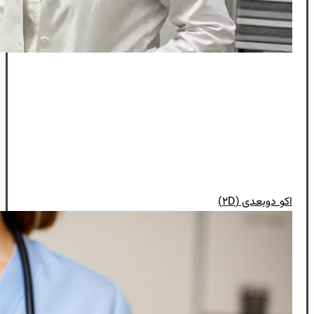
اکو دوبعدی (۲D)