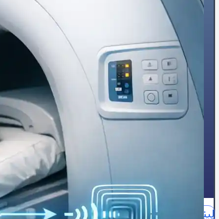
🔥درد قفسه سینه
🦠رماتیسم قلبی
💓تپش قلب
🍔چربی خون
😵سنکوپ
عارضه‌یابی
📝بلاگ
⏰نوبت‌دهی آنلاین
👩🏻‍⚕️درباره ما
🩺دکتر محبوبه شیخ
🏥درباره کلینیک
📕زندگینامه
🪪مدارک و مجوزهای حرفه‌ای
📃سوابق علمی و اجرایی
🥇افتخارات و تقدیرنامه‌ها
🌍English
📞تماس با ما
لینکدین
اینستاگرام
آپارات
واتساپ
واتساپ