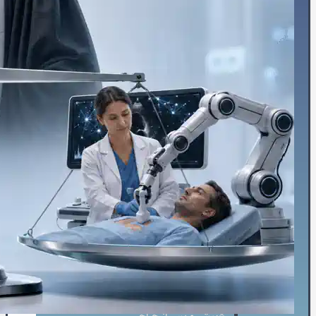
💪استرین اکو
👶اکو جنینی
📉نوار قلب
⌚هولتر فشارخون
💓هولتر ضربان قلب
🚴‍♀️تست ورزش
💉آنژیوگرافی
🩺تشخیص‌ودرمان
💬مشاوره
🛡️مشاوره پیشگیری
🍎مشاوره تخصصی تغذیه
🩸بیماران دیابتی
♀️قلب بانوان
🔎چکاپ و غربالگری
🚭مشاوره ترک سیگار
🎗️درمان سرطان سینه
👩‍⚕️مشاوره جراحی زنان
✨جراحی زیبایی