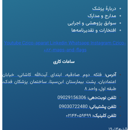
دربارهٔ پزشک
مدارج و مدارک
سوابق پژوهشی و اجرایی
افتخارات و تقدیرنامه‌ها
Youtube
Czico-aparat
Linkedin
Whatsapp
Instagram
Czico-
082-maps-and-flags
ساعات کاری
آدرس:
فلکه دوم صادقیه، ابتدای آیت‌الله کاشانی، خیابان
اعتمادیان، پشت بیمارستان ابن‌سینا، ساختمان پزشکان فدک،
طبقه اول، واحد ۸
تلفن نوبت‌دهی:
09029156306
تلفن پشتیبانی:
09030722480
تلفن کلینیک:
۰۲۱۴۴۰۵۹۴۹۹
شنبه
14-19