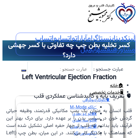
لینکدین
اینستاگرام
آپارات
واتساپ
واتساپ
کسر تخلیه بطن چپ چه تفاوتی با کسر جهشی
مشاوره
نقشه
ایمیل
دارد؟
عبارت جستجو :
Left Ventricular Ejection Fraction
🏠خانه
🖥️خدمات تخصصی
🫀 تعریف پایه و کالبدشناسی عملکردی قلب
🫀اکوکاردیوگرافی
📈اکو M-Mode
قلب انسان به عنوان یک پمپ مکانیکی قدرتمند، وظیفه حیاتی
📸اکو دو بعدی
گردش خون در سراسر بدن را بر عهده دارد. برای درک بهتر این
🌐اکو سه بعدی
فرآیند، باید بدانیم که قلب از چهار حفره اصلی تشکیل شده است
📽️اکو چهاربعدی
که هماهنگ با یکدیگر کار می‌کنند. در این میان، بطن چپ (Left
🏃‍♀️استرس اکو