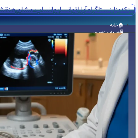
لینکدین
اینستاگرام
آپارات
واتساپ
واتساپ مشاوره
نقش
🏠خانه
🖥️خدمات تخصصی
🫀اکوکاردیوگرافی
📈اکو M-Mode
📸اکو دو بعدی
🌐اکو سه بعدی
📽️اکو چهاربعدی
🏃‍♀️استرس اکو
🧪کانتراست اکو
🍴اکو از مری
📊اکو داپلر طیفی
💗اکو داپلر رنگی
🫀اکو داپلر بافتی TDI
💪استرین اکو
👶اکو جنینی
📉نوار قلب