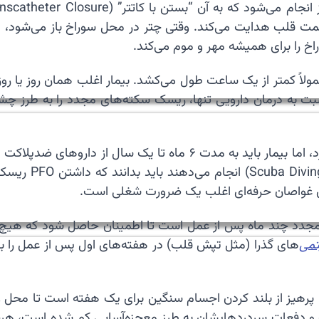
ران به سمت قلب هدایت می‌کند. وقتی چتر در محل سوراخ باز می‌شود
خ را برای همیشه مهر و موم می‌کند.
لاً کمتر از یک ساعت طول می‌کشد. بیمار اغلب همان روز یا رو
ان جوان مبتلا به سکته مغزی ناشناخته، بستن PFO نسبت به درمان دارویی تنها، ریسک سک
🛡️ سبک زندگی پس از بستن PFO نیاز به تغییرات خاصی ندارد، اما بیمار
ی مجدد چند ماه پس از عمل است تا اطمینان حاصل شود که هیچ 
تمی
‌های گذرا (مثل تپش قلب) در هفته‌های اول پس از عمل را برر
رهیز از بلند کردن اجسام سنگین برای یک هفته است تا محل ورود
یگرنی گزارش می‌دهند که پس از بستن PFO، شدت و دفعات سردردهایشان به طرز معجزه‌آس