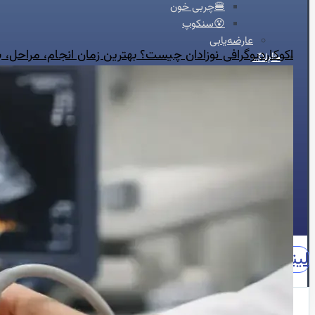
🍔چربی خون
😵سنکوپ
عارضه‌یابی
اکوکاردیوگرافی نوزادان چیست؟ بهترین زمان انجام، مراحل،
📝بلاگ
⏰نوبت‌دهی آنلاین
👩🏻‍⚕️درباره ما
🩺دکتر محبوبه شیخ
🏥درباره کلینیک
📕زندگینامه
🪪مدارک و مجوزهای حرفه‌ای
📃سوابق علمی و اجرایی
🥇افتخارات و تقدیرنامه‌ها
🌍English
📞تماس با ما
لینکدین
اینستاگرام
آپارات
واتساپ
واتساپ مشاوره
نقش