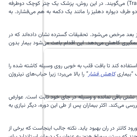
🛠️ بستن PFO امروزه به روش بسته و بدون جراحی قلب باز انجام می‌شود که به آن “بستن با کاتتر” (Transcatheter Closure) می‌گویند. در این روش، پزشک یک چتر کوچک دوطرفه
، دو طرف دیواره دهلیز را مانند یک دکمه به هم می‌فشارد. به
ز بعد مرخص می‌شود. تحقیقات گسترده نشان داده‌اند که در
ته‌های مجدد را به طرز چشمگیری کاهش می‌دهد. این اقدام باعث می‌شود بیمار بدون
 باید به مدت ۶ ماه تا یک سال از داروهای ضد‌پلاکت استفاده کند تا بافت قلب به خوبی روی وسیله کاشته شده را
کاهش فشار
” را بالا می‌برد؛ زیرا حباب‌های نیتروژن
نشتی باقی نمانده و وسیله در جای خود ثابت است. عوارض
سی می‌کند. اکثر بیماران پس از طی این دوره، دیگر نیازی به
 کاتتر در ران بهبود یابد. نکته جالب اینجاست که برخی از
ایی کم شده است، هرچند که بستن سوراخ هنوز به عنوان یک درمان استاندارد برای