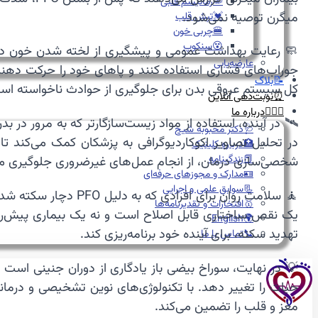
🦠رماتیسم قلبی
میگرن توصیه نمی‌شود.
💓تپش قلب
🍔چربی خون
😵سنکوپ
🧼 رعایت بهداشت عمومی و پیشگیری از لخته شدن خون در 
عارضه‌یابی
📝بلاگ
کل سیستم عروقی بدن برای جلوگیری از حوادث ناخواسته اس
⏰نوبت‌دهی آنلاین
👩🏻‍⚕️درباره ما
🛰️ در آینده، استفاده از مواد زیست‌سازگارتر که به مرور
🩺دکتر محبوبه شیخ
🏥درباره کلینیک
📕زندگینامه
شخصی‌سازی درمان، از انجام عمل‌های غیرضروری جلوگیری می
🪪مدارک و مجوزهای حرفه‌ای
📃سوابق علمی و اجرایی
🥇افتخارات و تقدیرنامه‌ها
یک نقص ساختاری قابل اصلاح است و نه یک بیماری پیش‌روند
🌍English
تهدید سکته، برای آینده خود برنامه‌ریزی کند.
📞تماس با ما
💡 در نهایت، سوراخ بیضی باز یادگاری از دوران جنینی است ک
حیات را تغییر دهد. با تکنولوژی‌های نوین تشخیصی و در
مغز و قلب را تضمین می‌کند.