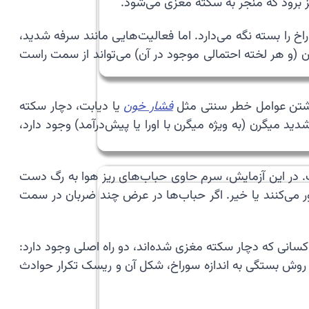
 برود که منجر به سکته مغزی می‌شود.
 سوراخ را بسته نگه می‌دارد. اما فعالیت‌هایی مانند سرفه شدید،
ون (و هر لخته احتمالی موجود در آن) می‌تواند از سمت راست
فشار خون
یا دیابت، دچار سکته
Cryptogenic St) می‌شود. همچنین تحقیقات نشان می‌دهند که ارتباطی بین PFO و حملات شدید میگرن (به ویژه میگرن با اورا یا پیش‌درآمد) وجود دارد،
 در این آزمایش، سرم حاوی حباب‌های ریز هوا به رگ دست
است به سمت چپ قلب عبور می‌کنند یا خیر. اگر حباب‌ها در عرض چند ضربان در سمت
ظر گرفتن” است. اما برای کسانی که دچار سکته مغزی شده‌اند، دو راه اصلی وجود دارد:
اب روش بستگی به اندازه سوراخ، شکل آن و ریسک تکرار حوادث