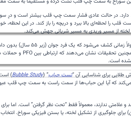
ق این سوراخ به سمت چپ قلب نشت کرده و مستقیماً به سمت مغز
فسه سینه بستگی دارد. در حالت عادی فشار سمت چپ قلب بیشتر است و درِ
 قلب را لحظه‌ای بالا ببرد و دریچه را باز کند. در این لحظه، خ
را لخته از مسیر وریدی به مسیر شریانی جهش می‌کند.
مغزی با علت ناشناخته (roke
نشده است.
 طلایی برای شناسایی آن “
تست حباب
” (
Bubble Study
) است.
یق می‌شود و پزشک از طریق اکوی مری (TEE) نگاه می‌کند که آیا این حباب‌ها از سمت ر
 درمانی برای افرادی که تصادفاً متوجه PFO شده‌اند و علامتی ندارند، معمولاً فقط “تحت ن
رین) برای جلوگیری از تشکیل لخته، یا بستن فیزیکی سوراخ. انتخ