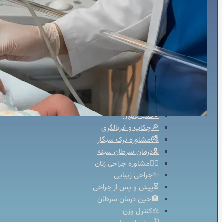
⌚هولتر فشارخون
💓هولتر ضربان قلب
🚴‍♀️تست ورزش
💉آنژیوگرافی
🩺تشخیص‌ودرمان
💬مشاوره
🛡️مشاوره پیشگیری
🍎مشاوره تخصصی تغذیه
🩸بیماران دیابتی
♀️قلب بانوان
🔎چکاپ و غربالگری
🚭مشاوره ترک سیگار
🎗️درمان سرطان سینه
👩‍⚕️مشاوره جراحی زنان
✨جراحی زیبایی
⏳پیش و پس از جراحی
🏥حین درمان سرطان
⚖️کنترل وزن