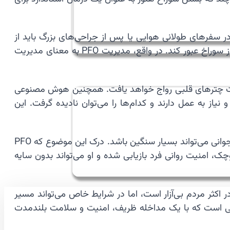
ست. این افراد در سفرهای طولانی هوایی یا پس از جراحی‌های بزرگ باید از
جوراب‌های فشاری استفاده کنند و پاهای خود را حرکت دهند. هدف اصلی، جلوگیری از تشکیل “منبع لخته” است که بتواند از سوراخ عبور کند. در واقع، مدیریت PFO به معنای مدیریت
ر ساخت چترهای قلبی رواج خواهد یافت. همچنین هوش مصنوعی
مک می‌کند تا با دقت بالاتری تشخیص دهند کدام PFOها خطرناک هستند و نیاز به عمل دارند و کدام‌ها را می‌توان نادیده گرفت. این
🧘 سلامت روان برای افرادی که به دلیل PFO دچار سکته شده‌اند بسیار مهم است. شوک ناشی از یک حادثه مغزی در سنین جوانی می‌تواند بسیار سنگین باشد. درک این موضوع که PFO
 امنیت روانی فرد بازیابی شده و او می‌تواند بدون سایه
ر اکثر مردم بی‌آزار است، اما در شرایط خاص می‌تواند مسیر
فی است که با یک مداخله ظریف، امنیت و سلامت بلندمدت