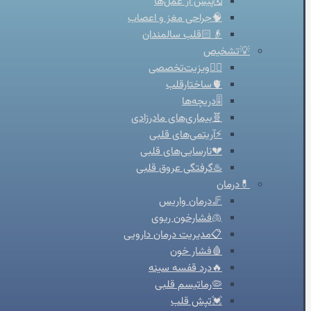
🗓️پیش از عمل‌ها
🧠جراحی مغز و اعصاب
👴🏻قلب سالمندان
💡تشخیص
👨‍⚕️ویزیت‌تخصصی
🫀ساختارقلب
🎚️دریچه‌ها
🧬بیماری‌های مادرزادی
⚡آریتمی‌های قلبی
💔نارسایی‌های قلبی
♨️گرفتگی عروق قلبی
💊درمان
🦵درمان واریس
🫁فشارخون ریوی
📋مدیریت درمان دارویی
🩸فشار خون
🔥درد قفسه سینه
🦠رماتیسم قلبی
💓تپش قلب