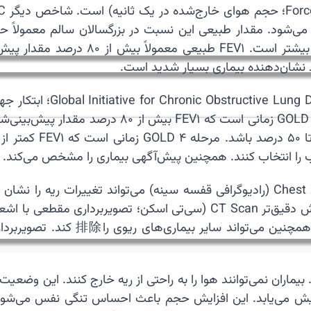
📊 برای طبقه‌بندی شدت PD
 را انتخاب کنند. همچنین پیش‌آگهی بیماری را مشخص می‌کند.
🩻 تصویربرداری نیز در تشخیص COPD اهمیت دارد. Chest X‑ray (رادیوگرافی قفسه سینه
دیده شوند. همچنین ممکن است دیافراگم صاف‌تر شود. روش دقیق‌تر CT Scan
نشان دهد. CT برای ارزیابی شدت تخر
 افزایش می‌یابد. این افزایش حجم باعث احساس تنگی نفس می‌شو