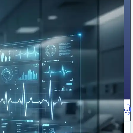
🍔چربی خون
😵سنکوپ
عارضه‌یابی
📝بلاگ
⏰نوبت‌دهی آنلاین
👩🏻‍⚕️درباره ما
🩺دکتر محبوبه شیخ
🏥درباره کلینیک
📕زندگینامه
🪪مدارک و مجوزهای حرفه‌ای
📃سوابق علمی و اجرایی
🥇افتخارات و تقدیرنامه‌ها
🌍English
📞تماس با ما
لینکدین
اینستاگرام
آپارات
واتساپ
واتساپ مشاوره
نقش