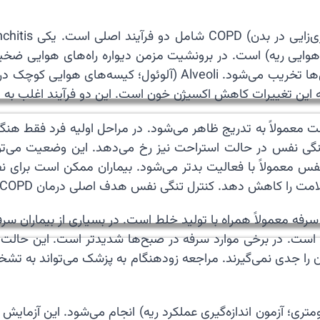
زم؛ تخریب کیسه‌های هوایی ریه) است. در برونشیت مزمن دیواره راه‌های 
باعث انسداد راه‌های هوایی می‌شود. در آمفیزم دیواره آلوئول‌ها تخ
ییرات کاهش اکسیژن خون است. این دو فرآیند اغلب به طور همزمان در D
CO تنگی نفس است. این علامت معمولاً به تدریج ظاهر می‌شود. در مراحل اولی
تنگی نفس در حالت استراحت نیز رخ می‌دهد. این وضعیت می‌تو
فس معمولاً با فعالیت بدتر می‌شود. بیماران ممکن است برای 
را کاهش دهد. کنترل تنگی نفس هدف اصلی درمان COPD است.
رفه معمولاً همراه با تولید خلط است. در بسیاری از بیماران سر
ی است. در برخی موارد سرفه در صبح‌ها شدیدتر است. این حالت
 ابتدا آن را جدی نمی‌گیرند. مراجعه زودهنگام به پزشک می‌تواند ب
COP معمولاً با استفاده از Spirometry (اسپیرومتری؛ آزمون اندازه‌گیری عملکرد ریه) ا