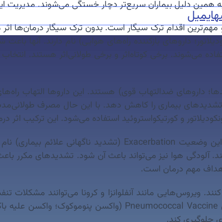
همین دلیل بیماران سریع‌تر دچار خستگی می‌شوند. مدیریت این مشک
ه
ایمیل
 اولین و مهم‌ترین اقدام ترک سیگار است. بدون ترک سیگار درمان‌ه
 مهم هستند. این داروها Bronchodilators (برونکودیلاتور؛ داروهای بازکننده راه‌های هوای
اده می‌شوند. برخی کوتاه‌اثر و برخی طولانی‌اثر هستند. انتخاب
ها Corticosteroids (کورتیکواستروئیدها؛ داروهای ضدالتهاب قوی) هستند. این دار
داد تشدیدهای بیماری را کاهش دهد. با این حال مصرف طولانی
کودیلاتور و کورتیکواستروئید استفاده می‌شود. این ترکیب اثر درما
🧑‍⚕️ یکی از مشکلات مهم در COPD تشدید بیماری است. این وضعیت 
 آلودگی هوا نیز می‌تواند باعث آن شود. تشدیدهای مکرر باع
اهداف مهم درمان است.
ای باکتریایی و ویروسی می‌توانند COPD را بدتر کنند. ویروس‌هایی مانند آنفلوانزا و ک
زیادی دارد. واکسن آنفلوانزا هر سال توصیه می‌شود. واکسن accine
ی جلوگیری کند.