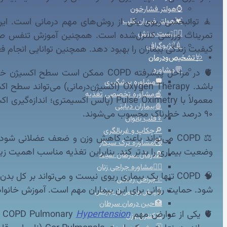
⌚هولتر فشارخون
💓هولتر ضربان قلب
🚴‍♀️تست ورزش
تمرینات ورزشی کنترل‌شده است. همچنین آموزش تنفس صحیح ب
💉آنژیوگرافی
کیفیت زندگی بیماران را بهبود دهد. همچنین توانایی انجام فع
🩺تشخیص‌ودرمان
💬مشاوره
🛡️مشاوره پیشگیری
باشد. Oxygen Therapy (اکسیژن‌درمانی
🍎مشاوره تخصصی تغذیه
🩸بیماران دیابتی
۹۰ درصد خطرناک محسوب می‌شوند.
♀️قلب بانوان
🔎چکاپ و غربالگری
⚖️ COPD می‌تواند باعث کاهش وزن و ضعف عضلانی ش
🚭مشاوره ترک سیگار
وضعیت بیماری را بدتر کند. بنابراین تغذیه مناسب اهمیت زی
🎗️درمان سرطان سینه
👩‍⚕️مشاوره جراحی زنان
🧠 COPD تنها یک بیماری ریوی نیست و می‌تواند بر 
✨جراحی زیبایی
شود. حمایت روانی برای این بیماران مهم است. آموزش خانواده
⏳پیش و پس از جراحی
🏥حین درمان سرطان
🫀 یکی از عوارض مهم COPD Pulmonary
Hypertension
(
⚖️کنترل وزن