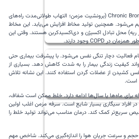
🔬 از نظر پاتوفیزیولوژی (Pathophysiology؛ روندهای بیماری‌زایی در بدن) COPD شامل دو فرآیند اصلی است. یکی Chronic Bronchitis (برونشیت مزمن؛ التهاب طولانی‌مدت راه‌های
هوایی ضخیم می‌شود. همچنین تولید مخاط افزایش می‌یابد. این مخاط
ریب می‌شود. Alveoli (آلوئول؛ کیسه‌های هوایی کوچک در ریه) محل تبادل اکسیژن و دی‌اکسیدکربن هستند. وقتی این
COP وجود دارند.
ه فرد فقط هنگام فعالیت دچار تنگی نفس می‌شود. با پیشرفت بیماری حتی
اند کیفیت زندگی بیمار را به شدت کاهش دهد. بسیاری از
نفس کشیدن از عضلات گردن استفاده کنند. این نشانه تلاش
فه برای ماه‌ها یا سال‌ها ادامه دارد. خلط ممکن است شفاف،
 در افراد سیگاری بسیار شایع است. سرفه مزمن اغلب اولین
ه تشخیص سریع‌تر کمک کند. درمان مناسب می‌تواند تولید خلط را
نجام می‌شود. این آزمایش حجم و سرعت جریان هوا را اندازه‌گیری می‌کند. شاخص مهم