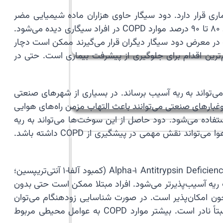
دکننده این بیماری قرار دارد. دود سیگار حاوی هزاران ماده شیمیایی مضر
است. این مواد باعث التهاب مزمن در راه‌های هوایی می‌شوند. التهاب مداوم به تدریج باعث تخریب بافت ریه می‌شود. حدود ۸۰ تا ۹۰ درصد موارد COPD در افراد سیگاری دیده می‌شود.
در معرض دود سیگار دیگران قرار می‌گیرند ممکن است دچار
د. ترک سیگار مهم‌ترین اقدام برای جلوگیری از پیشرفت بیماری است. حتی در
ت معلق و گازهای سمی می‌تواند به ریه آسیب برساند. در بسیاری از شهرهای صنعتی
وغبارهای صنعتی می‌توانند باعث التهاب مزمن راه‌های هوایی
فاده می‌شود. دود حاصل از این سوخت‌ها می‌تواند به ریه
آسیب بزند. زنان در برخی جوامع به دلیل قرار گرفتن در معرض دود آشپزخانه بیشتر در معرض خطر هستند. کاهش آلودگی هوا می‌تواند نقش مهمی در پیشگیری از COPD داشته باشد.
🧬 عوامل ژنتیکی نیز می‌توانند در ایجاد COPD نقش داشته باشند. یکی از شناخته‌شده‌ترین اختلالات ژنتیکی در این زمینه Alpha‑1 Antitrypsin Deficiency (کمبود آلفا‑۱ آنتی‌تریپسین؛
 ریه آسیب‌پذیرتر می‌شود. افراد مبتلا ممکن است حتی بدون
با آزمایش خون امکان‌پذیر است. در صورت شناسایی زودهنگام می‌توان
اقدامات درمانی خاصی انجام داد. درمان جایگزینی این پروتئین در برخی موارد استفاده می‌شود. با این حال این اختلال نسبتاً نادر است. بیشتر موارد COPD به عوامل محیطی مربوط