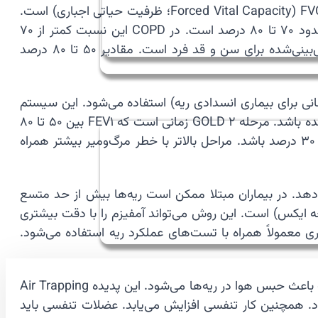
در این آزمایش FEV1 (Forced Expiratory Volume in 1 second؛ حجم هوای خارج‌شده در یک ثانیه) است. شاخص دیگر FVC (Forced Vital Capacity؛ ظرفیت حیاتی اجباری) است.
نسبت FEV1/FVC برای تشخیص انسداد راه هوایی استفاده می‌شود. مقدار طبیعی این نسبت در بزرگسالان سالم معمولاً حدود ۷۰ تا ۸۰ درصد است. در COPD این نسبت کمتر از ۷۰
درصد می‌شود. هرچه مقدار FEV1 کمتر باشد شدت بیماری بیشتر است. FEV1 طبیعی معمولاً بیش از ۸۰ درصد مقدار پیش‌بینی‌شده برای سن و قد فرد است. مقادیر ۵۰ تا ۸۰ درصد
CO از سیستم GOLD (Global Initiative for Chronic Obstructive Lung Disease؛ ابتکار جهانی برای بیماری انسدادی ریه) استفاده می‌شود. این سیستم
شدت بیماری را بر اساس FEV1 تقسیم‌بندی می‌کند. مرحله GOLD 1 زمانی است که FEV1 بیش از ۸۰ درصد مقدار پیش‌بینی‌شده باشد. مرحله GOLD 2 زمانی است که FEV1 بین ۵۰ تا ۸۰
درصد باشد. مرحله GOLD 3 زمانی است که FEV1 بین ۳۰ تا ۵۰ درصد باشد. مرحله GOLD 4 زمانی است که FEV1 کمتر از ۳۰ درصد باشد. مراحل بالاتر با خطر مرگ‌ومیر بیشتر همراه
) می‌تواند تغییرات ریه را نشان دهد. در بیماران مبتلا ممکن است ریه‌ها بیش از حد متسع
 (سی‌تی اسکن؛ تصویربرداری مقطعی با اشعه ایکس) است. این روش می‌تواند آمفیزم را با دقت بیشتری
یب ریه مفید است. همچنین می‌تواند سایر بیماری‌های ریوی را排除 کند. تصویربرداری معمولاً همراه با تست‌های عملکرد ریه استفاده می‌شود.
💨 در COPD مشکل اصلی کاهش جریان هوای بازدمی است. بیماران نمی‌توانند هوا را به راحتی از ریه خارج کنند. این وضعیت باعث حبس هوا در ریه‌ها می‌شود. این پدیده Air Trapping
د. همچنین کار تنفسی افزایش می‌یابد. عضلات تنفسی باید