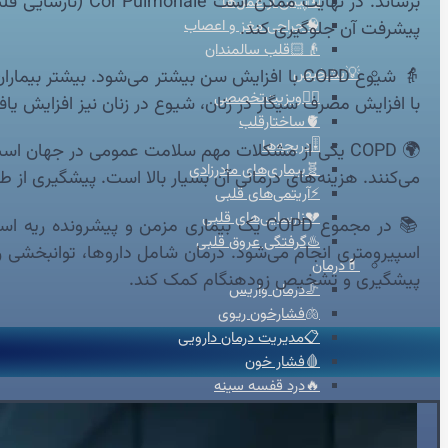
برساند. در نهایت
🗓️پیش از عمل‌ها
🧠جراحی مغز و اعصاب
پیشرفت آن جلوگیری کند.
👴🏻قلب سالمندان
💡تشخیص
👨‍⚕️ویزیت‌تخصصی
با افزایش مصرف سیگار در زنان، شیوع در زنان نیز افزایش یا
🫀ساختارقلب
🎚️دریچه‌ها
🌍 COPD یکی از مشکلات مهم سلامت عمومی در جهان 
🧬بیماری‌های مادرزادی
می‌کنند. هزینه‌های درمانی آن بسیار بالا است. پیشگیری
⚡آریتمی‌های قلبی
💔نارسایی‌های قلبی
📚 در مجموع COPD یک بیماری مزمن و پی
♨️گرفتگی عروق قلبی
اسپیرومتری انجام می‌شود. درمان شامل داروها، توانبخشی ری
💊درمان
پیشگیری و تشخیص زودهنگام کمک کند.
🦵درمان واریس
🫁فشارخون ریوی
📋مدیریت درمان دارویی
🩸فشار خون
🔥درد قفسه سینه
🦠رماتیسم قلبی
💓تپش قلب