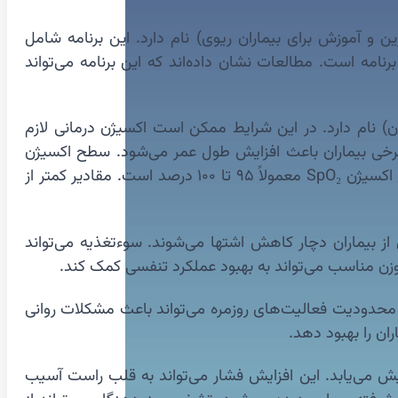
 برنامه Pulmonary Rehabilitation (بازتوانی ریوی؛ برنامه تمرین و آموزش برای بیماران ریوی) نام دارد. این برنامه شامل
مه است. مطالعات نشان داده‌اند که این برنامه می‌تواند
کسیژن خون کاهش یابد. این وضعیت Hypoxemia (کاهش اکسیژن خون) نام دارد. در این شرایط ممکن است اکسیژن درمانی لازم
کسیژن در برخی بیماران باعث افزایش طول عمر می‌شود. سطح اکسیژن
معمولاً با Pulse Oximetry (پالس اکسیمتری؛ اندازه‌گیری اکسیژن خون از طریق انگشت) بررسی می‌شود. مقدار طبیعی اشباع اکسیژن SpO₂ معمولاً ۹۵ تا ۱۰۰ درصد است. مقادیر کمتر از
از بیماران دچار کاهش اشتها می‌شوند. سوءتغذیه می‌تواند
وزن مناسب می‌تواند به بهبود عملکرد تنفسی کمک کند.
ند. محدودیت فعالیت‌های روزمره می‌تواند باعث مشکلات روانی
ان را بهبود دهد.
ش می‌یابد. این افزایش فشار می‌تواند به قلب راست آسیب