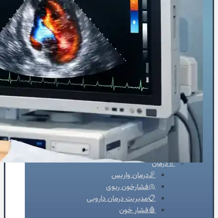
⏳پیش و پس از جراحی
🏥حین درمان سرطان
⚖️کنترل وزن
🗓️پیش از عمل‌ها
🧠جراحی مغز و اعصاب
👴🏻قلب سالمندان
💡تشخیص
👨‍⚕️ویزیت‌تخصصی
🫀ساختارقلب
🎚️دریچه‌ها
🧬بیماری‌های مادرزادی
⚡آریتمی‌های قلبی
💔نارسایی‌های قلبی
♨️گرفتگی عروق قلبی
💊درمان
🦵درمان واریس
🫁فشارخون ریوی
📋مدیریت درمان دارویی
🩸فشار خون