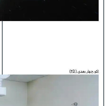
اکو چهار بعدی (۴D)