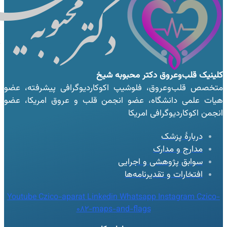
کلینیک قلب‌وعروق
دکتر محبوبه شیخ
متخصص قلب‌وعروق، فلوشیپ اکوکاردیوگرافی پیشرفته، عضو
هیات علمی دانشگاه، عضو انجمن قلب و عروق امریکا، عضو
انجمن اکوکاردیوگرافی امریکا
دربارهٔ پزشک
مدارج و مدارک
سوابق پژوهشی و اجرایی
افتخارات و تقدیرنامه‌ها
Youtube
Czico-aparat
Linkedin
Whatsapp
Instagram
Czico-
082-maps-and-flags