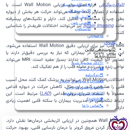
اکوکاردیوگرافی
ابزار اصلی برای ارزیابی Wall Motion است. با
🔥درد قفسه سینه
🦠رماتیسم قلبی
استفاده از تصاویر زنده، پزشک می‌تواند حرکت هر بخش از دیواره
💓تپش قلب
بطن چپ را مشاهده و تحلیل کند. داپلر و تکنیک‌های پیشرفته
🍔چربی خون
مانند
Strain Imaging
نیز می‌توانند اختلالات ظریف‌تر را شناسایی
😵سنکوپ
کنند.
عارضه‌یابی
📝بلاگ
MRI قلب نیز برای ارزیابی دقیق Wall Motion استفاده می‌شود.
⏰نوبت‌دهی آنلاین
این روش به‌ویژه در بیمارانی که نیاز به بررسی دقیق‌تر دارند یا
👩🏻‍⚕️درباره ما
تصاویر اکو کیفیت کافی ندارند بسیار مفید است. MRI می‌تواند
🩺دکتر محبوبه شیخ
نواحی زنده و غیرزنده عضله قلب را از هم تفکیک کند.
🏥درباره کلینیک
📕زندگینامه
اختلالات Wall Motion می‌توانند به پزشک کمک کنند محل آسیب
🪪مدارک و مجوزهای حرفه‌ای
قلبی را مشخص کند. برای مثال، کاهش حرکت در دیواره قدامی
📃سوابق علمی و اجرایی
معمولاً با انسداد شریان نزولی قدامی (
LAD
) مرتبط است. این
🥇افتخارات و تقدیرنامه‌ها
🌍English
ارتباط تشخیصی در مدیریت بیماران با سکته قلبی اهمیت زیادی
📞تماس با ما
دارد.
Wall Motion همچنین در ارزیابی اثربخشی درمان‌ها نقش دارد.
پس از باز کردن عروق کرونر یا درمان نارسایی قلبی، بهبود حرکت