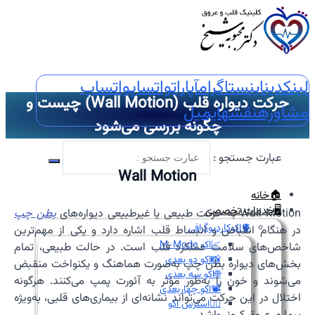
لینکدین
اینستاگرام
آپارات
واتساپ
واتساپ
حرکت دیواره قلب (Wall Motion) چیست و
مشاوره
نقشه
ایمیل
چگونه بررسی می‌شود
عبارت جستجو :
Wall Motion
🏠خانه
🖥️خدمات تخصصی
Wall Motion به حرکت طبیعی یا غیرطبیعی دیواره‌های
بطن چپ
🫀اکوکاردیوگرافی
در هنگام انقباض و انبساط قلب اشاره دارد و یکی از مهم‌ترین
📈اکو M-Mode
شاخص‌های سلامت عملکرد قلب است. در حالت طبیعی، تمام
📸اکو دو بعدی
بخش‌های دیواره بطن چپ به‌صورت هماهنگ و یکنواخت منقبض
🌐اکو سه بعدی
می‌شوند و خون را به‌طور مؤثر به آئورت پمپ می‌کنند. هرگونه
📽️اکو چهاربعدی
اختلال در این حرکت می‌تواند نشانه‌ای از بیماری‌های قلبی، به‌ویژه
🏃‍♀️استرس اکو