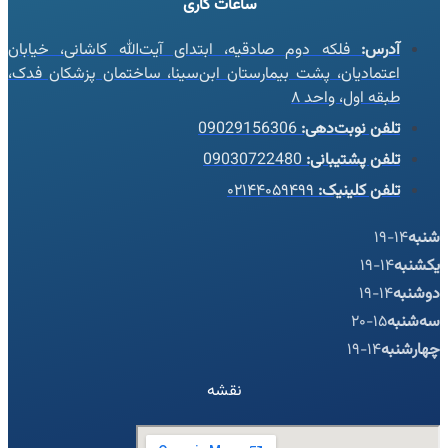
ساعات کاری
آدرس:
فلکه دوم صادقیه، ابتدای آیت‌الله کاشانی، خیابان
اعتمادیان، پشت بیمارستان ابن‌سینا، ساختمان پزشکان فدک،
طبقه اول، واحد ۸
تلفن نوبت‌دهی:
09029156306
تلفن پشتیبانی:
09030722480
تلفن کلینیک:
۰۲۱۴۴۰۵۹۴۹۹
شنبه
14-19
یکشنبه
14-19
دوشنبه
14-19
سه‌شنبه
15-20
چهارشنبه
14-19
نقشه