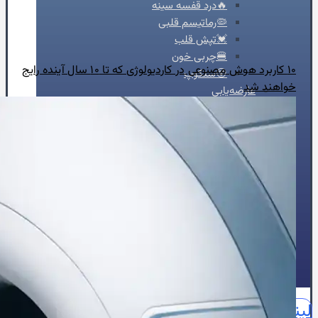
🔥درد قفسه سینه
🦠رماتیسم قلبی
💓تپش قلب
🍔چربی خون
۱۰ کاربرد هوش مصنوعی در کاردیولوژی که تا ۱۰ سال آینده رایج
😵سنکوپ
خواهند شد
عارضه‌یابی
📝بلاگ
⏰نوبت‌دهی آنلاین
👩🏻‍⚕️درباره ما
🩺دکتر محبوبه شیخ
🏥درباره کلینیک
📕زندگینامه
🪪مدارک و مجوزهای حرفه‌ای
📃سوابق علمی و اجرایی
🥇افتخارات و تقدیرنامه‌ها
🌍English
📞تماس با ما
لینکدین
اینستاگرام
آپارات
واتساپ
واتساپ