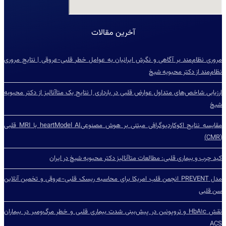
آخرین مقالات
مروری نظام‌مند بر آگاهی و نگرش ایرانیان به عوامل خطر قلبی-عروقی | نتایج مروری
نظام‌مند از دکتر محبوبه شیخ
ارزیابی شاخص‌‌های متداول عوارض قلبی در بارداری | نتایج یک متاآنالیز از دکتر محبوبه
شیخ
مقایسه نتایج اکوکاردیوگرافی مبتنی بر هوش مصنوعیheartModel AI با MRI قلبی
(CMR)
کبد چرب و بیماری قلبی: مطالعات متاآنالیز دکتر محبوبه شیخ در ایران
مدل PREVENT انجمن قلب امریکا برای محاسبه ریسک قلبی-عروقی و تخمین آنلاین
سن قلبی
نقش HbA۱c و تروپونین در پیش‌بینی شدت بیماری قلبی و خطر مرگ‌ومیر در بیماران
ACS