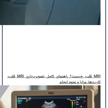
MRI قلب چیست؟ راهنمای کامل تصویربرداری MRI قلب،
کاربردها، مزایا و نحوه انجام