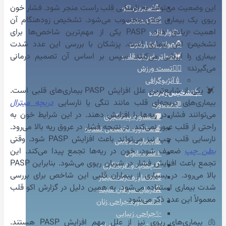
این وضعیت می‌تواند به نارسایی قلب راست منجر شود. فشار خون
💪استرین اکو
ریوی یک بیماری جدی محسوب می‌شود. تشخیص زودهنگام آن
👶اکو جنینی
اهمیت زیادی دارد. PASP یکی از مهم‌ترین شاخص‌ها برای
📉نوار قلب
تشخیص این بیماری است. پزشکان با بررسی این عدد شدت
⌚هولتر فشارخون
بیماری را ارزیابی می‌کنند. سپس بر اساس آن تصمیم درمانی
💓هولتر ضربان قلب
می‌گیرند.
🚴‍♀️تست ورزش
💉آنژیوگرافی
💓 یکی از شایع‌ترین علل افزایش PASP بیماری‌های قلبی است.
🩺تشخیص‌ودرمان
بیماری‌های دریچه‌ای قلب مانند تنگی یا نارسایی
دریچه میترال
💬مشاوره
می‌توانند فشار در ریه‌ها را افزایش دهند. در این شرایط خون به
🛡️مشاوره پیشگیری
راحتی از قلب عبور نمی‌کند. در نتیجه فشار در عروق ریه بالا می‌رود.
🍎مشاوره تخصصی تغذیه
نارسایی قلب چپ نیز می‌تواند باعث افزایش PASP شود. وقتی
🩸بیماران دیابتی
بطن چپ
ضعیف شود، خون در ریه‌ها تجمع پیدا می‌کند. این
♀️قلب بانوان
تجمع باعث افزایش فشار در شریان ریوی می‌شود. بنابراین PASP
🔎چکاپ و غربالگری
بالا می‌رود. در بسیاری از بیماران قلبی این شاخص برای بررسی
🚭مشاوره ترک سیگار
شدت بیماری استفاده می‌شود. به همین دلیل در گزارش اکو قلب
🎗️درمان سرطان سینه
معمولاً این عدد ذکر می‌شود.
👩‍⚕️مشاوره جراحی زنان
✨جراحی زیبایی
🫁 بیماری‌های ریوی نیز از علل مهم افزایش PASP هستند.