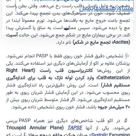
وضعیت به دلیل نارسایی قلب راست رخ می‌دهد. وقتی بطن راست
مشاوره
نقشه
ایمیل
ضعیف شود، خون در سیاهرگ‌های بدن تجمع پیدا می‌کند. این
تجمع باعث خروج مایع به بافت‌ها می‌شود. تورم معمولاً ابتدا در
مچ پا دیده می‌شود. سپس ممکن است به ساق پا گسترش پیدا
کند. در برخی بیماران مایع در شکم جمع می‌شود. این حالت
آسیت
(Ascites؛ تجمع مایع در شکم)
نام دارد.
🩺 تشخیص دقیق فشار خون ریوی فقط با PASP انجام نمی‌شود.
پزشکان علاوه بر اکو از آزمایش‌های دیگری نیز استفاده می‌کنند. یکی
از این روش‌ها
کاتتریزاسیون قلب راست (Right Heart
Catheterization؛ وارد کردن لوله نازک به قلب برای اندازه‌گیری
مستقیم فشار)
است. این روش دقیق‌ترین راه اندازه‌گیری فشار
ریوی محسوب می‌شود. در این آزمایش فشار شریان ریوی به طور
مستقیم اندازه‌گیری می‌شود. اگر فشار متوسط شریان ریوی بیش از
۲۰ میلی‌متر جیوه
باشد، فشار خون ریوی تشخیص داده می‌شود.
🔬 در اکو قلب شاخص‌های دیگری نیز همراه PASP بررسی
می‌شوند. یکی از آنها
TAPSE
(Tricuspid Annular Plane
Excursion؛ میزان حرکت حلقه دریچه سه‌لتی)
Systolic
است که