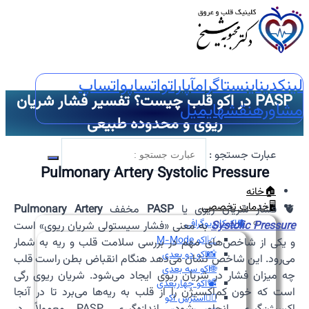
لینکدین
اینستاگرام
آپارات
واتساپ
واتساپ
PASP در اکو قلب چیست؟ تفسیر فشار شریان
مشاوره
نقشه
ایمیل
ریوی و محدوده طبیعی
عبارت جستجو :
Pulmonary Artery Systolic Pressure
🏠خانه
🖥️خدمات تخصصی
🫀 فشار شریان ریوی یا
PASP
مخفف
Pulmonary Artery
🫀اکوکاردیوگرافی
Systolic Pressure
به معنی «فشار سیستولی شریان ریوی» است
📈اکو M-Mode
و یکی از شاخص‌های مهم در بررسی سلامت قلب و ریه به شمار
📸اکو دو بعدی
می‌رود. این شاخص نشان می‌دهد هنگام انقباض بطن راست قلب
🌐اکو سه بعدی
چه میزان فشار در شریان ریوی ایجاد می‌شود. شریان ریوی رگی
📽️اکو چهاربعدی
است که خون کم‌اکسیژن را از قلب به ریه‌ها می‌برد تا در آنجا
🏃‍♀️استرس اکو