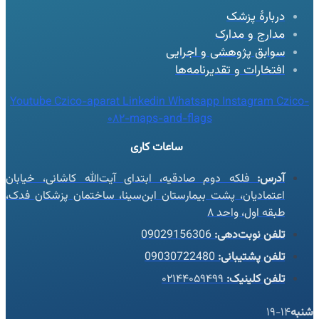
دربارهٔ پزشک
مدارج و مدارک
سوابق پژوهشی و اجرایی
افتخارات و تقدیرنامه‌ها
Youtube
Czico-aparat
Linkedin
Whatsapp
Instagram
Czico-
082-maps-and-flags
ساعات کاری
آدرس:
فلکه دوم صادقیه، ابتدای آیت‌الله کاشانی، خیابان
اعتمادیان، پشت بیمارستان ابن‌سینا، ساختمان پزشکان فدک،
طبقه اول، واحد ۸
تلفن نوبت‌دهی:
09029156306
تلفن پشتیبانی:
09030722480
تلفن کلینیک:
۰۲۱۴۴۰۵۹۴۹۹
شنبه
14-19