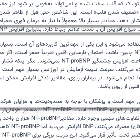
ه «ضعیف شدن قلب» است. این شاخص حتی قبل از ظاهر شدن ورم پ
ور تقریبی نشان دهد. مقادیر بسیار بالا معمولاً با نیاز به درمان ف
فزایش آن با شدت علائم ارتباط دارد. بنابراین افزایش NT-proBNP همیشه باید جدی گرفته شود.
راق علت تنگی نفس استفاده می‌شود و این یکی از مهم‌ترین کاربردهای آن 
علت آن (قلبی یا ریوی) اهمیت زیادی دارد. اگر NT-proBNP پایین باشد، احتمال نارسایی قلب
یا عفونت ریه معمولاً باعث افزایش چشمگیر BNP
 انجام می‌شود. در بیماران ریوی، مقادیر اندکی افزایش ممکن ا
فیزیولوژیک است، اما NT-proBNP صرفاً قطعه
بیمارانی که دا
خوا