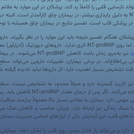
NT-pro در افراد چاق نیز نمی‌تواند نارسایی قلبی را کاملاً رد کند. پزشکان در ا
شایع است، بنابراین این نکته اهمیت زیادی دارد. NT-proBNP به دلیل پایداری بیشتر، در بیم
proBNP می‌شود، زیرا ساکوبیتریل تجزیه BNP را مهار می‌کند اما روی roBNP
ا
نیز به‌مرور زمان باعث کاهش
ایش بی‌اطلاع‌اند. در برخی بیماران، تغییرات دارویی می‌تواند س
ر دقت تشخیص بسیار اهمیت دارد. اثر داروها نباید نادیده گرفت
 NT-proBNP در ارزیابی خطر و پیش‌آگهی (Prognosis) نیز کاربرد گسترده دارد و صرفاً مح
است. پزشکان از این شاخص برای پیش‌بی
ک‌های قلب، این آزمایش یکی از ابزارهای اساسی مدیریت بیمارا
Hyp) نیز کاربرد دارد و می‌تواند بار فشار مزمن روی قلب را نشان دهد.