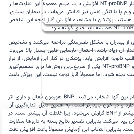
کشیده می‌شود و شاخص افزایش می‌یابد. در نارسایی دیاستولیک که قلب سفت شده و نمی‌تواند به‌خوبی پر شود نیز مقدار NT‑proBNP افزایش دارد. مردم معمولاً این تفاوت‌ها را
ا یا تنگی نفس نیز افزایش می‌یابد. در بیماران بستری،
وری همراه هستند. پزشکان با مشاهده افزایش قابل‌توجه این شاخص
است. بسیاری از بیماران با مشکل نفس‌تنگی مراجعه می‌کنند و تشخیص
ی تقریباً صفر است. اگر مقدار آن زیاد باشد، احتمال نارسایی قلبی بسیار بالا می‌رود.
NT-pro نمی‌شوند. مگر اینکه فشار قلب ثانویه افزایش یابد. پزشکان در کنار این آزمایش، از نوار
قلب، عکس قفسه سینه و اکو برای تکمیل تشخیص استفاده می‌کنند. سرعت نتیجه آزمایش در اورژانس بسیار مهم است و NT-proBNP یکی از سریع‌ترین روش‌ها برای تصمیم‌گیری
ست دیده شود، اما معمولاً قابل‌توجه نیست. این ویژگی باعث
🫀 تفاوت NT-proBNP با BNP از نظر بیولوژیک و تشخیصی مهم است و پزشکان با توجه به محدودیت‌ها و مزایای هرکدام بین آنها انتخاب می‌کنند. BNP هورمون فعال و دارای اثر
 غیرفعال حاصل از تجزیه proBNP است. NT-proBNP نیمه‌عمر طولانی‌تر دارد و در خون پایدارتر است، به همین دلیل اندازه‌گیری آن
دقیق‌تر است. مردم معمولاً این دو را یکسان می‌پندارند، اما تفاوت‌های مهمی وجود دارد. مقادیرNT-proBNP هزاران واحد بیشتر از BNP گزارش می‌شود، زیرا غلظت آن بیشتر است. در
روی Sacubitril/Valsartan (ساکوبیتریل/والسارتان) مصرف می‌کنند، BNP افزایش می‌یابد اما NT-proBNP کاهش پیدا می‌کند. بنابراین تفسیر نتایج بسته به داروها متفاوت
هد بود. در چاقی، BNP کاهش می‌یابد اما NT-proBNP کمتر تحت تأثیر قرار می‌گیرد. این مزیت بزرگی برای NT-proBNP است. بنابراین انتخاب این آزمایش معمولاً باعث افزایش دقت