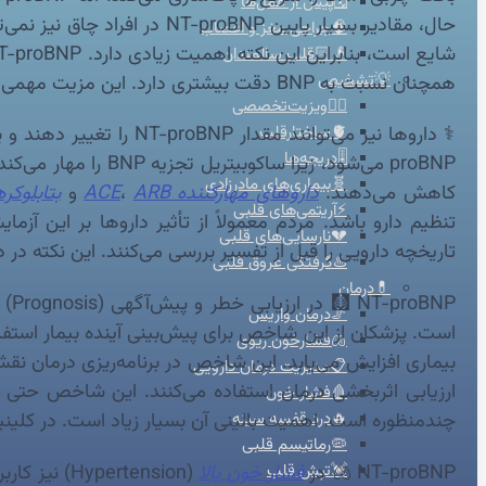
🗓️پیش از عمل‌ها
حال، مقادیر بسیار پایین BNP
🧠جراحی مغز و اعصاب
👴🏻قلب سالمندان
💡تشخیص
همچنان نسبت به BNP دقت بیشتری دارد. این مزیت مهمی در پزشکی قلب است. تفسیر نتایج در بیماران چاق همیشه با توجه به علائم انجام می‌شود.
👨‍⚕️ویزیت‌تخصصی
🫀ساختارقلب
🎚️دریچه‌ها
🧬بیماری‌های مادرزادی
کاهش می‌دهند.
داروهای مهارکننده ACE
ARB
،
و
بتابلوکره
⚡آریتمی‌های قلبی
تنظیم دارو باشد. مردم معمولاً از تأثیر داروها بر این آزم
💔نارسایی‌های قلبی
تاریخچه دارویی را قبل از تفسیر بررسی می‌کنند. این نکته د
♨️گرفتگی عروق قلبی
💊درمان
🩻
🦵درمان واریس
🫁فشارخون ریوی
📋مدیریت درمان دارویی
🩸فشار خون
چندمنظوره است. اهمیت بالینی آن بسیار زیاد است. در کلینی
🔥درد قفسه سینه
🦠رماتیسم قلبی
🫁 NT-proBNP در
فشار خون بالا
(ertension
💓تپش قلب