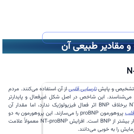
N‑
نارسایی قلبی
از آن استفاده می‌کنند. مردم
آزمایش نارسایی قلبی»، «آزمایش NT-proBNP» یا «تست پرو‑بی‌ان‌پی» می‌شناسند. این شاخص در اصل شکل غیرفعال و پایدارتر
هورمون BNP است و نیمه‌عمر طولانی‌تری دارد، به همین دلیل برای اندازه‌گیری در خون قابل‌اعتمادتر است. NT-proBNP برخلاف BNP اثر فعال فیزیولوژیک ندارد، اما مقدار آن
قلب
پروهورمون proBNP را می‌سازند. این پروهورمون به دو
قسمت تقسیم می‌شود: قسمت فعال BNP و قسمت غیرفعال NT-proBNP. در جریان خون مقدار NT-proBNP اغلب بسیار بیشتر از BNP است. افزایش NT-proBNP معمولاً علامت
ایش را به خوبی می‌دانند.