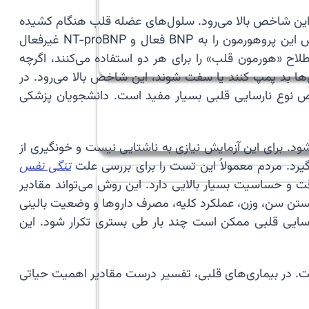
م چرا سطح این شاخص بالا می‌رود. سلول‌های عضله قلب هنگام کشیده
شدن، پیام‌های مکانیکی و هورمونی دریافت می‌کنند که منجر به تولید پروهورمون proBNP می‌شود. سپس آنزیم‌های خاص این پروهورمون را به BNP فعال و NT-proBNP غیرفعال
ه می‌شود. مردم معمولاً اصطلاح «هورمون قلب» را برای هر دو استفاده می‌کنند، اگرچه
م فشار وارد بر بطن‌هاست. اگر بطن‌ها بد پمپ کنند یا سفت شوند، این شاخص بالا می‌رود. در
 دو می‌تواند افزایش یابد. به همین دلیل استفاده از NT-proBNP در تشخیص نوع نارسایی قلبی بسیار مفید است. دانشجویان پزشکی
جام می‌شود. برای این آزمایش نیازی به ناشتایی نیست و خونگیری از
گیرد. مردم معمولاً این تست را برای بررسی علت
تنگی نفس
‌بادی اختصاصی) است که دقت و حساسیت بسیار بالایی دارد. این روش می‌تواند مقادیر
ا با واحد PG/mL گزارش می‌کنند. تفسیر نتیجه بدون دانستن سن، وزن، عملکرد کلیه، مصرف داروها و وضعیت بالینی
نارسایی قلبی ممکن است چند بار طی بستری تکرار شود. این
 در بیماری‌های قلبی، تفسیر درست مقادیر اهمیت حیاتی