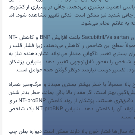
ین موارد به علائم بالینی اهمیت بیشتری می‌دهند. چاقی در بسیاری از کشورها
اران چاق کارآمدتر است. البته در چاقی شدید نیز ممکن است اندکی تغییر مشاهده شود. اما
⚕️ داروها نیز می‌توانند مقدار NT-proBNP را تغییر دهند و پزشکان هنگام تفسیر نتیجه باید این موارد را در نظر بگیرند. داروی Sacubitril/Valsartan باعث افزایش BNP و کاهش NT-
NT-p اثری ندارد. داروهای دیورتیک (ادرارآور) معمولاً سطح این شاخص را کاهش می‌دهند، زیرا فشار قلب را
 NT-proBNP می‌شوند. در بیماران بستری تغییر ناگهانی مقدار می‌تواند نشان‌دهنده نیاز به
طح شاخص را به‌طور قابل‌توجهی تغییر دهد. بنابراین پزشکان
ه شود. تفسیر درست نیازمند درنظر گرفتن همه عوامل است.
دود به تشخیص نیست. سطح بالا معمولاً با خطر بیشتر بستری مجدد و مرگ‌ومیر همراه
نی آینده بیمار استفاده می‌کنند. اگر پس از درمان مقدار NT-proBNP کاهش یابد، پیش‌آگهی بهتر است. اگر مقدار بالا باقی بماند، خطر بدتر شدن
بیماری افزایش می‌یابد. این شاخص در برنامه‌ریزی درمان نقش مهمی دارد. بیماران با مقادیر بسیار بالا معمولاً نیازمند مراقبت دقیق‌تری هستند. پزشکان از روند کاهش NT-proBNP برای
ارزیابی اثربخشی درمان استفاده می‌کنند. این شاخص حتی با سبک زندگی نیز ارتباط دارد. ورزش مناسب و کاهش نمک می‌تواند آن را کاهش دهد. بنابراین NT-proBNP یک شاخص
ن است.
 بیمارانی که سال‌ها فشار خون بالا دارند ممکن است دیواره بطن چپ