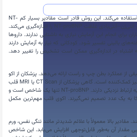
🧫 روش آزمایش NT-proBNP با تکنیک ایمونواسی (Immunoassay) انجام می‌شود که از آنتی‌بادی‌های بسیار اختصاصی استفاده می‌کند. این روش قادر است مقادیر بسیار کم NT-
proBNP را تشخیص دهد. نمونه‌گیری ساده است و خون در لوله‌های مخصوص جمع‌آوری می‌شود. سپس دستگاه با واکنش آنتی‌ژن–آنتی‌بادی غلظت NT-proBNP را اندازه‌گیری می‌کند.
 برای انجام این آزمایش نیازی به ناشتایی ندارند. داروها
نتیجه آزمایش همیشه باید همراه با یافته‌های بالینی تفسیر شود. کودکانی که نیاز به آزمایش دارند
ه اشتباه در اندازه‌گیری ممکن است تشخیص را تغییر دهد.
کو تصویر دقیقی از عملکرد بطن چپ و راست ارائه می‌دهد. پزشکان از اکو
برای تعیین نوع نارسایی دل استفاده می‌کنند. ترکیب NT-proBNP با اکو دقت تشخیص را بسیار بالا می‌برد. نوار قلب (ECG) نیز کمک‌کننده است. گاهی پزشکان از CT Scan یا MRI قلب
برای بررسی دقیق‌تر استفاده می‌کنند. آزمایش عملکرد کلیه‌ها و الکترولیت‌ها نیز ضروری است. زیرا نارسایی قلبی و نارسایی کلیه ارتباط نزدیکی دارند. NT-proBNP تنها یک شاخص است و
تکا به یک عدد تصمیم نمی‌گیرند. اکوی قلب مهم‌ترین مکمل
کنند. مقادیر بالا معمولاً با علائم شدیدتر مانند تنگی نفس، ورم
ارد، اما با پیشرفت نارسایی مقدار آن به‌طور قابل‌توجهی افزایش می‌یابد. این شاخص