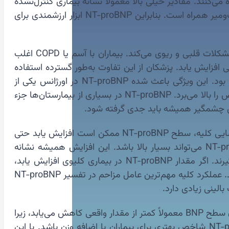
‌کنند. مقادیر خیلی بالا معمولاً نشانه بیماری کنترل‌نشده
است. کاهش NT-proBNP به‌دنبال درمان نشانه بسیار خوبی است. مطالعات نشان داده کاهش این شاخص با کاهش مرگ‌ومیر همراه است. بنابراین NT-proBNP ابزار ارزشمندی برای
🫁 در بیماری‌های ریوی، NT-proBNP معمولاً افزایش نمی‌یابد و همین موضوع آن را ابزار تشخیصی ارزشمندی برای افتراق مشکلات قلبی و ریوی می‌کند. بیماران با آسم یا COPD اغلب
یماری ریوی شدید ممکن است مقدار NT-proBNP اندکی افزایش یابد. پزشکان از این تفاوت به‌طور گسترده استفاده
می‌کنند. در موارد پنومونی شدید، مقدار ممکن است اندکی افزایش یابد، اما همچنان بسیار پایین‌تر از نارسایی قلبی خواهد بود. این ویژگی باعث شده NT-proBNP در اورژانس یکی از
مفیدترین ابزارها باشد. مردم معمولاً نمی‌دانند که بیماری‌های ریوی تأثیر کمی بر این هورمون دارند. این موضوع دقت تشخیص را بالا می‌برد. NT-proBNP در بسیاری از بیمارستان‌ها جزء
یش چشمگیر همیشه باید جدی گرفته شود.
🧬 کلیه‌ها نقش مهمی در دفع NT-proBNP دارند و این موضوع در تفسیر نتایج اهمیت زیادی دارد. در بیماران مبتلا به نارسایی کلیه، سطح NT-proBNP ممکن است افزایش یابد حتی
اگر نارسایی قلبی وجود نداشته باشد. زیرا دفع این پپتید از طریق کلیه‌ها انجام می‌شود. در بیماران دیالیزی، سطح NT-proBNP می‌تواند بسیار بالا باشد. این افزایش همیشه نشانه
نارسایی قلبی شدید نیست، اما باید با دقت بررسی شود. پزشکان معمولاً روند تغییرات را بیش از مقدار مطلق در نظر می‌گیرند. اگر مقدار NT-proBNP در بیماری کلیوی افزایش یابد،
پزشکان بررسی‌های بیشتری مانند اکو انجام می‌دهند. در کودکان با بیماری کلیوی نیز ممکن است مقدار اندکی افزایش پیدا کند. عملکرد کلیه مهم‌ترین عامل مزاحم در تفسیر NT-proBNP
🫀 چاقی (Obesity) تأثیر کمتری روی NT-proBNP نسبت به BNP دارد و این یکی از مزایای این شاخص است. در بیماران چاق سطح BNP معمولاً کمتر از مقدار واقعی کاهش می‌یابد، زیرا
بافت چربی BNP را سریع‌تر پاک‌سازی می‌کند. اما NT-proBNP کمتر تحت تأثیر قرار می‌گیرد. این ویژگی باعث شده NT-proBNP شاخص بهتری برای بیماران با اضافه وزن باشد. با این