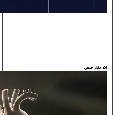
اکو داپلر طیفی