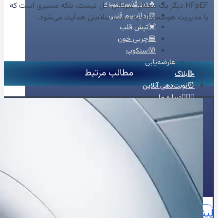
🔥درد قفسه سینه
HFpEF دیگر یک معمای غیرقابل حل نیست، بلکه مسیری است که
🦠رماتیسم قلبی
با مدیریت هوشمندانه به سمت سلامتی هدایت می‌شود.
💓تپش قلب
🍔چربی خون
😵سنکوپ
عارضه‌یابی
مطالب مرتبط
📝بلاگ
⏰نوبت‌دهی آنلاین
👩🏻‍⚕️درباره ما
🩺دکتر محبوبه شیخ
🏥درباره کلینیک
📕زندگینامه
🪪مدارک و مجوزهای حرفه‌ای
📃سوابق علمی و اجرایی
🥇افتخارات و تقدیرنامه‌ها
🌍English
📞تماس با ما
لینکدین
اینستاگرام
آپارات
واتساپ
واتساپ