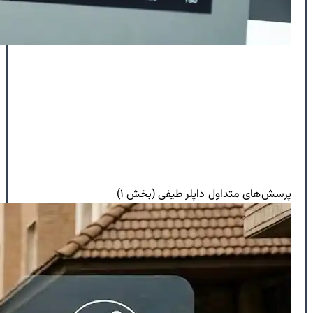
پرسش‌های متداول داپلر طیفی (بخش ۱)