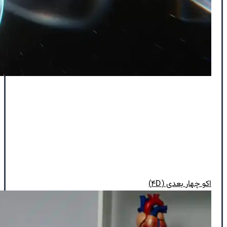
اکو چهار بعدی (۴D)