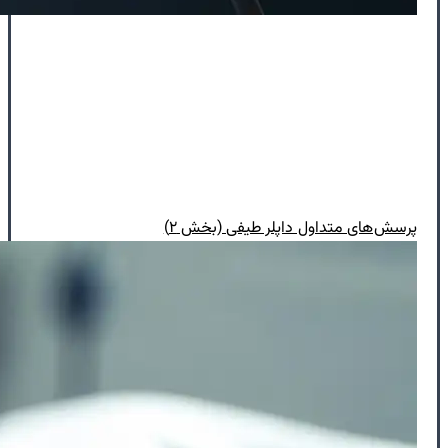
پرسش‌های متداول داپلر طیفی (بخش ۲)