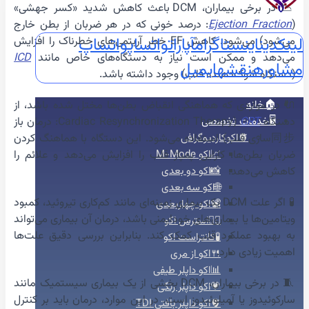
📉 در برخی بیماران، DCM باعث کاهش شدید «کسر جهشی»
(
Ejection Fraction
: درصد خونی که در هر ضربان از بطن خارج
لینکدین
اینستاگرام
آپارات
واتساپ
واتساپ
می‌شود) می‌شود. کاهش EF خطر آریتمی‌های خطرناک را افزایش
می‌دهد و ممکن است نیاز به دستگاه‌های خاص مانند
ICD
مشاوره
نقشه
ایمیل
(دستگاه شوک‌دهنده قلب) وجود داشته باشد.
🔌 در مواردی که هماهنگی انقباض بطن‌ها مختل شده باشد، از
🏠خانه
دستگاه
CRT
(Cardiac Resynchronization Therapy: درمان باز
🖥️خدمات تخصصی
同步‌سازی قلب) استفاده می‌شود. این دستگاه با هماهنگ کردن
🫀اکوکاردیوگرافی
ضربان بطن‌ها، کارایی پمپاژ قلب را افزایش می‌دهد و علائم را
📈اکو M-Mode
کاهش می‌دهد.
📸اکو دو بعدی
🌐اکو سه بعدی
🧪 اگر علت DCM یک بیماری زمینه‌ای مانند کم‌کاری تیروئید، کمبود
📽️اکو چهاربعدی
ویتامین‌ها یا بیماری‌های خودایمنی باشد، درمان آن بیماری می‌تواند
🏃‍♀️استرس اکو
به بهبود عملکرد قلب کمک کند. بنابراین بررسی دقیق علت‌ها
🧪کانتراست اکو
اهمیت زیادی دارد.
🍴اکو از مری
📊اکو داپلر طیفی
🧵 در برخی بیماران، DCM بخشی از یک بیماری سیستمیک مانند
💗اکو داپلر رنگی
سارکوئیدوز یا آمیلوئیدوز است. در این موارد، درمان باید بر کنترل
🫀اکو داپلر بافتی TDI