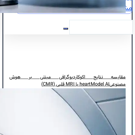
مشاوره
نقشه
ایمیل
مقایسه نتایج اکوکاردیوگرافی مبتنی بر هوش
مصنوعیheartModel AI با MRI قلبی (CMR)