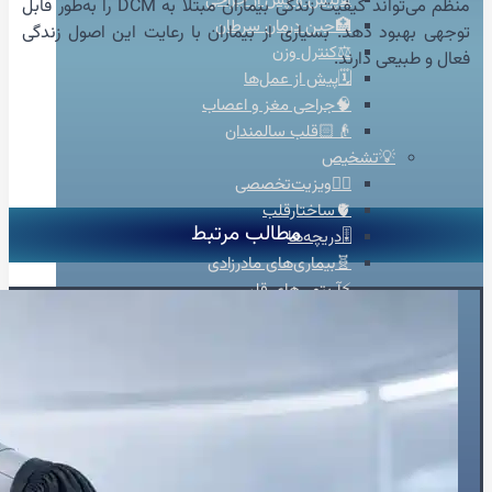
⏳پیش و پس از جراحی
منظم می‌تواند کیفیت زندگی بیماران مبتلا به DCM را به‌طور قابل
🏥حین درمان سرطان
توجهی بهبود دهد. بسیاری از بیماران با رعایت این اصول زندگی
⚖️کنترل وزن
فعال و طبیعی دارند.
🗓️پیش از عمل‌ها
🧠جراحی مغز و اعصاب
👴🏻قلب سالمندان
💡تشخیص
👨‍⚕️ویزیت‌تخصصی
🫀ساختارقلب
مطالب مرتبط
🎚️دریچه‌ها
🧬بیماری‌های مادرزادی
⚡آریتمی‌های قلبی
💔نارسایی‌های قلبی
♨️گرفتگی عروق قلبی
💊درمان
🦵درمان واریس
🫁فشارخون ریوی
📋مدیریت درمان دارویی
🩸فشار خون