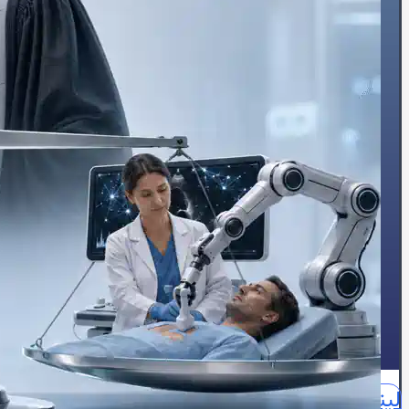
🔥درد قفسه سینه
🦠رماتیسم قلبی
💓تپش قلب
🍔چربی خون
😵سنکوپ
عارضه‌یابی
📝بلاگ
⏰نوبت‌دهی آنلاین
👩🏻‍⚕️درباره ما
🩺دکتر محبوبه شیخ
🏥درباره کلینیک
📕زندگینامه
🪪مدارک و مجوزهای حرفه‌ای
📃سوابق علمی و اجرایی
🥇افتخارات و تقدیرنامه‌ها
🌍English
📞تماس با ما
لینکدین
اینستاگرام
آپارات
واتساپ
واتساپ