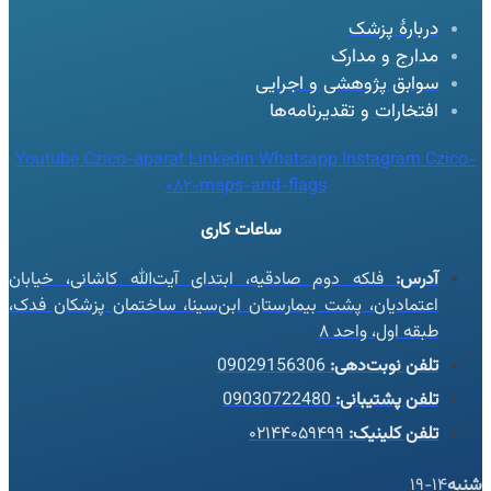
دربارهٔ پزشک
مدارج و مدارک
سوابق پژوهشی و اجرایی
افتخارات و تقدیرنامه‌ها
Youtube
Czico-aparat
Linkedin
Whatsapp
Instagram
Czico-
082-maps-and-flags
ساعات کاری
آدرس:
فلکه دوم صادقیه، ابتدای آیت‌الله کاشانی، خیابان
اعتمادیان، پشت بیمارستان ابن‌سینا، ساختمان پزشکان فدک،
طبقه اول، واحد ۸
تلفن نوبت‌دهی:
09029156306
تلفن پشتیبانی:
09030722480
تلفن کلینیک:
۰۲۱۴۴۰۵۹۴۹۹
شنبه
14-19