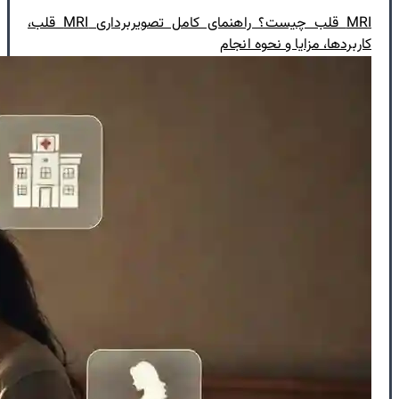
MRI قلب چیست؟ راهنمای کامل تصویربرداری MRI قلب،
کاربردها، مزایا و نحوه انجام