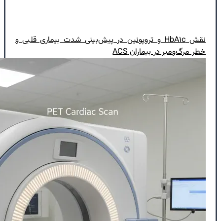
نقش HbA۱c و تروپونین در پیش‌بینی شدت بیماری قلبی و
خطر مرگ‌ومیر در بیماران ACS