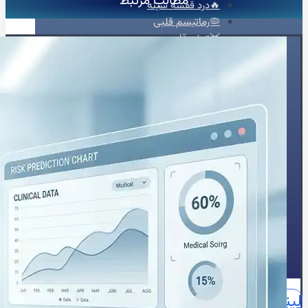
مطالب مرتبط
🔥درد قفسه سینه
🦠رماتیسم قلبی
💓تپش قلب
🍔چربی خون
😵سنکوپ
عارضه‌یابی
📝بلاگ
⏰نوبت‌دهی آنلاین
👩🏻‍⚕️درباره ما
🩺دکتر محبوبه شیخ
🏥درباره کلینیک
📕زندگینامه
🪪مدارک و مجوزهای حرفه‌ای
📃سوابق علمی و اجرایی
🥇افتخارات و تقدیرنامه‌ها
🌍English
📞تماس با ما
لینکدین
اینستاگرام
آپارات
واتساپ
واتساپ