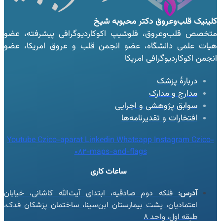
کلینیک قلب‌وعروق
دکتر محبوبه شیخ
متخصص قلب‌وعروق، فلوشیپ اکوکاردیوگرافی پیشرفته، عضو
هیات علمی دانشگاه، عضو انجمن قلب و عروق امریکا، عضو
انجمن اکوکاردیوگرافی امریکا
دربارهٔ پزشک
مدارج و مدارک
سوابق پژوهشی و اجرایی
افتخارات و تقدیرنامه‌ها
Youtube
Czico-aparat
Linkedin
Whatsapp
Instagram
Czico-
082-maps-and-flags
ساعات کاری
آدرس:
فلکه دوم صادقیه، ابتدای آیت‌الله کاشانی، خیابان
اعتمادیان، پشت بیمارستان ابن‌سینا، ساختمان پزشکان فدک،
طبقه اول، واحد ۸