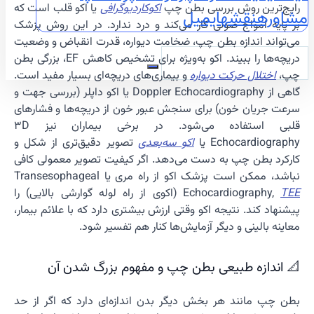
رایج‌ترین روش بررسی بطن چپ
اکوکاردیوگرافی
یا اکو قلب است که
مشاوره
نقشه
ایمیل
بر پایه امواج صوتی کار می‌کند و درد ندارد. در این روش پزشک
می‌تواند اندازه بطن چپ، ضخامت دیواره، قدرت انقباض و وضعیت
دریچه‌ها را ببیند. اکو به‌ویژه برای تشخیص کاهش EF، بزرگی بطن
چپ،
اختلال حرکت دیواره
و بیماری‌های دریچه‌ای بسیار مفید است.
گاهی از Doppler Echocardiography یا اکو داپلر (بررسی جهت و
سرعت جریان خون) برای سنجش عبور خون از دریچه‌ها و فشارهای
قلبی استفاده می‌شود. در برخی بیماران نیز 3D
Echocardiography یا
اکو سه‌بعدی
تصویر دقیق‌تری از شکل و
کارکرد بطن چپ به دست می‌دهد. اگر کیفیت تصویر معمولی کافی
نباشد، ممکن است پزشک اکو از راه مری یا Transesophageal
TEE
Echocardiography,
(اکوی از راه لوله گوارشی بالایی) را
پیشنهاد کند. نتیجه اکو وقتی ارزش بیشتری دارد که با علائم بیمار،
معاینه بالینی و دیگر آزمایش‌ها کنار هم تفسیر شود.
📐 اندازه طبیعی بطن چپ و مفهوم بزرگ شدن آن
بطن چپ مانند هر بخش دیگر بدن اندازه‌ای دارد که اگر از حد