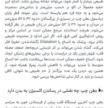
طبیعی بیشتر یا کمتر شود، می‌تواند نشانه بیماری باشد. اندازه این
حفره معمولاً در اکو بر حسب میلی‌متر یا سانتی‌متر سنجیده
می‌شود و به جثه فرد هم وابسته است. برای نمونه، قطر پایان
دیاستول بطن چپ در بسیاری از بزرگسالان حدود ۴۲ تا ۵۹ میلی‌متر
در مردان و حدود ۳۹ تا ۵۳ میلی‌متر در زنان طبیعی در نظر گرفته
می‌شود، هرچند استاندارد مرجع ممکن است بر اساس مرکز و
روش اندازه‌گیری کمی فرق کند. اگر این اندازه از محدوده طبیعی
بالاتر برود، پزشک به اتساع یا Dilatation (گشادشدن حفره) فکر
می‌کند. گشاد شدن می‌تواند بر اثر نارسایی دریچه‌ها، ضعف عضله
قلب،
فشار خون بالا
در درازمدت یا برخی بیماری‌های ژنتیکی ایجاد
شود. اتساع خفیف ممکن است مدت‌ها بی‌علامت باشد، اما اتساع
متوسط تا شدید می‌تواند با کاهش قدرت پمپاژ همراه شود. از
همین رو، دیدن یک عدد بزرگ‌تر از حد طبیعی به تنهایی کافی
نیست و باید در کنار سایر شاخص‌ها بررسی شود.
🌬️ بطن چپ چه نقشی در رساندن اکسیژن به بدن دارد
بطن چپ آخرین ایستگاه قلب پیش از فرستادن خون به سراسر