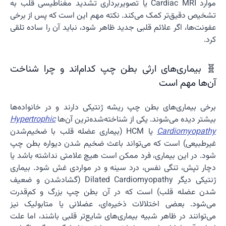
موارد Cardiac MRI یا تصویربرداری تشدید مغناطیسی قلب به
تشخیص دقیق‌تر کمک می‌کند. نکته مهم این است که پس از برخی
عفونت‌ها، اگر علائم قلبی جدید ظاهر شود، نباید آن را ساده تلقی
کرد.
🧬 بیماری‌های ارثی بطن چپ کدام‌اند و چرا شناخت
آن‌ها مهم است
برخی بیماری‌های بطن چپ ریشه ژنتیکی دارند و در خانواده‌ها
بیشتر دیده می‌شوند. یکی از شناخته‌شده‌ترین آن‌ها
Hypertrophic
Cardiomyopathy
یا HCM (بیماری عضله قلب با ضخیم‌شدن
غیرطبیعی) است که می‌تواند باعث ضخیم شدن دیواره بطن چپ
شود. در این بیماری، فرد ممکن است هیچ علامتی نداشته باشد یا
دچار تپش، تنگی نفس، درد سینه و در مواردی غش شود. بیماری
ژنتیکی دیگر Dilated Cardiomyopathy (گشادشدن و ضعیف
شدن عضله قلب) است که در آن بطن چپ بزرگ و کم‌قدرت
می‌شود. بعضی اختلالات ذخیره‌ای، عضلانی یا متابولیک نیز
می‌توانند در ظاهر شبیه بیماری‌های شایع‌تر قلبی باشند، اما علت