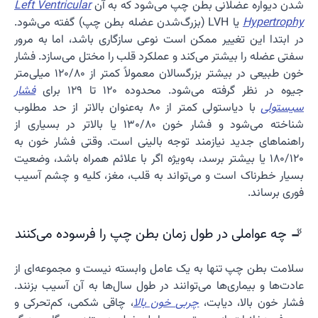
شدن دیواره عضلانی بطن چپ می‌شود که به آن
Left Ventricular
Hypertrophy
یا LVH (بزرگ‌شدن عضله بطن چپ) گفته می‌شود.
در ابتدا این تغییر ممکن است نوعی سازگاری باشد، اما به مرور
سفتی عضله را بیشتر می‌کند و عملکرد قلب را مختل می‌سازد. فشار
خون طبیعی در بیشتر بزرگسالان معمولاً کمتر از 120/80 میلی‌متر
جیوه در نظر گرفته می‌شود. محدوده 120 تا 129 برای
فشار
سیستولی
با دیاستولی کمتر از 80 به‌عنوان بالاتر از حد مطلوب
شناخته می‌شود و فشار خون 130/80 یا بالاتر در بسیاری از
راهنماهای جدید نیازمند توجه بالینی است. وقتی فشار خون به
180/120 یا بیشتر برسد، به‌ویژه اگر با علائم همراه باشد، وضعیت
بسیار خطرناک است و می‌تواند به قلب، مغز، کلیه و چشم آسیب
فوری برساند.
🚬 چه عواملی در طول زمان بطن چپ را فرسوده می‌کنند
سلامت بطن چپ تنها به یک عامل وابسته نیست و مجموعه‌ای از
عادت‌ها و بیماری‌ها می‌توانند در طول سال‌ها به آن آسیب بزنند.
فشار خون بالا، دیابت،
چربی خون بالا
، چاقی شکمی، کم‌تحرکی و