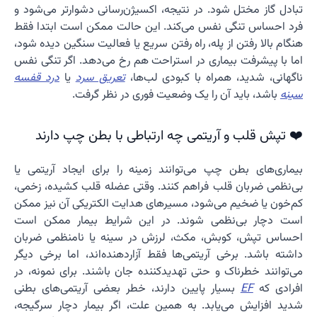
تبادل گاز مختل شود. در نتیجه، اکسیژن‌رسانی دشوارتر می‌شود و
فرد احساس تنگی نفس می‌کند. این حالت ممکن است ابتدا فقط
هنگام بالا رفتن از پله، راه رفتن سریع یا فعالیت سنگین دیده شود،
اما با پیشرفت بیماری در استراحت هم رخ می‌دهد. اگر تنگی نفس
ناگهانی، شدید، همراه با کبودی لب‌ها،
تعریق سرد
یا
درد قفسه
سینه
باشد، باید آن را یک وضعیت فوری در نظر گرفت.
❤️ تپش قلب و آریتمی چه ارتباطی با بطن چپ دارند
بیماری‌های بطن چپ می‌توانند زمینه را برای ایجاد آریتمی یا
بی‌نظمی ضربان قلب فراهم کنند. وقتی عضله قلب کشیده، زخمی،
کم‌خون یا ضخیم می‌شود، مسیرهای هدایت الکتریکی آن نیز ممکن
است دچار بی‌نظمی شوند. در این شرایط بیمار ممکن است
احساس تپش، کوبش، مکث، لرزش در سینه یا نامنظمی ضربان
داشته باشد. برخی آریتمی‌ها فقط آزاردهنده‌اند، اما برخی دیگر
می‌توانند خطرناک و حتی تهدیدکننده جان باشند. برای نمونه، در
افرادی که
EF
بسیار پایین دارند، خطر بعضی آریتمی‌های بطنی
شدید افزایش می‌یابد. به همین علت، اگر بیمار دچار سرگیجه،