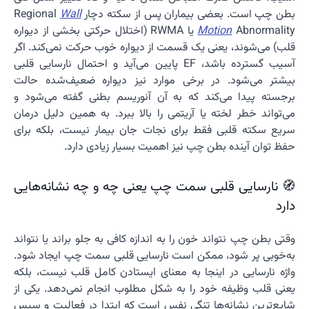
بطن چپ است. بعضی بیماران پس از سکته دچار Regional
Wall
Motion
Abnormality یا RWMA (اختلال حرکتی بخشی از دیواره
قلب) می‌شوند، یعنی یک قسمت از دیواره خوب حرکت نمی‌کند. اگر
آسیب گسترده باشد، EF پایین می‌آید و احتمال نارسایی قلبی
بیشتر می‌شود. در برخی موارد نیز دیواره ضعیف‌شده حالت
برجسته پیدا می‌کند که به آن آنوریسم بطنی گفته می‌شود و
می‌تواند خطر لخته یا آریتمی را بالا ببرد. به همین دلیل درمان
سریع سکته قلبی فقط برای نجات جان بیمار نیست، بلکه برای
حفظ توان آینده بطن چپ نیز اهمیت بسیار زیادی دارد.
🧭 نارسایی قلبی سمت چپ یعنی چه و چه نشانه‌هایی
دارد
وقتی بطن چپ نتواند خون را به اندازه کافی به جلو براند یا نتواند
به‌خوبی پر شود، ممکن است نارسایی قلبی سمت چپ ایجاد شود.
واژه نارسایی در اینجا به معنای ایستادن کامل قلب نیست، بلکه
یعنی قلب وظیفه خود را به شکل مطلوب انجام نمی‌دهد. یکی از
شایع‌ترین نشانه‌ها تنگی نفس است که ابتدا در فعالیت و سپس