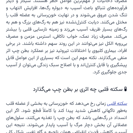
مصرف دخانیات از مهم‌ترین عوامل خطر هستند. سیگار و دیگر
فرآورده‌های تنباکو باعث آسیب به دیواره رگ‌ها، افزایش التهاب و
تنگ شدن عروق می‌شوند و در نهایت خون‌رسانی به عضله قلب را
مختل می‌کنند. دیابت کنترل‌نشده نیز هم به رگ‌های بزرگ و هم به
رگ‌های بسیار ظریف آسیب می‌زند و زمینه نارسایی قلبی را بیشتر
می‌کند. مصرف زیاد نمک، خواب ناکافی، استرس مزمن و مصرف
بی‌رویه الکل نیز می‌توانند در این روند سهم داشته باشند. در برخی
افراد، بیماری کلیوی یا اختلالات تیروئید نیز بر عملکرد بطن چپ اثر
منفی می‌گذارند. نکته مهم این است که بسیاری از این عوامل قابل
پیشگیری یا قابل کنترل‌اند و با اصلاح سبک زندگی می‌توان از آسیب
جدی جلوگیری کرد.
🧪 سکته قلبی چه اثری بر بطن چپ می‌گذارد
سکته قلبی
زمانی رخ می‌دهد که خون‌رسانی به بخشی از عضله قلب
به‌طور ناگهانی کاهش شدید پیدا کند یا کاملاً قطع شود. اگر این
انسداد در رگ‌هایی باشد که بطن چپ را تغذیه می‌کنند، سلول‌های
عضلانی آن بخش دچار مرگ یا آسیب پایدار می‌شوند. نتیجه این
آسیب، کاهش قدرت انقباض همان ناحیه و گاه تغییر شکل کلی