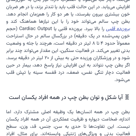
افزایش می‌یابد. در این حالت قلب باید یا تندتر بزند، یا در هر ضربان
خون بیشتری بیرون بفرستد، یا هر دو کار را هم‌زمان انجام دهد.
بطن چپ سالم می‌تواند خود را با این نیازها هماهنگ کند و
برون‌ده قلبی
را بالا ببرد. برون‌ده قلبی یا Cardiac Output (حجم
خون پمپ‌شده در یک دقیقه) در بزرگسال سالم در حال استراحت
معمولاً حدود ۴ تا ۸ لیتر در دقیقه است، هرچند با جثه و وضعیت
بدنی تغییر می‌کند. در فعالیت سنگین، این مقدار می‌تواند چند برابر
شود و در ورزشکاران ورزیده حتی به بیش از ۲۰ لیتر در دقیقه برسد.
اگر بطن چپ نتواند به این افزایش نیاز پاسخ دهد، بیمار در حین
فعالیت دچار تنگی نفس، ضعف، درد قفسه سینه یا تپش قلب
می‌شود.
🧬 آیا شکل و توان بطن چپ در همه افراد یکسان است
بطن چپ در همه انسان‌ها یک وظیفه اصلی مشترک دارد، اما
اندازه، ضخامت دیواره و ظرفیت عملکردی آن در همه افراد یکسان
نیست. این تفاوت‌ها تا حدی به سن، جنس، قد، وزن، سطح
فعالیت بدنی و ویژگی‌های ژنتیکی وابسته‌اند. برای مثال، افراد