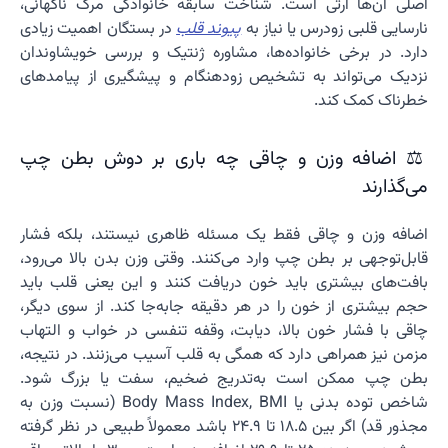
اصلی آن‌ها ارثی است. شناخت سابقه خانوادگی مرگ ناگهانی،
نارسایی قلبی زودرس یا نیاز به
پیوند قلب
در بستگان اهمیت زیادی
دارد. در برخی خانواده‌ها، مشاوره ژنتیک و بررسی خویشاوندان
نزدیک می‌تواند به تشخیص زودهنگام و پیشگیری از پیامدهای
خطرناک کمک کند.
⚖️ اضافه وزن و چاقی چه باری بر دوش بطن چپ
می‌گذارند
اضافه وزن و چاقی فقط یک مسئله ظاهری نیستند، بلکه فشار
قابل‌توجهی بر بطن چپ وارد می‌کنند. وقتی وزن بدن بالا می‌رود،
بافت‌های بیشتری باید خون دریافت کنند و این یعنی قلب باید
حجم بیشتری از خون را در هر دقیقه جابه‌جا کند. از سوی دیگر،
چاقی با فشار خون بالا، دیابت، وقفه تنفسی در خواب و التهاب
مزمن نیز همراهی دارد که همگی به قلب آسیب می‌زنند. در نتیجه،
بطن چپ ممکن است به‌تدریج ضخیم، سفت یا بزرگ شود.
شاخص توده بدنی یا Body Mass Index, BMI (نسبت وزن به
مجذور قد) اگر بین 18.5 تا 24.9 باشد معمولاً طبیعی در نظر گرفته