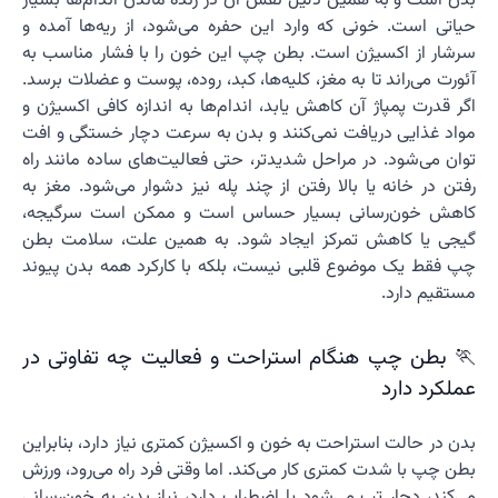
بدن است و به همین دلیل نقش آن در زنده ماندن اندام‌ها بسیار
حیاتی است. خونی که وارد این حفره می‌شود، از ریه‌ها آمده و
سرشار از اکسیژن است. بطن چپ این خون را با فشار مناسب به
آئورت می‌راند تا به مغز، کلیه‌ها، کبد، روده، پوست و عضلات برسد.
اگر قدرت پمپاژ آن کاهش یابد، اندام‌ها به اندازه کافی اکسیژن و
مواد غذایی دریافت نمی‌کنند و بدن به سرعت دچار خستگی و افت
توان می‌شود. در مراحل شدیدتر، حتی فعالیت‌های ساده مانند راه
رفتن در خانه یا بالا رفتن از چند پله نیز دشوار می‌شود. مغز به
کاهش خون‌رسانی بسیار حساس است و ممکن است سرگیجه،
گیجی یا کاهش تمرکز ایجاد شود. به همین علت، سلامت بطن
چپ فقط یک موضوع قلبی نیست، بلکه با کارکرد همه بدن پیوند
مستقیم دارد.
🏃 بطن چپ هنگام استراحت و فعالیت چه تفاوتی در
عملکرد دارد
بدن در حالت استراحت به خون و اکسیژن کمتری نیاز دارد، بنابراین
بطن چپ با شدت کمتری کار می‌کند. اما وقتی فرد راه می‌رود، ورزش
می‌کند، دچار تب می‌شود یا اضطراب دارد، نیاز بدن به خون‌رسانی