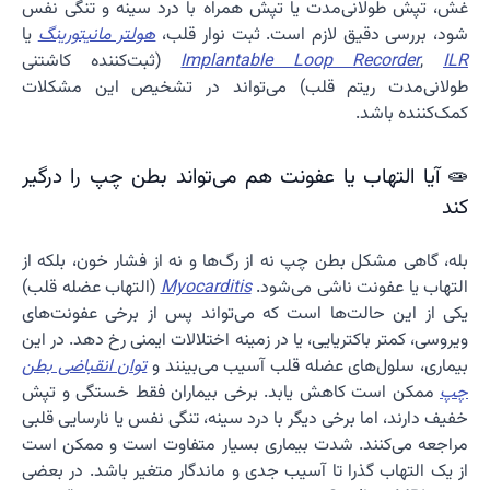
غش، تپش طولانی‌مدت یا تپش همراه با درد سینه و تنگی نفس
شود، بررسی دقیق لازم است. ثبت نوار قلب،
هولتر مانیتورینگ
یا
ILR
,
Implantable Loop Recorder
(ثبت‌کننده کاشتنی
طولانی‌مدت ریتم قلب) می‌تواند در تشخیص این مشکلات
کمک‌کننده باشد.
🧫 آیا التهاب یا عفونت هم می‌تواند بطن چپ را درگیر
کند
بله، گاهی مشکل بطن چپ نه از رگ‌ها و نه از فشار خون، بلکه از
التهاب یا عفونت ناشی می‌شود.
Myocarditis
(التهاب عضله قلب)
یکی از این حالت‌ها است که می‌تواند پس از برخی عفونت‌های
ویروسی، کمتر باکتریایی، یا در زمینه اختلالات ایمنی رخ دهد. در این
بیماری، سلول‌های عضله قلب آسیب می‌بینند و
توان انقباضی بطن
چپ
ممکن است کاهش یابد. برخی بیماران فقط خستگی و تپش
خفیف دارند، اما برخی دیگر با درد سینه، تنگی نفس یا نارسایی قلبی
مراجعه می‌کنند. شدت بیماری بسیار متفاوت است و ممکن است
از یک التهاب گذرا تا آسیب جدی و ماندگار متغیر باشد. در بعضی