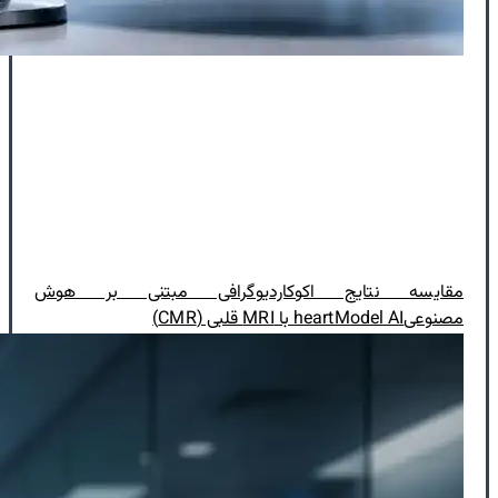
مقایسه نتایج اکوکاردیوگرافی مبتنی بر هوش
مصنوعیheartModel AI با MRI قلبی (CMR)