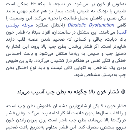
به‌خوبی از خون پر نمی‌شود. در نتیجه، با اینکه EF ممکن است
طبیعی یا نزدیک به طبیعی باشد، بیمار باز هم علائم مهمی مانند
تنگی نفس و کاهش تحمل فعالیت را تجربه می‌کند. این وضعیت را
گاهی
Diastolic Dysfunction
(اختلال عملکرد
مرحله پرشدن
قلب
) می‌نامند. این مشکل در سالمندان، افراد مبتلا به فشار خون
بالا، دیابت، چاقی و کسانی که ضخیم شدن عضله قلب دارند
شایع‌تر است. اگر فشار پرشدن بطن چپ بالا برود، این فشار به
دهلیز چپ و سپس به ریه‌ها منتقل می‌شود و باعث احساس
خفگی یا تنگی نفس در هنگام دراز کشیدن می‌گردد. بنابراین طبیعی
بودن یک شاخص به تنهایی کافی نیست و باید نوع اختلال بطن
چپ به‌درستی مشخص شود.
🩸 فشار خون بالا چگونه به بطن چپ آسیب می‌زند
فشار خون بالا یکی از شایع‌ترین دشمنان خاموش بطن چپ است،
زیرا اغلب سال‌ها بدون علامت آشکار ادامه پیدا می‌کند. وقتی فشار
در رگ‌ها بالا می‌ماند، بطن چپ ناچار است برای بیرون راندن خون
نیروی بیشتری مصرف کند. این فشار مداوم به‌تدریج باعث ضخیم