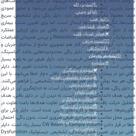
با واحد cm/s یا m/s نمایش داده می‌شود. در داپلر بافتی، سرعت‌های
💪استرین اکو
بسیار پایین‌تر (معمولاً <20 cm/s) اندازه‌گیری می‌شود و محور عمودی
👶اکو جنینی
طیف معمولاً مقیاس کوچک‌تری دارد. داپلر رنگی برای تشخیص سریع
📉نوار قلب
نشت‌ها، تنگی‌ها و شانت‌ها ایده‌آل است، اما برای تعیین شدت بیماری
⌚هولتر فشارخون
باید از داپلر طیفی استفاده شود. داپلر بافتی نیز برای ارزیابی عملکرد
💓هولتر ضربان قلب
دیاستولیک، تشخیص اختلالات Relaxation و بررسی همزمانی انقباضات
🚴‍♀️تست ورزش
کاربرد دارد. این سه روش در کنار هم تصویری جامع از ساختار، جریان و
💉آنژیوگرافی
عملکرد قلب ارائه می‌دهند. داپلر رنگی محدودیت‌هایی مانند آلیاسینگ،
🩺تشخیص‌ودرمان
حساسیت به زاویه و کاهش فریم‌ریت دارد. داپلر طیفی نیز به زاویه بسیار
💬مشاوره
حساس است و خطای زاویه می‌تواند سرعت را به‌شدت تغییر دهد. داپلر
🛡️مشاوره پیشگیری
بافتی نیز در بیماران با حرکت زیاد یا نویز بافتی دچار خطا می‌شود. با این
🍎مشاوره تخصصی تغذیه
حال، هر سه روش در کنار هم بهترین دقت تشخیصی را فراهم می‌کنند.
🩸بیماران دیابتی
در داپلر رنگی، هدف اصلی «دیدن» جریان است، نه اندازه‌گیری آن. در داپلر
♀️قلب بانوان
طیفی، هدف «اندازه‌گیری» جریان است، نه دیدن آن. در داپلر بافتی، هدف
🔎چکاپ و غربالگری
«تحلیل حرکت بافت» است، نه خون. این تفاوت هدف‌ها باعث تفاوت در
🚭مشاوره ترک سیگار
الگوریتم‌ها، حساسیت‌ها و کاربردهای بالینی شده است. داپلر رنگی برای
🎗️درمان سرطان سینه
تعیین محل مناسب نمونه‌برداری طیفی ضروری است. بدون رنگی، احتمال
👩‍⚕️مشاوره جراحی زنان
خطا در قرار دادن Sample Volume یا CW Beam بسیار زیاد است. داپلر
✨جراحی زیبایی
بافتی نیز برای تعیین فشار پرشدگی، تشخیص دیستولیک Dysfunction