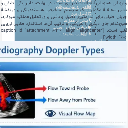
⏳پیش و پس از جراحی
و ارزیابی همزمانی انقباضات ضروری است. در نهایت، داپلر رنگی، طیفی و
🏥حین درمان سرطان
بافتی سه لایهٔ مکمل از یک سیستم تشخیصی هستند: رنگی برای نقشهٔ
⚖️کنترل وزن
جریان، طیفی برای اندازه‌گیری دقیق، و بافتی برای تحلیل عملکرد میوکارد.
🗓️پیش از عمل‌ها
هیچ‌کدام جای دیگری را نمی‌گیرد و ترکیب آن‌ها استاندارد طلایی ارزیابی
🧠جراحی مغز و اعصاب
قلب است. [caption id="attachment_10926" align="aligncenter"
👴🏻قلب سالمندان
width="606"]
💡تشخیص
👨‍⚕️ویزیت‌تخصصی
🫀ساختارقلب
🎚️دریچه‌ها
🧬بیماری‌های مادرزادی
⚡آریتمی‌های قلبی
💔نارسایی‌های قلبی
♨️گرفتگی عروق قلبی
💊درمان
🦵درمان واریس
🫁فشارخون ریوی
📋مدیریت درمان دارویی
🩸فشار خون