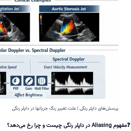
پرسش‌های داپلر رنگی | علت تغییر رنگ جریانها در داپلر رنگی
❓مفهوم Aliasing در داپلر رنگی چیست و چرا رخ می‌دهد؟