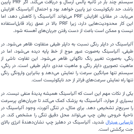
سیستم چند بار در ثانیه پالس ارسال و دریافت می‌کند. اگر PRF پایین
باشد، حد نایکوئیست نیز پایین خواهد بود و احتمال آلیاسینگ افزایش
می‌یابد. در مقابل، افزایش PRF می‌تواند آلیاسینگ را کاهش دهد، اما
این کار محدودیت‌هایی دارد، زیرا PRF بالا در عمق زیاد قابل‌استفاده
نیست و ممکن است باعث از دست رفتن جریان‌های آهسته شود.
آلیاسینگ در داپلر رنگی نسبت به داپلر طیفی متفاوت ظاهر می‌شود. در
طیفی، آلیاسینگ به‌صورت عبور موج از خط پایه دیده می‌شود، اما در
رنگی، به‌صورت تغییر رنگ ناگهانی ظاهر می‌شود. این تفاوت ناشی از
ماهیت تصویری داپلر رنگی و ماهیت عددی داپلر طیفی است. در رنگی،
سیستم تنها میانگین سرعت را نمایش می‌دهد و بنابراین وارونگی رنگی
تنها راه نمایش سرعت‌های فراتر از حد نایکوئیست است.
یکی از نکات مهم این است که آلیاسینگ همیشه پدیدهٔ منفی نیست. در
بسیاری از موارد، آلیاسینگ به پزشک کمک می‌کند تا جریان‌های پرسرعت
را سریع‌تر تشخیص دهد. برای مثال، در تنگی آئورت، وجود آلیاسینگ در
ناحیهٔ خروجی بطن چپ می‌تواند محل دقیق تنگی را مشخص کند. در
نارسایی میترال
شدید، آلیاسینگ در دهلیز چپ نشان‌دهندهٔ انرژی بالای
جت برگشتی است.