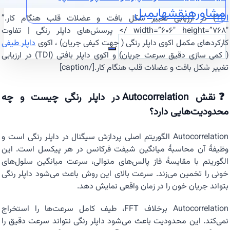
مشاوره
نقشه
ایمیل
TDI
) در ارزیابی تغییر شکل بافت و عضلات قلب هنگام کار.”
width=”606″ height=”768″ /> پرسش‌های داپلر رنگی | تفاوت
کارکردهای مکمل اکوی داپلر رنگی ( جهت کیفی جریان) ، اکوی
داپلر طیفی
( کمی سازی دقیق سرعت جریان) و اکوی داپلر بافتی (TDI) در ارزیابی
تغییر شکل بافت و عضلات قلب هنگام کار.[/caption]
❓نقش Autocorrelation در داپلر رنگی چیست و چه
محدودیت‌هایی دارد؟
Autocorrelation الگوریتم اصلی پردازش سیگنال در داپلر رنگی است و
وظیفهٔ آن محاسبهٔ میانگین شیفت فرکانس در هر پیکسل است. این
الگوریتم با مقایسهٔ فاز پالس‌های متوالی، سرعت میانگین سلول‌های
خونی را تخمین می‌زند. سرعت بالای این روش باعث می‌شود داپلر رنگی
بتواند جریان خون را در زمان واقعی نمایش دهد.
Autocorrelation برخلاف FFT، طیف کامل سرعت‌ها را استخراج
نمی‌کند. این محدودیت باعث می‌شود داپلر رنگی نتواند سرعت دقیق را