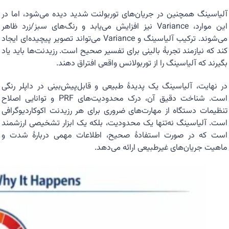
آلیاسینگ همچنین در جریان‌های توربولنت شدید دیده می‌شود، اما در
این موارد، Variance نیز افزایش می‌یابد و رنگ‌های سبز/زرد ظاهر
می‌شوند. ترکیب آلیاسینگ و Variance می‌تواند تصویر پیچیده‌ای ایجاد
کند که نیازمند تجربهٔ بالینی برای تفسیر صحیح است. رزیدنت‌ها باید یاد
بگیرند که آلیاسینگ را از توربولانس واقعی افتراق دهند.
در نهایت، آلیاسینگ یک پدیدهٔ طبیعی و قابل‌پیش‌بینی در داپلر رنگی
است. شناخت دقیق آن، درک محدودیت‌های PRF و توانایی اصلاح
تنظیمات دستگاه از مهارت‌های ضروری برای هر رزیدنت اکوکاردیوگرافی
است. آلیاسینگ نه‌تنها یک محدودیت، بلکه یک ابزار تشخیصی ارزشمند
است که در صورت استفادهٔ صحیح، اطلاعات مهمی دربارهٔ شدت و
ماهیت جریان‌های غیرطبیعی ارائه می‌دهد.