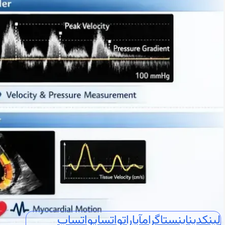
🔥درد قفسه سینه
🦠رماتیسم قلبی
💓تپش قلب
🍔چربی خون
😵سنکوپ
عارضه‌یابی
📝بلاگ
⏰نوبت‌دهی آنلاین
👩🏻‍⚕️درباره ما
🩺دکتر محبوبه شیخ
🏥درباره کلینیک
📕زندگینامه
🪪مدارک و مجوزهای حرفه‌ای
📃سوابق علمی و اجرایی
🥇افتخارات و تقدیرنامه‌ها
🌍English
📞تماس با ما
لینکدین
اینستاگرام
آپارات
واتساپ
واتساپ