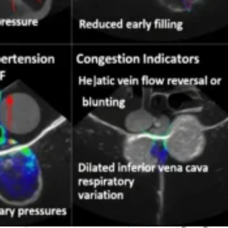
🧪کانتراست اکو
🍴اکو از مری
📊اکو داپلر طیفی
💗اکو داپلر رنگی
🫀اکو داپلر بافتی TDI
💪استرین اکو
👶اکو جنینی
📉نوار قلب
⌚هولتر فشارخون
💓هولتر ضربان قلب
🚴‍♀️تست ورزش
💉آنژیوگرافی
🩺تشخیص‌ودرمان
💬مشاوره
🛡️مشاوره پیشگیری
🍎مشاوره تخصصی تغذیه
🩸بیماران دیابتی
♀️قلب بانوان
🔎چکاپ و غربالگری
🚭مشاوره ترک سیگار
🎗️درمان سرطان سینه