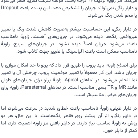
می‌کند. اگر زاویه نزدیک ۹۰ درجه باشد، مؤلفهٔ سرعت تقریباً صفر می‌شود
و داپلر رنگی نمی‌تواند جریان را تشخیص دهد. این پدیده باعث Dropout
یا محو شدن رنگ می‌شود.
در داپلر رنگی، این حساسیت بیشتر به‌صورت کاهش شدت رنگ یا تغییر
غیرواقعی رنگ‌ها دیده می‌شود. در جریان‌های آهسته، زاویهٔ نامناسب
باعث می‌شود جریان اصلاً دیده نشود. در جریان‌های سریع، زاویهٔ
نامناسب ممکن است باعث آلیاسینگ یا تغییر جهت کاذب شود.
برای اصلاح زاویه، باید پروب را طوری قرار داد که پرتو تا حد امکان موازی با
جریان باشد. این کار معمولاً با تغییر موقعیت پروب، چرخش آن یا تغییر
نما انجام می‌شود. در نماهای Apical، زاویهٔ پرتو برای جریان‌های طولی
مانند MR و TR بسیار مناسب است. در نماهای Parasternal، زاویه برای
جریان‌های عرضی مناسب‌تر است.
در داپلر طیفی، زاویهٔ نامناسب باعث خطای شدید در سرعت می‌شود، اما
در داپلر رنگی، اثر آن بیشتر روی ظاهر رنگ‌هاست. با این حال، هر دو
روش به زاویهٔ مناسب نیاز دارند. در داپلر بافتی نیز زاویه اهمیت دارد، اما
کمتر از داپلر خون.