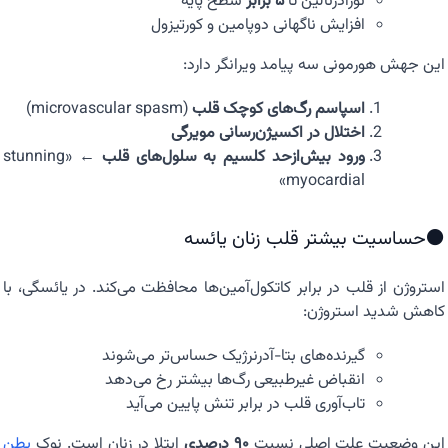
نورآدرنالین تا
۵ برابر
سطح پایه
افزایش ناگهانی دوپامین و کورتیزول
این جهش هورمونی سه پیامد ویرانگر دارد:
اسپاسم رگ‌های کوچک قلب
(microvascular spasm)
اختلال در اکسیژن‌رسانی مویرگی
ورود بیش‌ازحد کلسیم به سلول‌های قلب
← «stunning
myocardial»
⚫حساسیت بیشتر قلب زنان یائسه
استروژن از قلب در برابر کاتکول‌آمین‌ها محافظت می‌کند. در یائسگی، با
کاهش شدید استروژن:
گیرنده‌های بتا-آدرنرژیک حساس‌تر می‌شوند
انقباض غیرطبیعی رگ‌ها بیشتر رخ می‌دهد
تاب‌آوری قلب در برابر تنش پایین می‌آید
این وضعیت علت اصلی نسبت
۹۰ درصدی
ابتلا در زنان است. نوک
بطن