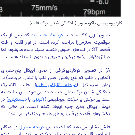
کاردیومیوپاتی تاکوتسوبو (بادکنکی شدن نوک قلب)
تصویر: زنی ۶۲ ساله با
درد قفسه سینه
که پس از یک
موقعیت استرس‌زا مراجعه کرده است. در نوار قلب او افت
قطعه ST در لیدهای جلویی قفسه سینه دیده می‌شود، اما
در آنژیوگرافی رگ‌های کرونر طبیعی و بدون انسداد هستند.
A) در تصویر اکوکاردیوگرافی از نمای اپیکال پنج‌حفره‌ای
(نمایی از قلب که پنج بخش اصلی قلب را نشان می‌دهد) در
زمان سیستول (
مرحله انقباض قلب
)، حالت کلاسیک
بادکنکی شدن نوک بطن چپ دیده می‌شود. این حالت به
علت بی‌حرکتی یا حرکت غیرطبیعی (
آکینزی
یا
دیسکینزی
) در
نیمهٔ اپیکال بطن چپ ایجاد شده است، در حالی که
بخش‌های قاعده‌ای قلب به طور طبیعی منقبض می‌شوند.
فلش نشان می‌دهد که لت قدامی
دریچه میترال
در هنگام
انقباض قلب به سمت جلو حرکت می‌کند. این پدیده