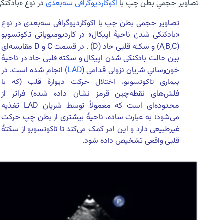
تصاویر حجمیِ بطن چپ با
اکوکاردیوگرافی سه‌بعدی
در نوع «بادکنکی شدن ن
تصاویر حجمیِ بطن چپ با اکوکاردیوگرافی سه‌بعدی در نوع
«بادکنکی شدن ناحیهٔ اپیکال» در کاردیومیوپاتی تاکوتسوبو
(A,B,C) و سکته قلبی حاد (D) . در قسمت C و D مقایسه‌ای
بین حالت بادکنکی شدن اپیکال و سکته قلبی حاد در ناحیهٔ
خون‌رسانیِ شریان نزولی قدامی (
LAD
) انجام شده است. در
بیماری تاکوتسوبو، اختلال حرکت دیوارهٔ قلب (که با
فلش‌های نقطه‌چین قرمز نشان داده شده) فراتر از
محدوده‌ای است که معمولاً توسط شریان LAD تغذیه
می‌شود؛ به عبارت ساده، ناحیهٔ بیشتری از بطن چپ حرکت
غیرطبیعی دارد و این امر کمک می‌کند تا تاکوتسوبو از سکتهٔ
قلبی واقعی تشخیص داده شود.