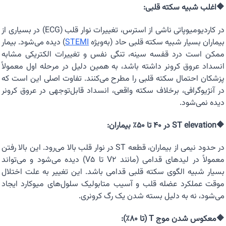
🔶اغلب شبیه سکته قلبی:
در کاردیومیوپاتی ناشی از استرس، تغییرات نوار قلب (ECG) در بسیاری از
بیماران بسیار شبیه سکته قلبی حاد (به‌ویژه
STEMI
) دیده می‌شود. بیمار
ممکن است درد قفسه سینه، تنگی نفس و تغییرات الکتریکی مشابه
انسداد عروق کرونر داشته باشد، به همین دلیل در مرحله اول معمولاً
پزشکان احتمال سکته قلبی را مطرح می‌کنند. تفاوت اصلی این است که
در آنژیوگرافی، برخلاف سکته واقعی، انسداد قابل‌توجهی در عروق کرونر
دیده نمی‌شود.
🔶ST elevation در ۴۰ تا ۵۰٪ بیماران:
در حدود نیمی از بیماران، قطعه ST در نوار قلب بالا می‌رود. این بالا رفتن
معمولاً در لیدهای قدامی (مانند V2 تا V5) دیده می‌شود و می‌تواند
بسیار شبیه الگوی سکته قلبی قدامی باشد. این تغییر به علت اختلال
موقت عملکرد عضله قلب و آسیب متابولیک سلول‌های میوکارد ایجاد
می‌شود، نه به دلیل بسته شدن یک رگ کرونری.
🔶معکوس شدن موج T (تا ۸۰٪):