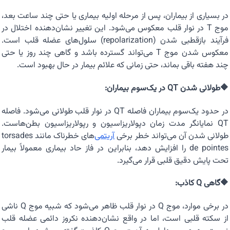
در بسیاری از بیماران، پس از مرحله اولیه بیماری یا حتی چند ساعت بعد،
موج T در نوار قلب معکوس می‌شود. این تغییر نشان‌دهنده اختلال در
فرآیند بازقطبی شدن (repolarization) سلول‌های عضله قلب است.
معکوس شدن موج T می‌تواند گسترده باشد و گاهی چند روز یا حتی
چند هفته باقی بماند، حتی زمانی که علائم بیمار در حال بهبود است.
🔶طولانی شدن QT در یک‌سوم بیماران:
در حدود یک‌سوم بیماران فاصله QT در نوار قلب طولانی می‌شود. فاصله
QT نمایانگر مدت زمان دپولاریزاسیون و رپولاریزاسیون بطن‌هاست.
طولانی شدن آن می‌تواند خطر برخی
آریتمی
‌های خطرناک مانند torsades
de pointes را افزایش دهد، بنابراین در فاز حاد بیماری معمولاً بیمار
تحت پایش دقیق قلبی قرار می‌گیرد.
🔶گاهی Q کاذب:
در برخی موارد، موج Q در نوار قلب ظاهر می‌شود که شبیه موج Q ناشی
از سکته قلبی است، اما در واقع نشان‌دهنده نکروز دائمی عضله قلب