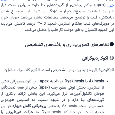
چپ
(apex) تراکم بیشتری از گیرنده‌های بتا دارد؛ بنابراین تحت «بار
هورمونی» شدید، سریع‌تر دچار مات‌زدگی می‌شود. این موضوع شکل
«بادکنکی» قلب را توضیح می‌دهد. مطالعات نشان می‌دهد جریان خون
در مویرگ‌های قلب هنگام استرس شدید تا
۳۰ درصد
کاهش می‌یابد؛
این کمبود اکسیژن به‌طور موقت کار قلب را مختل می‌کند.
⚫تظاهرهای تصویربرداری و یافته‌های تشخیصی
🟡 اکوکاردیوگرافی
اکوکاردیوگرافی مهم‌ترین روش تشخیصی است. الگوی کلاسیک شامل:
Akinesis یا Dyskinesis در ناحیه apex :
در کاردیومیوپاتی ناشی
از استرس، بخش نوکی بطن چپ (apex) بیش از همه تحت‌تأثیر
طوفان کاتکول‌آمین‌ها قرار می‌گیرد. این بخش تراکم بالاتری از
گیرنده‌های بتا دارد و در نتیجه نسبت به استرس هورمونی
حساس‌تر است. Akinesis به معنی
بی‌حرکتی کامل دیواره
در این
ناحیه است، در حالی‌که Dyskinesis به
حرکت غیرطبیعی یا