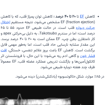
کاهش
EF
تا
۲۰ تا ۴۰ درصد :
کاهش توان پمپاژ قلب، که با کاهش
EF (fraction ejection) مشخص می‌شود، نتیجه مستقیم
اختلال
حرکت دیواره
قلب است. در حالت طبیعی EF حدود ۵۵ تا ۶۵
درصد است؛ اما در سندرم Takotsubo، به دلیل بی‌حرکتی apex و
کار نامتقارن بطن چپ، EF ممکن است به ۲۰ تا ۴۰ درصد برسد.
این مقدار مشابه نارسایی حاد قلب است، اما به‌طور مهمی قابل
برگشت است. کاهش EF باعث بروز علائم تنفسی، خستگی،
افت
فشار خون
و گاهی ادم ریه می‌شود؛ با این حال، با فرونشستن اثر
کاتکول‌آمین‌ها و بازگشت تدریجی عملکرد عضله قلب، EF معمولاً
ظرف چند هفته دوباره طبیعی می‌شود.
در ۸۵٪ موارد، شکل «تاکوتسوبو» (بادکنکی‌شدن) دیده می‌شود.