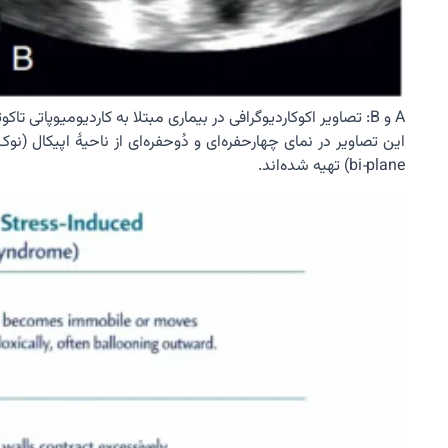
A و B: تصاویر اکوکاردیوگرافی در بیماری مبتلا به کاردیومیوپاتی تاکوتسوبو.
bi‑plane) تهیه شده‌اند.