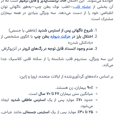
خوانده می‌شوند. این اختلال
حاد، برگشت‌پذیر و قابل ترمیم
است که در
آن بخشی از
عضله قلب
—اغلب نوک بطن چپ—به‌طور ناگهانی توان
انقباضی خود را از دست می‌دهد. سه ویژگی بنیادی در همه بیماران
مشترک است:
شروع ناگهانی پس از استرس شدید
(عاطفی یا جسمی)
اختلال بارز در
حرکت دیواره
بطن چپ
با الگوی مشخصی از
«بادکنکی شدن»
عدم وجود انسداد قابل توجه در رگ‌های کرونر
در آنژیوگرافی
این سه ویژگی، سندروم قلب شکسته را از سکته قلبی کلاسیک جدا
می‌کند.
بر اساس داده‌های گردآوری‌شده از ایالات متحده، اروپا و ژاپن:
۹۰٪
بیماران، زن هستند.
میانگین سنی بیماران
۶۷ تا ۷۰ سال
است.
حدود
۷۰٪
موارد پس از یک
استرس عاطفی شدید
ایجاد
می‌شود.
۲۵ تا ۳۰٪
موارد پس از یک
استرس جسمانی
مانند جراحی،