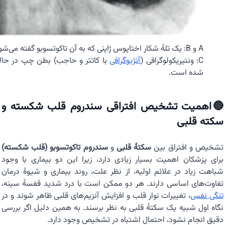
A و B: یک تلهٔ شکار اختاپوس ژاپنی که به آن تاکوتسوبو گفته می‌شود (تاکو = اختاپوس، تسوبو = گلدان/ظرف).
C: ونتیریکولوگرافی (
آنژیوگرافی
با کاتتر و حاجب) بطن چپ در حالت
شده است.
🔵اهمیت تشخیص افتراقی سندروم قلب شکسته و
سکته قلبی
تشخیص و افتراق بین
سکتهٔ قلبی
و
سندروم تاکوتسوبو (قلب شکسته)
برای پزشکان اهمیت بسیار زیادی دارد، زیرا این دو بیماری با وجود
شباهت زیاد در علائم اولیه، از نظر علت، روند بیماری و شیوهٔ درمان
تفاوت‌های اساسی دارند. هر دو ممکن است با درد شدید قفسهٔ سینه،
تنگی نفس
، تغییرات نوار قلب و افزایش آنزیم‌های قلبی ظاهر شوند و در
نگاه اول شبیه یک سکتهٔ قلبی به نظر برسند. به همین دلیل اگر بررسی
دقیق انجام نشود، احتمال اشتباه در تشخیص وجود دارد.