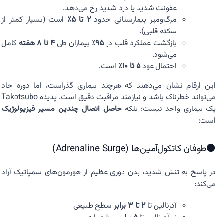
عفونت شدید یا درد شدید رخ می‌دهد.
مرگ‌ومیر بیمارستانی حدود
۲ تا ۵٪
است (بسیار کمتر از
سکته قلبی).
بازگشت عملکرد قلب در
۹۵٪
بیماران طی
۴ تا ۸ هفته
کامل
می‌شود.
احتمال عود
۵ تا ۱۰٪
است.
این ارقام نشان می‌دهند که هرچند بیماری گذراست، اما دوره حاد
می‌تواند خطرناک باشد و نیازمند مراقبت دقیق است. پدیده Takotsubo
یک بیماری واحد نیست؛ بلکه
حاصل اتصال چندین مسیر فیزیولوژیک
است:
⚫طوفان کاتکول‌آمین‌ها (Adrenaline Surge)
در پاسخ به تنش شدید، بدن دوزی عظیم از هورمون‌های سمپاتیک آزاد
می‌کند:
آدرنالین تا
۲ تا ۳ برابر
سطح طبیعی