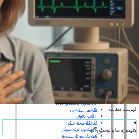
🧪کانتراست اکو
🍴اکو از مری
📊اکو داپلر طیفی
💗اکو داپلر رنگی
🫀اکو داپلر بافتی TDI
💪استرین اکو
👶اکو جنینی
📉نوار قلب
⌚هولتر فشارخون
💓هولتر ضربان قلب
🚴‍♀️تست ورزش
💉آنژیوگرافی
🩺تشخیص‌ودرمان
💬مشاوره
🛡️مشاوره پیشگیری
🍎مشاوره تخصصی تغذیه
فهرست مطالب
🩸بیماران دیابتی
♀️قلب بانوان
🔎چکاپ و غربالگری
🚭مشاوره ترک سیگار
کلیدواژه ها و توضیح آنها
🎗️درمان سرطان سینه