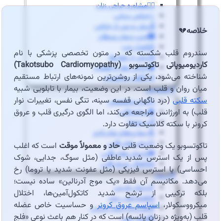
👩‍⚕️مشاوره جراحی زنان
✨جراحی زیبایی
⏳پیش و پس از جراحی
خلاصه
💔
🏥حین درمان سرطان
⚖️کنترل وزن
سندروم قلب شکسته که در متون تخصصی پزشکی با نام
🗓️پیش از عمل‌ها
کاردیومیوپاتی
تاکوتسوبو
(Takotsubo Cardiomyopathy)
🧠جراحی مغز و اعصاب
شناخته می‌شود، یکی از روشن‌ترین نمونه‌های ارتباط مستقیم
👴🏻قلب سالمندان
میان روان و قلب است. در این وضعیت، بیمار با تابلویی شبیه
💡تشخیص
سکته قلبی
(درد ناگهانی قفسه سینه، تنگی نفس، تغییرات نوار
👨‍⚕️ویزیت‌تخصصی
قلب) به اورژانس مراجعه می‌کند، اما الگوی درگیری قلب و عروق
🫀ساختارقلب
🎚️دریچه‌ها
کرونر با سکته کلاسیک تفاوت دارد.
🧬بیماری‌های مادرزادی
⚡آریتمی‌های قلبی
تاکوتسوبو یک وضعیت قلبی
حاد و معمولاً موقت
است که اغلب
💔نارسایی‌های قلبی
پس از یک استرس شدید عاطفی (مثل سوگ، جدایی، شوک
♨️گرفتگی عروق قلبی
احساسی) یا استرس فیزیکی (مثل عفونت شدید یا تروما) رخ
💊درمان
می‌دهد. مکانیسم آن فقط «یک موج آدرنالین» ساده نیست؛
🦵درمان واریس
بلکه ترکیبی از ترشح شدید کاتکول‌آمین‌ها، اختلال
🫁فشارخون ریوی
میکرووسکولار،
اسپاسم عروق کرونر
و حساسیت خاص عضله
📋مدیریت درمان دارویی
قلب (به‌ویژه در زنان یائسه) است که در کنار هم باعث نوعی «فلج
🩸فشار خون