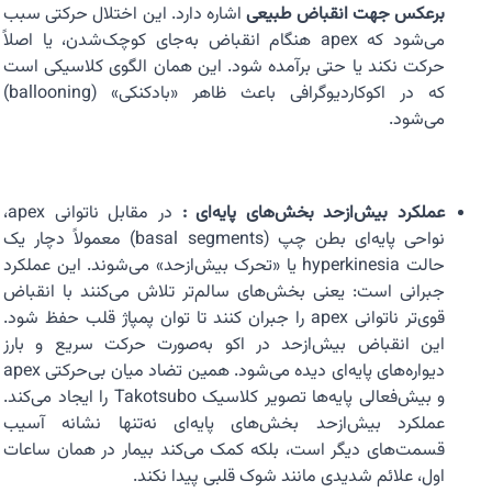
برعکس جهت انقباض طبیعی
اشاره دارد. این اختلال حرکتی سبب
می‌شود که apex هنگام انقباض به‌جای کوچک‌شدن، یا اصلاً
حرکت نکند یا حتی برآمده شود. این همان الگو‌ی کلاسیکی است
که در اکوکاردیوگرافی باعث ظاهر «بادکنکی» (ballooning)
می‌شود.
عملکرد بیش‌ازحد بخش‌های پایه‌ای :
در مقابل ناتوانی apex،
نواحی پایه‌ای بطن چپ (basal segments) معمولاً دچار یک
حالت hyperkinesia یا «تحرک بیش‌ازحد» می‌شوند. این عملکرد
جبرانی است: یعنی بخش‌های سالم‌تر تلاش می‌کنند با انقباض
قوی‌تر ناتوانی apex را جبران کنند تا توان پمپاژ قلب حفظ شود.
این انقباض بیش‌ازحد در اکو به‌صورت حرکت سریع و بارز
دیواره‌های پایه‌ای دیده می‌شود. همین تضاد میان بی‌حرکتی apex
و بیش‌فعالی پایه‌ها تصویر کلاسیک Takotsubo را ایجاد می‌کند.
عملکرد بیش‌ازحد بخش‌های پایه‌ای نه‌تنها نشانه آسیب
قسمت‌های دیگر است، بلکه کمک می‌کند بیمار در همان ساعات
اول، علائم شدیدی مانند شوک قلبی پیدا نکند.