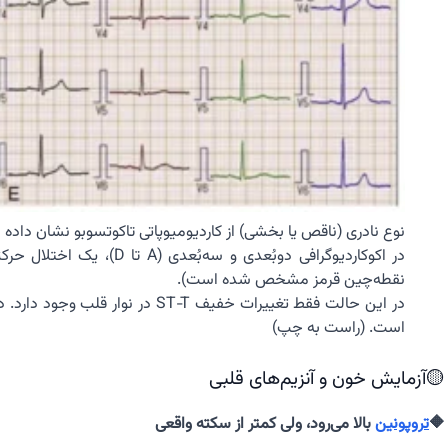
نوع نادری (ناقص یا بخشی) از کاردیومیوپاتی تاکوتسوبو نشان داد
در اکوکاردیوگرافی دو‌بُعد
نقطه‌چین قرمز مشخص شده است).
است. (راست به چپ)
🟡آزمایش خون و آنزیم‌های قلبی
🔶
تروپونین
بالا می‌رود، ولی کمتر از سکته واقعی