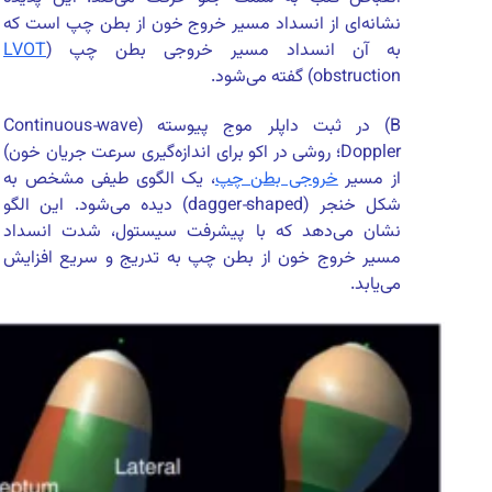
نشانه‌ای از انسداد مسیر خروج خون از بطن چپ است که
به آن انسداد مسیر خروجی بطن چپ (
LVOT
obstruction) گفته می‌شود.
B) در ثبت داپلر موج پیوسته (Continuous‑wave
Doppler؛ روشی در اکو برای اندازه‌گیری سرعت جریان خون)
از مسیر
خروجی بطن چپ
، یک الگوی طیفی مشخص به
شکل خنجر (dagger‑shaped) دیده می‌شود. این الگو
نشان می‌دهد که با پیشرفت سیستول، شدت انسداد
مسیر خروج خون از بطن چپ به تدریج و سریع افزایش
می‌یابد.