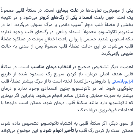
یکی از مهم‌ترین تفاوت‌ها در
علت بیماری
است. در سکتهٔ قلبی معمولاً
یک لخته خون باعث
انسداد یکی از رگ‌های کرونر
می‌شود و در نتیجه
بخشی از عضلهٔ قلب دچار آسیب دائمی یا مرگ سلولی می‌گردد. اما در
سندروم تاکوتسوبو معمولاً انسداد واقعی در رگ‌های قلب وجود ندارد؛
بلکه استرس شدید جسمی یا روانی باعث اختلال موقت در عملکرد عضلهٔ
قلب می‌شود. در این حالت عضلهٔ قلب معمولاً پس از مدتی به حالت
طبیعی بازمی‌گردد.
اهمیت دیگر تشخیص صحیح در
انتخاب درمان مناسب
است. در سکتهٔ
قلبی هدف اصلی درمان، باز کردن سریع رگ مسدود شده از طریق
آنژیوپلاستی
یا داروهای حل‌کنندهٔ لخته است تا از مرگ بیشتر عضلهٔ قلب
جلوگیری شود. اما در تاکوتسوبو چنین انسدادی وجود ندارد و درمان
بیشتر به صورت حمایتی و کنترل علائم انجام می‌شود. بنابراین اگر بیماری
که تاکوتسوبو دارد مانند سکتهٔ قلبی درمان شود، ممکن است داروها یا
اقدامات غیرضروری دریافت کند.
از سوی دیگر، اگر سکتهٔ قلبی به اشتباه تاکوتسوبو تشخیص داده شود،
ممکن است باز کردن رگ قلب
با تأخیر انجام شود
و این موضوع می‌تواند