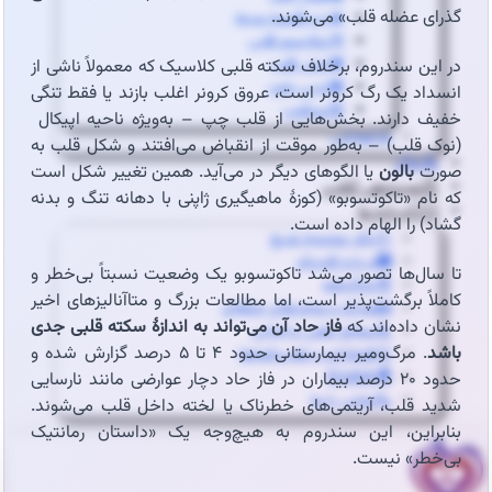
گذرای عضله قلب» می‌شوند.
🔥درد قفسه سینه
🦠رماتیسم قلبی
💓تپش قلب
در این سندروم، برخلاف سکته قلبی کلاسیک که معمولاً ناشی از
🍔چربی خون
انسداد یک رگ کرونر است، عروق کرونر اغلب بازند یا فقط تنگی
😵سنکوپ
خفیف دارند. بخش‌هایی از قلب چپ – به‌ویژه ناحیه اپیکال
عارضه‌یابی
(نوک قلب) – به‌طور موقت از انقباض می‌افتند و شکل قلب به
📝بلاگ
صورت
بالون
یا الگوهای دیگر در می‌آید. همین تغییر شکل است
⏰نوبت‌دهی آنلاین
که نام «تاکوتسوبو» (کوزهٔ ماهیگیری ژاپنی با دهانه تنگ و بدنه
👩🏻‍⚕️درباره ما
گشاد) را الهام داده است.
🩺دکتر محبوبه شیخ
🏥درباره کلینیک
تا سال‌ها تصور می‌شد تاکوتسوبو یک وضعیت نسبتاً بی‌خطر و
📕زندگینامه
کاملاً برگشت‌پذیر است، اما مطالعات بزرگ و متاآنالیزهای اخیر
🪪مدارک و مجوزهای حرفه‌ای
نشان داده‌اند که
فاز حاد آن می‌تواند به اندازهٔ سکته قلبی جدی
📃سوابق علمی و اجرایی
باشد
. مرگ‌ومیر بیمارستانی حدود ۴ تا ۵ درصد گزارش شده و
🥇افتخارات و تقدیرنامه‌ها
🌍English
حدود ۲۰ درصد بیماران در فاز حاد دچار عوارضی مانند نارسایی
📞تماس با ما
شدید قلب، آریتمی‌های خطرناک یا لخته داخل قلب می‌شوند.
بنابراین، این سندروم به هیچ‌وجه یک «داستان رمانتیک
بی‌خطر» نیست.