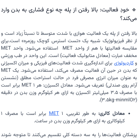
🔹 خودِ فعالیت: بالا رفتن از پله چه نوع فشاری به بدن وارد
می‌کند؟
بالا رفتن از پله یک فعالیت هوازی با شدت متوسط تا نسبتاً زیاد است و
از نظر فیزیولوژیک شبیه یک «تست استرس کوچک روزمره» است.برای
مقایسه فعالیتها با هم از واحد MET استفاده می‌شود. واحد MET
مخفف عبارت (معادل متابولیک فعالیت) است. این واحد در طب ورزشی
و
کاردیولوژی
برای اندازه‌گیری شدت فعالیت‌های فیزیکی و میزان اکسیژنی
که بدن در حین آن فعالیت مصرف می‌کند، استفاده می‌شود. یک MET
به عنوان میزان انرژی مصرفی فرد در حالت استراحت مطلق (نشستن
آرام روی صندلی) تعریف می‌شود. معادل اکسیژن: هر ۱ MET برابر است
با مصرف ۳.۵ میلی‌لیتر اکسیژن به ازای هر کیلوگرم وزن بدن در دقیقه
).
۳.۵
k
g
⋅
min
m
l
O
۲
(
معادل کالری:
به طور تقریبی، ۱
MET
برابر است با مصرف ۱
کیلوکالری به ازای هر کیلوگرم وزن بدن در ساعت.
پزشکان فعالیت‌ها را به سه دسته کلی تقسیم می‌کنند تا متوجه شوند