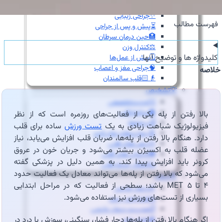
👩‍⚕️مشاوره جراحی زنان
✨جراحی زیبایی
فهرست مطالب
⏳پیش و پس از جراحی
🏥حین درمان سرطان
⚖️کنترل وزن
کلیدواژه ها و توضیح آنها
🗓️پیش از عمل‌ها
🧠جراحی مغز و اعصاب
خلاصه
👴🏻قلب سالمندان
💡تشخیص
👨‍⚕️ویزیت‌تخصصی
🫀ساختارقلب
بالا رفتن از پله یکی از فعالیت‌های روزمره است که از نظر
🎚️دریچه‌ها
فیزیولوژیک شباهت زیادی به یک
تست ورزش
ساده برای قلب
🧬بیماری‌های مادرزادی
دارد. هنگام بالا رفتن از پله‌ها، ضربان قلب افزایش می‌یابد، نیاز
⚡آریتمی‌های قلبی
عضله قلب به اکسیژن بیشتر می‌شود و جریان خون در عروق
💔نارسایی‌های قلبی
کرونر باید افزایش پیدا کند. به همین دلیل در پزشکی گفته
♨️گرفتگی عروق قلبی
می‌شود که بالا رفتن از پله‌ها می‌تواند معادل یک فعالیت حدود
💊درمان
۴ تا ۵ MET باشد؛ سطحی از فعالیت که در مراحل ابتدایی
🦵درمان واریس
بسیاری از تست‌های ورزش نیز استفاده می‌شود.
🫁فشارخون ریوی
📋مدیریت درمان دارویی
اگر هنگام بالا رفتن از پله‌ها دچار فشار، سنگینی، سوزش یا درد در
🩸فشار خون