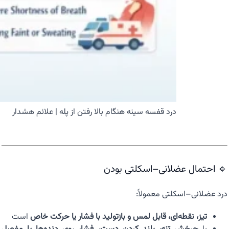
درد قفسه سینه هنگام بالا رفتن از پله | علائم هشدار
🔹 احتمال عضلانی–اسکلتی بودن
درد عضلانی–اسکلتی معمولاً:
تیز، نقطه‌ای، قابل لمس و بازتولید با فشار یا حرکت خاص
است