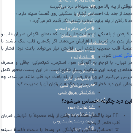
⏳پیش و پس از جراحی
«وقتی از پله بالا می‌روم، سینه‌ام درد می‌گیرد.»
🏥حین درمان سرطان
«بعد از چند پله احساس فشار یا سنگینی روی قفسهٔ سینه دارم.»
⚖️کنترل وزن
«بالا رفتن از پله برایم سخت شده، انگار قلبم کم می‌آورد.»
🗓️پیش از عمل‌ها
🧠جراحی مغز و اعصاب
بالا رفتن از پله یکی از فعالیت‌هایی است که به‌طور ناگهانی ضربان قلب و
👴🏻قلب سالمندان
نیاز بدن به اکسیژن را افزایش می‌دهد. اگر رگ‌های قلب تنگ باشند یا
💡تشخیص
عضلهٔ قلب ضعیف باشد، این افزایش نیاز می‌تواند باعث درد، فشار یا
👨‍⚕️ویزیت‌تخصصی
تنگی نفس
شود.
🫀ساختارقلب
در تهران، با توجه به آلودگی هوا، استرس، کم‌تحرکی، چاقی و مصرف
🎚️دریچه‌ها
غذاهای چرب، این شکایت بسیار شایع است. در این پست، به‌طور کامل
🧬بیماری‌های مادرزادی
بررسی می‌کنیم که چرا بالا رفتن از پله باعث درد قلبی‌مانند می‌شود، چه
⚡آریتمی‌های قلبی
زمانی این درد خطرناک است، و چگونه می‌توان آن را مدیریت کرد.
💔نارسایی‌های قلبی
♨️گرفتگی عروق قلبی
💊درمان
این درد چگونه احساس می‌شود؟
🦵درمان واریس
🫁فشارخون ریوی
🧗‍♂️
درد یا فشار هنگام بالا رفتن از پله:
معمولاً با افزایش ضربان
📋مدیریت درمان دارویی
قلب ظاهر می‌شود.
🩸فشار خون
💢
احساس سنگینی یا گرفتگی در وسط یا سمت قفسهٔ سینه: