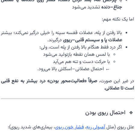
با
چرخش تنه، بلند کردن دست، فشار روی دنده‌ها یا مفصل
جناغ–دنده
تشدید می‌شود
اما یک نکته مهم:
بالا رفتن از پله، عضلات قفسه سینه را خیلی درگیر نمی‌کند؛ بیشتر
عضلات پا و سیستم قلبی–ریوی
درگیرند.
اگر درد فقط هنگام بالا رفتن از پله است، ولی:
با لمس همان نقطه بازتولید می‌شود
با حرکت دست و تنه هم می‌آید
← احتمال عضلانی–اسکلتی بالا می‌رود.
در غیر این صورت،
صرفاً «فعالیت‌محور بودن» درد بیشتر به نفع قلبی
است تا عضلانی.
🔹 احتمال ریوی بودن
علل ریوی (مثل
آمبولی ریه
،
فشار خون ریوی
، بیماری‌های شدید ریوی):