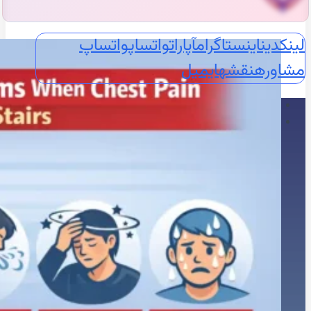
لینکدین
اینستاگرام
آپارات
واتساپ
واتساپ
مشاوره
نقشه
ایمیل
🏠خانه
🖥️خدمات تخصصی
🫀اکوکاردیوگرافی
📈اکو M-Mode
📸اکو دو بعدی
🌐اکو سه بعدی
📽️اکو چهاربعدی
🏃‍♀️استرس اکو
🧪کانتراست اکو
🍴اکو از مری
📊اکو داپلر طیفی
💗اکو داپلر رنگی
🫀اکو داپلر بافتی TDI