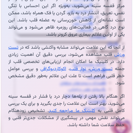
🔥درد قفسه سینه
مرکز قفسه سینه می‌شوید، به‌ویژه اگر این احساس با تنگی
🦠رماتیسم قلبی
نفس، تعریق، انتشار درد به بازو، گردن یا فک همراه باشد، ممکن
💓تپش قلب
است نشانه‌ای از کاهش خون‌رسانی به عضله قلب باشد. این
🍔چربی خون
نوع درد گاهی در فعالیت‌های روزمره ظاهر می‌شود و می‌تواند
😵سنکوپ
یکی از اولین علائم بیماری عروق کرونر باشد.
عارضه‌یابی
📝بلاگ
از آنجا که این علامت می‌تواند مشابه واکنشی باشد که در
تست
⏰نوبت‌دهی آنلاین
ورزش
قلب مشاهده می‌شود، بررسی دقیق آن اهمیت زیادی
👩🏻‍⚕️درباره ما
دارد. در کلینیک ما امکان انجام ارزیابی‌های تخصصی قلب از
🩺دکتر محبوبه شیخ
جمله
تست ورزش
،
نوار قلب
،
اکوکاردیوگرافی
و بررسی عوامل
🏥درباره کلینیک
خطر قلبی فراهم است تا علت این علائم به‌طور دقیق مشخص
📕زندگینامه
شود.
🪪مدارک و مجوزهای حرفه‌ای
📃سوابق علمی و اجرایی
🥇افتخارات و تقدیرنامه‌ها
اگر هنگام بالا رفتن از پله‌ها دچار درد یا فشار در قفسه سینه
🌍English
می‌شوید، بهتر است این علامت را جدی بگیرید و برای یک بررسی
📞تماس با ما
کامل قلبی به
کلینیک ما مراجعه کنید
. تشخیص زودهنگام
می‌تواند نقش مهمی در پیشگیری از مشکلات جدی‌تر قلبی و
حفظ سلامت شما داشته باشد.