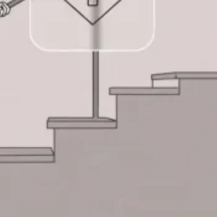
🧪کانتراست اکو
🍴اکو از مری
📊اکو داپلر طیفی
💗اکو داپلر رنگی
🫀اکو داپلر بافتی TDI
💪استرین اکو
👶اکو جنینی
📉نوار قلب
⌚هولتر فشارخون
💓هولتر ضربان قلب
🚴‍♀️تست ورزش
💉آنژیوگرافی
🩺تشخیص‌ودرمان
💬مشاوره
🛡️مشاوره پیشگیری
🍎مشاوره تخصصی تغذیه
🩸بیماران دیابتی
♀️قلب بانوان
🔎چکاپ و غربالگری
🚭مشاوره ترک سیگار
🎗️درمان سرطان سینه