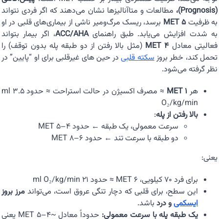
(Prognosis)،
مطالعات و متاآنالیزها نشان می‌دهند که اگر فردی نتواند
به ظرفیت
۵ MET
برسد، ریسک مرگ‌ومیر ناشی از بیماری‌های قلبی در او
به شدت افزایش می‌یابد. طبق راهنمای
ACC/AHA
، اگر بیمار بتواند
فعالیتی معادل
۴ MET
(مثل بالا رفتن از دو طبقه پله بدون توقف) را
تحمل کند، خطر بروز
سکته قلبی
در حین ‌های غیرقلبی برای او “پایین” در
نظر گرفته می‌شود.
هر
۱ MET
≈ مصرف اکسیژن در حالت استراحت ≈ حدود ۳.۵ ml
O₂/kg/min
بالا رفتن از پله
:
سرعت معمولی، یک طبقه ← حدود ۴–۵ MET
دو طبقه با سرعت تند ← حدود ۶–۸ MET
یعنی:
برای فرد ۷۰ کیلویی، ۶ MET ≈ حدود ۲۱ ml O₂/kg/min
این سطح، برای قلبی که دچار تنگی عروق است، می‌تواند
مرز بروز
ایسکمی
و درد
باشد.
یک طبقه پله با سرعت معمولی:
حدوداً معادل ~۴–۵ MET یعنی