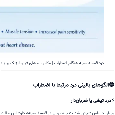
درد قفسه سینه هنگام اضطراب | مکانیسم های فیزیولوژیک بروز در
🔵الگوهای بالینی درد مرتبط با اضطراب
⚡درد تپشی یا ضربان‌دار
بیمار احساس «تپش شدید» یا «ضربان در قفسهٔ سینه» دارد؛ این حالت