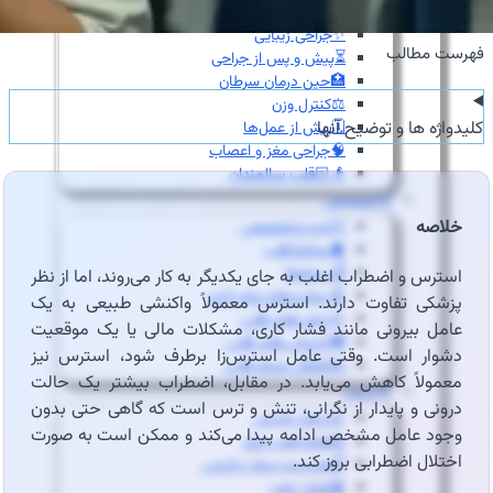
👩‍⚕️مشاوره جراحی زنان
✨جراحی زیبایی
فهرست مطالب
⏳پیش و پس از جراحی
🏥حین درمان سرطان
⚖️کنترل وزن
کلیدواژه ها و توضیح آنها
🗓️پیش از عمل‌ها
🧠جراحی مغز و اعصاب
👴🏻قلب سالمندان
💡تشخیص
خلاصه
👨‍⚕️ویزیت‌تخصصی
🫀ساختارقلب
🎚️دریچه‌ها
استرس و اضطراب اغلب به جای یکدیگر به کار می‌روند، اما از نظر
🧬بیماری‌های مادرزادی
پزشکی تفاوت دارند. استرس معمولاً واکنشی طبیعی به یک
⚡آریتمی‌های قلبی
عامل بیرونی مانند فشار کاری، مشکلات مالی یا یک موقعیت
💔نارسایی‌های قلبی
دشوار است. وقتی عامل استرس‌زا برطرف شود، استرس نیز
♨️گرفتگی عروق قلبی
معمولاً کاهش می‌یابد. در مقابل، اضطراب بیشتر یک حالت
💊درمان
درونی و پایدار از نگرانی، تنش و ترس است که گاهی حتی بدون
🦵درمان واریس
وجود عامل مشخص ادامه پیدا می‌کند و ممکن است به صورت
🫁فشارخون ریوی
اختلال اضطرابی بروز کند.
📋مدیریت درمان دارویی
🩸فشار خون