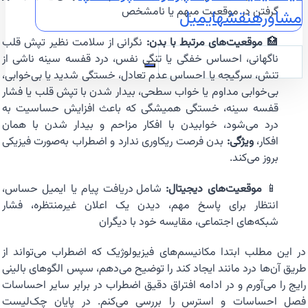
گرفتن در موقعیت مبهم یا نامشخص
مشاوره
نقشه
ایمیل
🏥
موقعیت‌های مرتبط با بدن:
نگرانی از سلامت نظیر تپش قلب
ناگهانی، احساس خفگی یا تنگی نفس، درد قفسه سینه ناشی از
تنش، سرگیجه یا احساس عدم تعادل، خستگی شدید یا بی‌خوابی،
بی‌خوابی مداوم یا خواب سطحی، بیدار شدن با تپش قلب یا فشار
قفسه سینه، خستگی همیشگی که باعث افزایش حساسیت به
درد می‌شود، خوابیدن با افکار مزاحم و بیدار شدن با همان
افکار،
ویژگی:
بدن فرصت ریکاوری ندارد و اضطراب به‌صورت فیزیکی
بروز می‌کند.
📱
موقعیت‌های دیجیتال:
شامل دریافت پیام یا ایمیل حساس،
انتظار برای پاسخ مهم، دیدن یک اعلان غیرمنتظره، فشار
شبکه‌های اجتماعی، مقایسه خود با دیگران
در این مطلب ابتدا مکانیسم‌های فیزیولوژیک که اضطراب می‌تواند از
طریق آن‌ها درد ‌مانند ایجاد کند را توضیح می‌دهم، سپس الگوهای بالینی
رایج را می‌آورم و در ادامه افتراق دقیق اضطراب در برابر سایر احساسات
فصل احساسات و استرس را بررسی می‌کنم. در پایان چک‌لیست