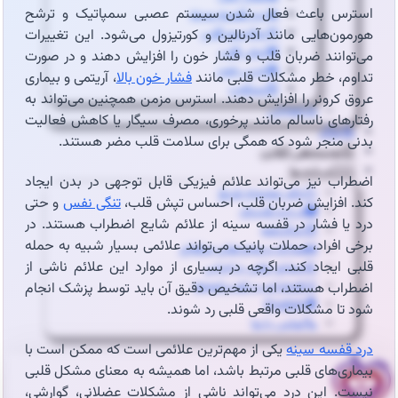
استرس باعث فعال شدن سیستم عصبی سمپاتیک و ترشح
🔥درد قفسه سینه
🦠رماتیسم قلبی
هورمون‌هایی مانند آدرنالین و کورتیزول می‌شود. این تغییرات
💓تپش قلب
می‌توانند ضربان قلب و فشار خون را افزایش دهند و در صورت
🍔چربی خون
تداوم، خطر مشکلات قلبی مانند
فشار خون بالا
، آریتمی و بیماری
😵سنکوپ
عروق کرونر را افزایش دهند. استرس مزمن همچنین می‌تواند به
عارضه‌یابی
رفتارهای ناسالم مانند پرخوری، مصرف سیگار یا کاهش فعالیت
📝بلاگ
بدنی منجر شود که همگی برای سلامت قلب مضر هستند.
⏰نوبت‌دهی آنلاین
👩🏻‍⚕️درباره ما
اضطراب نیز می‌تواند علائم فیزیکی قابل توجهی در بدن ایجاد
🩺دکتر محبوبه شیخ
کند. افزایش ضربان قلب، احساس تپش قلب،
تنگی نفس
و حتی
🏥درباره کلینیک
درد یا فشار در قفسه سینه از علائم شایع اضطراب هستند. در
📕زندگینامه
برخی افراد، حملات پانیک می‌تواند علائمی بسیار شبیه به حمله
🪪مدارک و مجوزهای حرفه‌ای
قلبی ایجاد کند. اگرچه در بسیاری از موارد این علائم ناشی از
📃سوابق علمی و اجرایی
🥇افتخارات و تقدیرنامه‌ها
اضطراب هستند، اما تشخیص دقیق آن باید توسط پزشک انجام
🌍English
شود تا مشکلات واقعی قلبی رد شوند.
📞تماس با ما
درد قفسه سینه
یکی از مهم‌ترین علائمی است که ممکن است با
بیماری‌های قلبی مرتبط باشد، اما همیشه به معنای مشکل قلبی
نیست. این درد می‌تواند ناشی از مشکلات عضلانی، گوارشی،