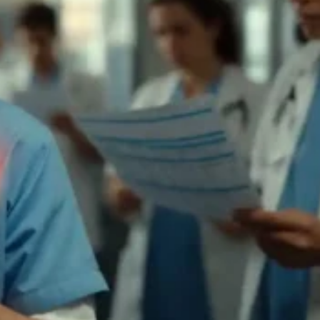
🧪کانتراست اکو
🍴اکو از مری
📊اکو داپلر طیفی
💗اکو داپلر رنگی
🫀اکو داپلر بافتی TDI
💪استرین اکو
👶اکو جنینی
📉نوار قلب
⌚هولتر فشارخون
💓هولتر ضربان قلب
🚴‍♀️تست ورزش
💉آنژیوگرافی
🩺تشخیص‌ودرمان
💬مشاوره
🛡️مشاوره پیشگیری
🍎مشاوره تخصصی تغذیه
🩸بیماران دیابتی
♀️قلب بانوان
🔎چکاپ و غربالگری
🚭مشاوره ترک سیگار
🎗️درمان سرطان سینه