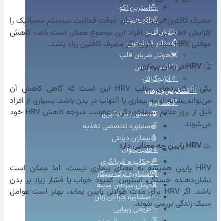
💪استرین اکو
👶اکو جنینی
مصرف کافئین می‌تواند به طور موقت فعالیت سیستم سمپاتیک را
📉نوار قلب
افزایش دهد. در برخی افراد این موضوع ممکن است باعث کاهش
⌚هولتر فشارخون
موقتی HRV شود، به‌ویژه اگر مصرف کافئین زیاد باشد.
💓هولتر ضربان قلب
🤒
HRV در زمان بیماری
🚴‍♀️تست ورزش
💉آنژیوگرافی
یکی از کاربردهای جالب HRV این است که گاهی کاهش آن
🩺تشخیص‌ودرمان
می‌تواند نشانه اولیه بیماری یا التهاب در بدن باشد. بسیاری از افراد
💬مشاوره
قبل از بروز علائم سرماخوردگی یا عفونت متوجه کاهش HRV خود
🛡️مشاوره پیشگیری
می‌شوند.
🍎مشاوره تخصصی تغذیه
🩸بیماران دیابتی
📉
HRV پایین چه معنایی دارد
♀️قلب بانوان
🔎چکاپ و غربالگری
HRV پایین همیشه به معنای بیماری نیست، اما ممکن است
🚭مشاوره ترک سیگار
نشان‌دهنده خستگی، استرس، کمبود خواب یا فشار زیاد بر بدن
🎗️درمان سرطان سینه
باشد. اگر HRV برای مدت طولانی پایین بماند، بهتر است عوامل
👩‍⚕️مشاوره جراحی زنان
سبک زندگی بررسی شوند.
✨جراحی زیبایی