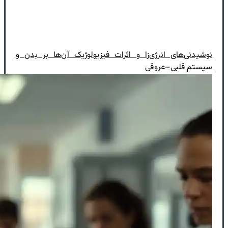
نوشیدنی‌های انرژی‌زا و اثرات فیزیولوژیک آن‌ها بر بدن و
سیستم قلبی–عروقی