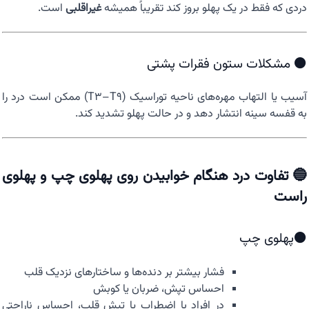
دردی که فقط در یک پهلو بروز کند تقریباً همیشه
غیراقلبی
است.
⚫ مشکلات ستون فقرات پشتی
آسیب یا التهاب مهره‌های ناحیه توراسیک (T3–T9) ممکن است درد را
به قفسه سینه انتشار دهد و در حالت پهلو تشدید کند.
🔵 تفاوت درد هنگام خوابیدن روی پهلوی چپ و پهلوی
راست
⚫پهلوی چپ
فشار بیشتر بر دنده‌ها و ساختارهای نزدیک قلب
احساس تپش، ضربان یا کوبش
در افراد با اضطراب یا تپش قلب، احساس ناراحتی