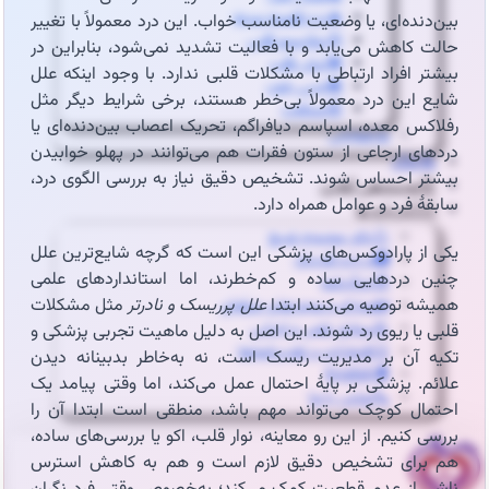
🔥درد قفسه سینه
بین‌دنده‌ای، یا وضعیت نامناسب خواب. این درد معمولاً با تغییر
🦠رماتیسم قلبی
حالت کاهش می‌یابد و با فعالیت تشدید نمی‌شود، بنابراین در
💓تپش قلب
بیشتر افراد ارتباطی با مشکلات قلبی ندارد. با وجود اینکه علل
🍔چربی خون
شایع این درد معمولاً بی‌خطر هستند، برخی شرایط دیگر مثل
😵سنکوپ
رفلاکس معده، اسپاسم دیافراگم، تحریک اعصاب بین‌دنده‌ای یا
عارضه‌یابی
دردهای ارجاعی از ستون فقرات هم می‌توانند در پهلو خوابیدن
📝بلاگ
بیشتر احساس شوند. تشخیص دقیق نیاز به بررسی الگوی درد،
⏰نوبت‌دهی آنلاین
سابقهٔ فرد و عوامل همراه دارد.
👩🏻‍⚕️درباره ما
🩺دکتر محبوبه شیخ
یکی از پارادوکس‌های پزشکی این است که گرچه شایع‌ترین علل
🏥درباره کلینیک
چنین دردهایی ساده و کم‌خطرند، اما استانداردهای علمی
📕زندگینامه
همیشه توصیه می‌کنند ابتدا
علل پرریسک و نادرتر
مثل مشکلات
🪪مدارک و مجوزهای حرفه‌ای
📃سوابق علمی و اجرایی
قلبی یا ریوی رد شوند. این اصل به دلیل ماهیت تجربی پزشکی و
🥇افتخارات و تقدیرنامه‌ها
تکیه آن بر مدیریت ریسک است، نه به‌خاطر بدبینانه‌ دیدن
🌍English
علائم. پزشکی بر پایهٔ احتمال عمل می‌کند، اما وقتی پیامد یک
📞تماس با ما
احتمال کوچک می‌تواند مهم باشد، منطقی است ابتدا آن را
بررسی کنیم. از این رو معاینه، نوار قلب، اکو یا بررسی‌های ساده،
هم برای تشخیص دقیق لازم است و هم به کاهش استرس