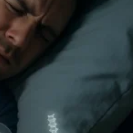
🧪کانتراست اکو
🍴اکو از مری
📊اکو داپلر طیفی
💗اکو داپلر رنگی
🫀اکو داپلر بافتی TDI
💪استرین اکو
👶اکو جنینی
📉نوار قلب
⌚هولتر فشارخون
💓هولتر ضربان قلب
🚴‍♀️تست ورزش
💉آنژیوگرافی
🩺تشخیص‌ودرمان
💬مشاوره
🛡️مشاوره پیشگیری
🍎مشاوره تخصصی تغذیه
🩸بیماران دیابتی
♀️قلب بانوان
🔎چکاپ و غربالگری
🚭مشاوره ترک سیگار
🎗️درمان سرطان سینه