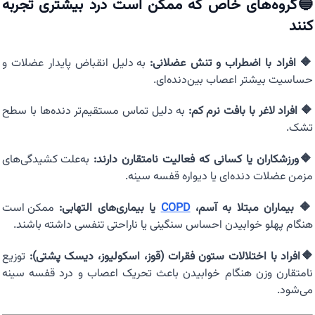
🔵گروه‌های خاص که ممکن است درد بیشتری تجربه
کنند
🔶 افراد با اضطراب و تنش عضلانی:
به دلیل انقباض پایدار عضلات و
حساسیت بیشتر اعصاب بین‌دنده‌ای.
🔶 افراد لاغر با بافت نرم کم:
به دلیل تماس مستقیم‌تر دنده‌ها با سطح
تشک.
🔶ورزشکاران یا کسانی که فعالیت نامتقارن دارند:
به‌علت کشیدگی‌های
مزمن عضلات دنده‌ای یا دیواره قفسه سینه.
🔶 بیماران مبتلا به آسم،
COPD
یا بیماری‌های التهابی:
ممکن است
هنگام پهلو خوابیدن احساس سنگینی یا ناراحتی تنفسی داشته باشند.
🔶افراد با اختلالات ستون فقرات (قوز، اسکولیوز، دیسک پشتی):
توزیع
نامتقارن وزن هنگام خوابیدن باعث تحریک اعصاب و درد قفسه سینه
می‌شود.