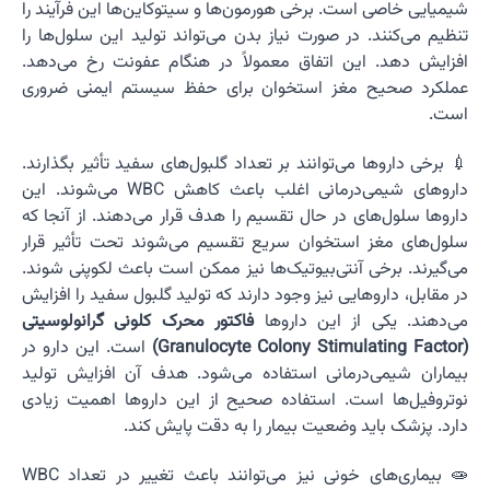
شیمیایی خاصی است. برخی هورمون‌ها و سیتوکاین‌ها این فرآیند را
تنظیم می‌کنند. در صورت نیاز بدن می‌تواند تولید این سلول‌ها را
افزایش دهد. این اتفاق معمولاً در هنگام عفونت رخ می‌دهد.
عملکرد صحیح مغز استخوان برای حفظ سیستم ایمنی ضروری
است.
💉 برخی داروها می‌توانند بر تعداد گلبول‌های سفید تأثیر بگذارند.
داروهای شیمی‌درمانی اغلب باعث کاهش WBC می‌شوند. این
داروها سلول‌های در حال تقسیم را هدف قرار می‌دهند. از آنجا که
سلول‌های مغز استخوان سریع تقسیم می‌شوند تحت تأثیر قرار
می‌گیرند. برخی آنتی‌بیوتیک‌ها نیز ممکن است باعث لکوپنی شوند.
در مقابل، داروهایی نیز وجود دارند که تولید گلبول سفید را افزایش
می‌دهند. یکی از این داروها
فاکتور محرک کلونی گرانولوسیتی
(Granulocyte Colony Stimulating Factor)
است. این دارو در
بیماران شیمی‌درمانی استفاده می‌شود. هدف آن افزایش تولید
نوتروفیل‌ها است. استفاده صحیح از این داروها اهمیت زیادی
دارد. پزشک باید وضعیت بیمار را به دقت پایش کند.
🧫 بیماری‌های خونی نیز می‌توانند باعث تغییر در تعداد WBC