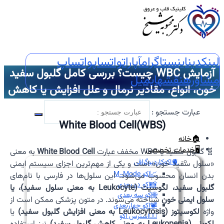
لینکدین
اینستاگرام
آپارات
واتساپ
واتساپ
آزمایش WBC چیست؟ بررسی کامل گلبول سفید
مشاوره
نقشه
ایمیل
خون، انواع، مقادیر نرمال و علل افزایش یا کاهش
عبارت جستجو :
White Blood Cell(WBS)
🏠خانه
🖥️خدمات تخصصی
🧬 گلبول سفید یا WBC مخفف عبارت
White Blood Cell
به معنی
🫀اکوکاردیوگرافی
«سلول سفید خون» است و یکی از مهم‌ترین اجزای سیستم ایمنی
📈اکو M-Mode
بدن انسان محسوب می‌شود. این سلول‌ها در فارسی با نام‌های
📸اکو دو بعدی
گلبول سفید، لکوسیت (Leukocyte به معنی سلول سفید)، یا
🌐اکو سه بعدی
سلول ایمنی خون
شناخته می‌شوند. در متون پزشکی ممکن است از
📽️اکو چهاربعدی
واژه
لکوسیتوز (Leukocytosis به معنی افزایش گلبول سفید)
یا
🏃‍♀️استرس اکو