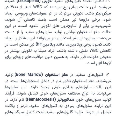
📉 کاهش تعداد گلبول‌های سفید
لکوپنی (Leukopenia)
نامیده
می‌شود. این حالت زمانی رخ می‌دهد که WBC کمتر از
4000 در
میکرولیتر
باشد. لکوپنی می‌تواند در اثر عفونت‌های ویروسی ایجاد
شود. برخی داروها نیز ممکن است باعث کاهش آن شوند.
شیمی‌درمانی یکی از شایع‌ترین علل لکوپنی شدید است. در این
حالت مغز استخوان توانایی تولید سلول‌های سفید را از دست
می‌دهد. بیماری‌های مغز استخوان نیز می‌توانند این مشکل را ایجاد
کنند. کمبود برخی ویتامین‌ها مانند
ویتامین B12
نیز ممکن است در
کاهش WBC نقش داشته باشد. افراد مبتلا به لکوپنی بیشتر در
معرض عفونت قرار دارند. به همین دلیل مراقبت‌های ویژه‌ای برای
آن‌ها لازم است.
🦴 گلبول‌های سفید در
مغز استخوان (Bone Marrow)
تولید
می‌شوند. مغز استخوان بافتی نرم در داخل استخوان‌ها است. در
این بافت سلول‌های بنیادی خونی وجود دارند. این سلول‌ها
می‌توانند به انواع مختلف سلول‌های خونی تبدیل شوند. فرآیند
تولید سلول‌های خون
هماتوپوئیز (Hematopoiesis)
نام دارد. در
این فرآیند سلول‌های بنیادی به گلبول‌های سفید، قرمز و پلاکت
تبدیل می‌شوند. تولید گلبول‌های سفید تحت کنترل سیگنال‌های