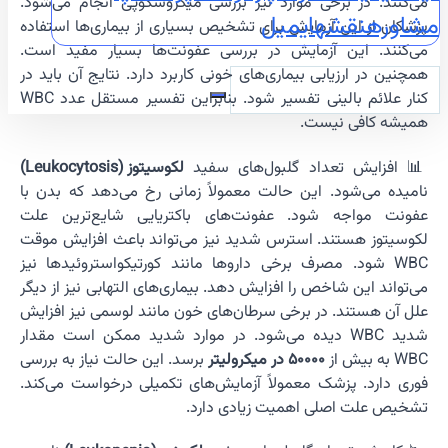
می‌کنند. در برخی موارد نیز بررسی میکروسکوپی انجام می‌شود.
مشاوره
نقشه
ایمیل
پزشکان از این آزمایش برای تشخیص بسیاری از بیماری‌ها استفاده
می‌کنند. این آزمایش در بررسی عفونت‌ها بسیار مفید است.
همچنین در ارزیابی بیماری‌های خونی کاربرد دارد. نتایج آن باید در
کنار علائم بالینی تفسیر شود. بنابراین تفسیر مستقل عدد WBC
همیشه کافی نیست.
📊 افزایش تعداد گلبول‌های سفید
لکوسیتوز (Leukocytosis)
نامیده می‌شود. این حالت معمولاً زمانی رخ می‌دهد که بدن با
عفونت مواجه شود. عفونت‌های باکتریایی شایع‌ترین علت
لکوسیتوز هستند. استرس شدید نیز می‌تواند باعث افزایش موقت
WBC شود. مصرف برخی داروها مانند کورتیکواستروئیدها نیز
می‌تواند این شاخص را افزایش دهد. بیماری‌های التهابی نیز از دیگر
علل آن هستند. در برخی سرطان‌های خون مانند لوسمی نیز افزایش
شدید WBC دیده می‌شود. در موارد شدید ممکن است مقدار
WBC به بیش از
50000 در میکرولیتر
برسد. این حالت نیاز به بررسی
فوری دارد. پزشک معمولاً آزمایش‌های تکمیلی درخواست می‌کند.
تشخیص علت اصلی اهمیت زیادی دارد.