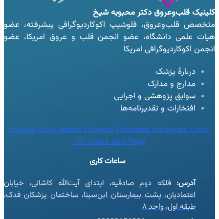
کلینیک قلب‌وعروق
دکتر محبوبه شیخ
متخصص قلب‌وعروق، فلوشیپ اکوکاردیوگرافی پیشرفته، عضو
هیات علمی دانشگاه، عضو انجمن قلب و عروق امریکا، عضو
انجمن اکوکاردیوگرافی امریکا
دربارهٔ پزشک
مدارج و مدارک
سوابق پژوهشی و اجرایی
افتخارات و تقدیرنامه‌ها
Youtube
Czico-aparat
Linkedin
Whatsapp
Instagram
Czico-
082-maps-and-flags
ساعات کاری
آدرس:
فلکه دوم صادقیه، ابتدای آیت‌الله کاشانی، خیابان
اعتمادیان، پشت بیمارستان ابن‌سینا، ساختمان پزشکان فدک،
طبقه اول، واحد ۸