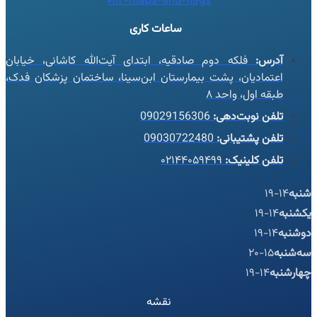
082-maps-and-flags
ساعات کاری
آدرس:
فلکه دوم صادقیه، ابتدای آیت‌الله کاشانی، خیابان
اعتمادیان، پشت بیمارستان ابن‌سینا، ساختمان پزشکان فدک،
طبقه اول، واحد ۸
تلفن نوبت‌دهی:
09029156306
تلفن پشتیبانی:
09030722480
تلفن کلینیک:
۰۲۱۴۴۰۵۹۴۹۹
شنبه
14-19
یکشنبه
14-19
دوشنبه
14-19
سه‌شنبه
15-20
چهارشنبه
14-19
نقشه