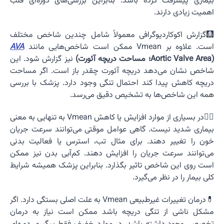
بیماری پیشرفت کرده باشد. بنابراین بررسی‌های دوره‌ای قلب
اهمیت زیادی دارند.
🩻گزارش اکوکاردیوگرافی معمولاً شامل چندین شاخص مختلف
است. علاوه بر Vmean ممکن است شاخص‌هایی مانند
AVA
(Aortic Valve Area؛ مساحت دریچه آئورت)
نیز گزارش شود. این
شاخص نشان می‌دهد دریچه آئورت چقدر باز است. اگر مساحت
دریچه کاهش پیدا کند احتمال تنگی وجود دارد. پزشک با بررسی
همه این شاخص‌ها به تشخیص دقیق می‌رسد.
👩‍⚕️در بسیاری از موارد افزایش یا کاهش Vmean به تنهایی به معنی
بیماری شدید نیست. گاهی عوامل موقتی می‌توانند سرعت جریان
خون را تغییر دهند. برای مثال تب، استرس یا فعالیت بدنی
می‌توانند سرعت جریان را افزایش دهند. کم‌آبی بدن نیز ممکن
است روی این شاخص تاثیر بگذارد. بنابراین پزشک همیشه شرایط
کلی بیمار را در نظر می‌گیرد.
💊درمان تغییرات غیرطبیعی Vmean به علت اصلی بستگی دارد. اگر
مشکل ناشی از تنگی دریچه باشد ممکن است نیاز به درمان