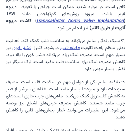
تخصصی وجود داشته باشد. در موارد خفیف فقط پیگیری دوره‌ای
کافی است. در موارد شدید ممکن است جراحی یا تعویض دریچه
لازم باشد. امروزه روش‌های کم‌تهاجمی مانند
TAVI
(
Transcatheter Aortic Valve Implantation
؛ کاشت دریچه
آئورت از طریق کاتتر)
نیز انجام می‌شود.
🏃سبک زندگی سالم می‌تواند به سلامت قلب کمک کند. فعالیت
بدنی منظم باعث تقویت
عضله قلب
می‌شود. کنترل
فشار خون
نیز
بسیار مهم است. مصرف نمک زیاد می‌تواند فشار خون را بالا ببرد.
کاهش مصرف نمک برای سلامت قلب مفید است. ترک سیگار نیز
نقش بسیار مهمی دارد.
🥗تغذیه سالم یکی از عوامل مهم در سلامت قلب است. مصرف
سبزیجات تازه و میوه‌ها بسیار مفید است. غذاهای سرشار از فیبر
به کاهش کلسترول کمک می‌کنند. ماهی‌های چرب حاوی اسیدهای
چرب مفید هستند. کاهش مصرف چربی‌های اشباع نیز توصیه
می‌شود. این تغییرات می‌توانند خطر بیماری‌های قلبی را کاهش
دهند.
🧬برخی بیماری‌های دریچه‌ای زمینه ژنتیکی دارند. در بعضی افراد