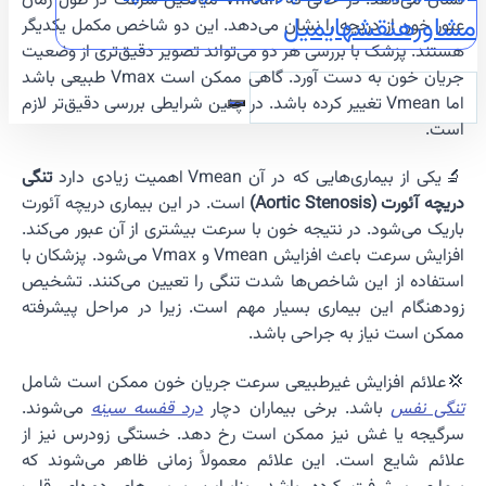
نشان می‌دهد. در حالی که Vmean میانگین سرعت در طول زمان
مشاوره
نقشه
ایمیل
عبور خون از دریچه را نشان می‌دهد. این دو شاخص مکمل یکدیگر
هستند. پزشک با بررسی هر دو می‌تواند تصویر دقیق‌تری از وضعیت
جریان خون به دست آورد. گاهی ممکن است Vmax طبیعی باشد
اما Vmean تغییر کرده باشد. در چنین شرایطی بررسی دقیق‌تر لازم
است.
🔬یکی از بیماری‌هایی که در آن Vmean اهمیت زیادی دارد
تنگی
دریچه آئورت (Aortic Stenosis)
است. در این بیماری دریچه آئورت
باریک می‌شود. در نتیجه خون با سرعت بیشتری از آن عبور می‌کند.
افزایش سرعت باعث افزایش Vmean و Vmax می‌شود. پزشکان با
استفاده از این شاخص‌ها شدت تنگی را تعیین می‌کنند. تشخیص
زودهنگام این بیماری بسیار مهم است. زیرا در مراحل پیشرفته
ممکن است نیاز به جراحی باشد.
💢علائم افزایش غیرطبیعی سرعت جریان خون ممکن است شامل
تنگی نفس
باشد. برخی بیماران دچار
درد قفسه سینه
می‌شوند.
سرگیجه یا غش نیز ممکن است رخ دهد. خستگی زودرس نیز از
علائم شایع است. این علائم معمولاً زمانی ظاهر می‌شوند که