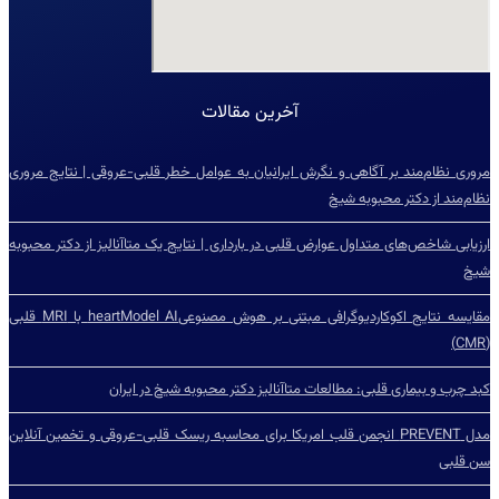
آخرین مقالات
مروری نظام‌مند بر آگاهی و نگرش ایرانیان به عوامل خطر قلبی-عروقی | نتایج مروری
نظام‌مند از دکتر محبوبه شیخ
ارزیابی شاخص‌‌های متداول عوارض قلبی در بارداری | نتایج یک متاآنالیز از دکتر محبوبه
شیخ
مقایسه نتایج اکوکاردیوگرافی مبتنی بر هوش مصنوعیheartModel AI با MRI قلبی
(CMR)
کبد چرب و بیماری قلبی: مطالعات متاآنالیز دکتر محبوبه شیخ در ایران
مدل PREVENT انجمن قلب امریکا برای محاسبه ریسک قلبی-عروقی و تخمین آنلاین
سن قلبی