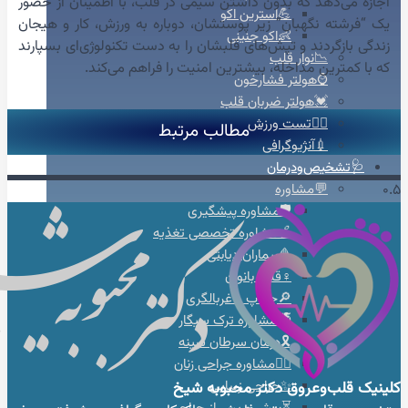
اجازه می‌دهد که بدون داشتن سیمی در قلب، با اطمینان از حضور
💪استرین اکو
یک “فرشته نگهبان” زیر پوستشان، دوباره به ورزش، کار و هیجان
👶اکو جنینی
زندگی بازگردند و تپش‌های قلبشان را به دست تکنولوژی‌ای بسپارند
📉نوار قلب
که با کمترین مداخله، بیشترین امنیت را فراهم می‌کند.
⌚هولتر فشارخون
💓هولتر ضربان قلب
🚴‍♀️تست ورزش
مطالب مرتبط
💉آنژیوگرافی
🩺تشخیص‌ودرمان
💬مشاوره
🛡️مشاوره پیشگیری
🍎مشاوره تخصصی تغذیه
🩸بیماران دیابتی
♀️قلب بانوان
🔎چکاپ و غربالگری
🚭مشاوره ترک سیگار
🎗️درمان سرطان سینه
👩‍⚕️مشاوره جراحی زنان
✨جراحی زیبایی
کلینیک قلب‌وعروق
دکتر محبوبه شیخ