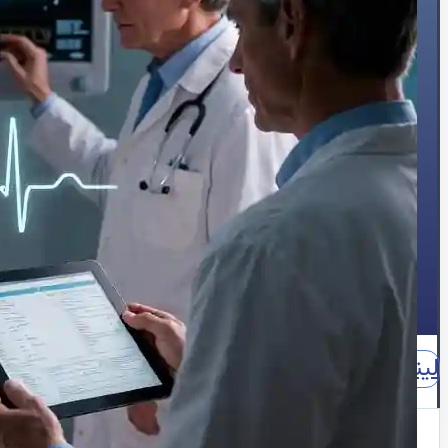
🍔چربی خون
😵سنکوپ
عارضه‌یابی
📝بلاگ
⏰نوبت‌دهی آنلاین
👩🏻‍⚕️درباره ما
🩺دکتر محبوبه شیخ
🏥درباره کلینیک
📕زندگینامه
🪪مدارک و مجوزهای حرفه‌ای
📃سوابق علمی و اجرایی
🥇افتخارات و تقدیرنامه‌ها
🌍English
📞تماس با ما
لینکدین
اینستاگرام
آپارات
واتساپ
واتساپ مشاوره
نقش