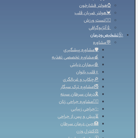
⌚هولتر فشارخون
💓هولتر ضربان قلب
🚴‍♀️تست ورزش
💉آنژیوگرافی
🩺تشخیص‌ودرمان
💬مشاوره
🛡️مشاوره پیشگیری
🍎مشاوره تخصصی تغذیه
🩸بیماران دیابتی
♀️قلب بانوان
🔎چکاپ و غربالگری
🚭مشاوره ترک سیگار
🎗️درمان سرطان سینه
👩‍⚕️مشاوره جراحی زنان
✨جراحی زیبایی
⏳پیش و پس از جراحی
🏥حین درمان سرطان
⚖️کنترل وزن