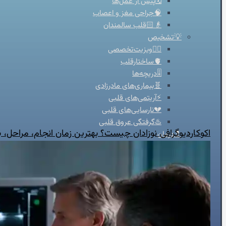
🗓️پیش از عمل‌ها
🧠جراحی مغز و اعصاب
👴🏻قلب سالمندان
💡تشخیص
👨‍⚕️ویزیت‌تخصصی
🫀ساختارقلب
🎚️دریچه‌ها
🧬بیماری‌های مادرزادی
⚡آریتمی‌های قلبی
💔نارسایی‌های قلبی
♨️گرفتگی عروق قلبی
اکوکاردیوگرافی نوزادان چیست؟ بهترین زمان انجام، مراحل،
💊درمان
🦵درمان واریس
🫁فشارخون ریوی
📋مدیریت درمان دارویی
🩸فشار خون
🔥درد قفسه سینه
🦠رماتیسم قلبی
💓تپش قلب