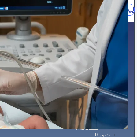
لینکدین
اینستاگرام
آپارات
واتساپ
واتساپ مشاوره
نقش
🏠خانه
🖥️خدمات تخصصی
🫀اکوکاردیوگرافی
📈اکو M-Mode
📸اکو دو بعدی
🌐اکو سه بعدی
📽️اکو چهاربعدی
🏃‍♀️استرس اکو
🧪کانتراست اکو
🍴اکو از مری
📊اکو داپلر طیفی
💗اکو داپلر رنگی
🫀اکو داپلر بافتی TDI
💪استرین اکو
👶اکو جنینی
📉نوار قلب