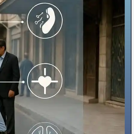
🗓️پیش از عمل‌ها
🧠جراحی مغز و اعصاب
👴🏻قلب سالمندان
💡تشخیص
👨‍⚕️ویزیت‌تخصصی
🫀ساختارقلب
🎚️دریچه‌ها
🧬بیماری‌های مادرزادی
⚡آریتمی‌های قلبی
💔نارسایی‌های قلبی
♨️گرفتگی عروق قلبی
💊درمان
🦵درمان واریس
🫁فشارخون ریوی
📋مدیریت درمان دارویی
🩸فشار خون
🔥درد قفسه سینه
🦠رماتیسم قلبی
💓تپش قلب