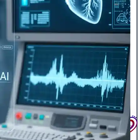
🦠رماتیسم قلبی
💓تپش قلب
🍔چربی خون
😵سنکوپ
عارضه‌یابی
📝بلاگ
⏰نوبت‌دهی آنلاین
👩🏻‍⚕️درباره ما
🩺دکتر محبوبه شیخ
🏥درباره کلینیک
📕زندگینامه
🪪مدارک و مجوزهای حرفه‌ای
📃سوابق علمی و اجرایی
🥇افتخارات و تقدیرنامه‌ها
🌍English
📞تماس با ما