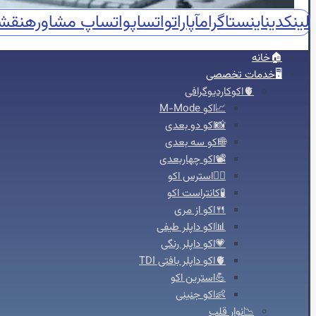
لینکدین
اینستاگرام
آپارات
واتساپ
واتساپ مشاوره
نقش
🏠خانه
🖥️خدمات تخصصی
🫀اکوکاردیوگرافی
📈اکو M-Mode
📸اکو دو بعدی
🌐اکو سه بعدی
📽️اکو چهاربعدی
🏃‍♀️استرس اکو
🧪کانتراست اکو
🍴اکو از مری
📊اکو داپلر طیفی
💗اکو داپلر رنگی
🫀اکو داپلر بافتی TDI
💪استرین اکو
👶اکو جنینی
📉نوار قلب