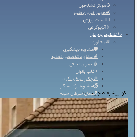
⌚هولتر فشارخون
💓هولتر ضربان قلب
🚴‍♀️تست ورزش
💉آنژیوگرافی
🩺تشخیص‌ودرمان
💬مشاوره
🛡️مشاوره پیشگیری
🍎مشاوره تخصصی تغذیه
🩸بیماران دیابتی
♀️قلب بانوان
🔎چکاپ و غربالگری
🚭مشاوره ترک سیگار
اکو پیشرفته چیست؟
🎗️درمان سرطان سینه
👩‍⚕️مشاوره جراحی زنان
✨جراحی زیبایی
⏳پیش و پس از جراحی
🏥حین درمان سرطان
⚖️کنترل وزن