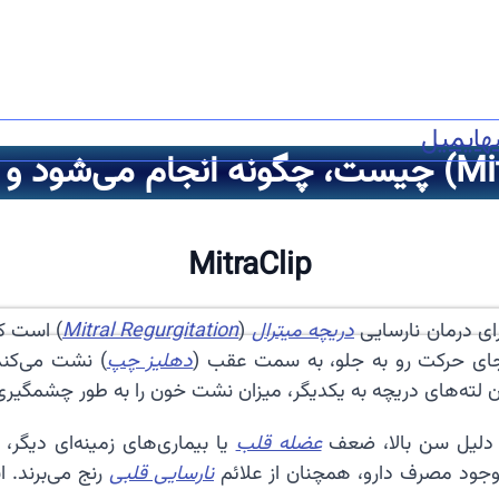
ه
ایمیل
MitraClip
دریچه میترال
(
Mitral Regurgitation
) است که
 جای حرکت رو به جلو، به سمت عقب (
دهلیز چپ
) نشت می‌کند
دن لته‌های دریچه به یکدیگر، میزان نشت خون را به طور چشمگی
ه دلیل سن بالا، ضعف
عضله قلب
یا بیماری‌های زمینه‌ای دیگر،
وجود مصرف دارو، همچنان از علائم
نارسایی قلبی
رنج می‌برند. ا