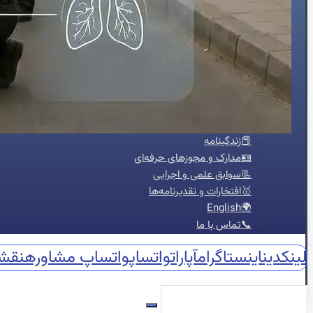
🍔چربی خون
😵سنکوپ
عارضه‌یابی
📝بلاگ
⏰نوبت‌دهی آنلاین
👩🏻‍⚕️درباره ما
🩺دکتر محبوبه شیخ
🏥درباره کلینیک
📕زندگینامه
🪪مدارک و مجوزهای حرفه‌ای
📃سوابق علمی و اجرایی
🥇افتخارات و تقدیرنامه‌ها
🌍English
📞تماس با ما
لینکدین
اینستاگرام
آپارات
واتساپ
واتساپ مشاوره
نقش