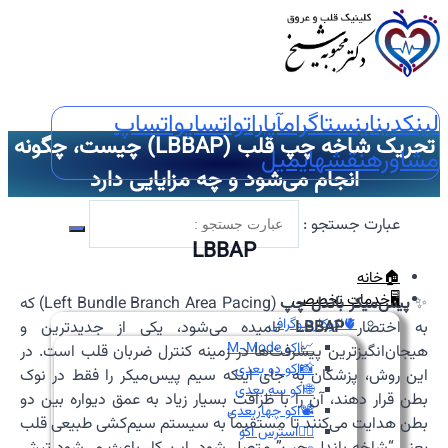
لینکدین
اینستاگرام
آپارات
واتساپ
واتساپ
تحریک شاخه چپ قلب (LBBAP) چیست، چگونه
مشاوره
نقشه
ایمیل
انجام می‌شود و چه مزایایی دارد
عبارت جستجو :
LBBAP
🏠خانه
🖥️خدمات تخصصی
✨
پیس‌میکر باندل چپ
(Left Bundle Branch Area Pacing) که
🫀اکوکاردیوگرافی
به اختصار
LBBAP
نامیده می‌شود، یکی از جدیدترین و
📈اکو M-Mode
هیجان‌انگیزترین پیشرفت‌ها در زمینه کنترل ضربان قلب است. در
📸اکو دو بعدی
این روش، پزشکان به جای اینکه سیم پیس‌میکر را فقط در نوک
🌐اکو سه بعدی
بطن قرار دهند، آن را با ظرافت بسیار زیاد به عمق دیواره بین دو
📽️اکو چهاربعدی
بطن هدایت می‌کنند تا مستقیماً به سیستم سیم‌کشی طبیعی قلب
🏃‍♀️استرس اکو