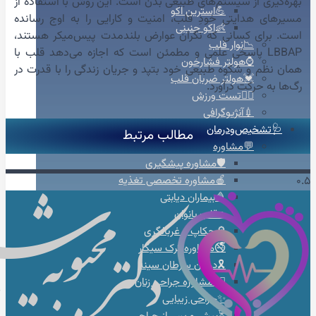
بهره‌گیری از سیستم‌های طبیعی بدن است. این روش با استفاده از
💪استرین اکو
مسیرهای هدایتی خودِ قلب، امنیت و کارایی را به اوج رسانده
👶اکو جنینی
است. برای کسانی که نگران عوارض بلندمدت پیس‌میکر هستند،
📉نوار قلب
LBBAP پاسخی علمی و مطمئن است که اجازه می‌دهد قلب با
⌚هولتر فشارخون
همان نظم و شکوه طبیعی خود بتپد و جریان زندگی را با قدرت در
💓هولتر ضربان قلب
رگ‌ها به حرکت درآورد.
🚴‍♀️تست ورزش
💉آنژیوگرافی
🩺تشخیص‌ودرمان
مطالب مرتبط
💬مشاوره
🛡️مشاوره پیشگیری
🍎مشاوره تخصصی تغذیه
🩸بیماران دیابتی
♀️قلب بانوان
🔎چکاپ و غربالگری
🚭مشاوره ترک سیگار
🎗️درمان سرطان سینه
👩‍⚕️مشاوره جراحی زنان
✨جراحی زیبایی