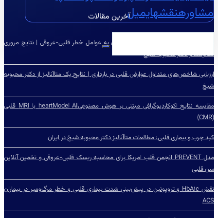
مشاوره
نقشه
ایمیل
آخرین مقالات
مروری نظام‌مند بر آگاهی و نگرش ایرانیان به عوامل خطر قلبی-عروقی | نتایج مروری
نظام‌مند از دکتر محبوبه شیخ
ارزیابی شاخص‌‌های متداول عوارض قلبی در بارداری | نتایج یک متاآنالیز از دکتر محبوبه
شیخ
مقایسه نتایج اکوکاردیوگرافی مبتنی بر هوش مصنوعیheartModel AI با MRI قلبی
(CMR)
کبد چرب و بیماری قلبی: مطالعات متاآنالیز دکتر محبوبه شیخ در ایران
مدل PREVENT انجمن قلب امریکا برای محاسبه ریسک قلبی-عروقی و تخمین آنلاین
سن قلبی
نقش HbA۱c و تروپونین در پیش‌بینی شدت بیماری قلبی و خطر مرگ‌ومیر در بیماران
ACS