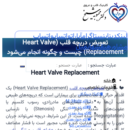
لینکدین
اینستاگرام
آپارات
واتساپ
واتساپ
تعویض دریچه قلب (Heart Valve
مشاوره
نقشه
ایمیل
Replacement) چیست و چگونه انجام می‌شود
عبارت جستجو :
Heart Valve Replacement
🏠خانه
🖥️خدمات تخصصی
❤️ جراحی
تعویض دریچه قلب
(Heart Valve Replacement) یک
🫀اکوکاردیوگرافی
اقدام حیاتی و نجات‌بخش برای بیمارانی است که دریچه‌های طبیعی
📈اکو M-Mode
قلب آن‌ها به دلیل بیماری‌های مادرزادی، رسوب کلسیم یا
📸اکو دو بعدی
عفونت‌های شدید دچار تنگی (Stenosis) یا نارسایی
🌐اکو سه بعدی
(Regurgitation) شده است. در این شرایط، دریچه نمی‌تواند جریان
📽️اکو چهاربعدی
خون را به درستی هدایت کند و قلب مجبور است با فشار مضاعف
🏃‍♀️استرس اکو