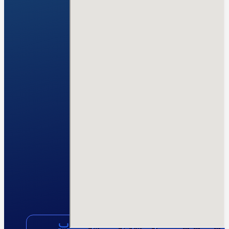
🔥درد قفسه سینه
🦠رماتیسم قلبی
💓تپش قلب
🍔چربی خون
😵سنکوپ
عارضه‌یابی
📝بلاگ
⏰نوبت‌دهی آنلاین
👩🏻‍⚕️درباره ما
🩺دکتر محبوبه شیخ
🏥درباره کلینیک
📕زندگینامه
🪪مدارک و مجوزهای حرفه‌ای
📃سوابق علمی و اجرایی
🥇افتخارات و تقدیرنامه‌ها
🌍English
📞تماس با ما
لینکدین
اینستاگرام
آپارات
واتساپ
واتساپ