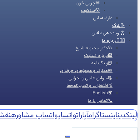
🍔چربی خون
😵سنکوپ
عارضه‌یابی
📝بلاگ
⏰نوبت‌دهی آنلاین
👩🏻‍⚕️درباره ما
🩺دکتر محبوبه شیخ
🏥درباره کلینیک
📕زندگینامه
🪪مدارک و مجوزهای حرفه‌ای
📃سوابق علمی و اجرایی
🥇افتخارات و تقدیرنامه‌ها
🌍English
📞تماس با ما
لینکدین
اینستاگرام
آپارات
واتساپ
واتساپ مشاوره
نقش