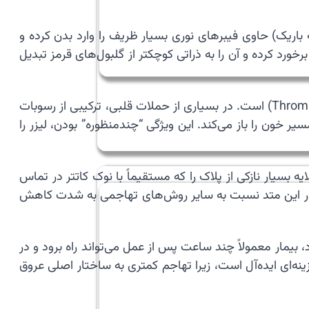
ا ایجاد یک دسترسی کوچک در رگ کشاله ران یا مچ دست آغاز می‌شود. پزشک یک کاتتر (Catheter – لوله باریک) حاوی فیبرهای نوری بسیار ظریف را وارد بدن کرده و
خورد کرده و آن را به ذراتی کوچکتر از گلبول‌های قرمز تبدیل
🌊 یکی از مزایای منحصربه‌فرد این روش، توانایی آن در از بین بردن هم‌زمان پلاک‌های سخت (Plaque) و لخته‌های خون (Thrombus) است. در بسیاری از حملات قلبی، ترکیبی از رسوبات
ر خون را باز می‌کند. این ویژگی “چندمنظوره” بودن، لیزر را
د ۵۰ میکرون) است. این یعنی انرژی لیزر فقط لایه بسیار نازکی از پلاک را که مستقیماً با نوک کاتتر در تماس
 قرار می‌دهد و به لایه‌های زیرین و حیاتی رگ نفوذ نمی‌کند. به همین دلیل، خطر سوراخ شدن رگ (Perforation) در این متد نسبت به سایر روش‌های تهاجمی به شدت کاهش
بیمار معمولاً چند ساعت پس از عمل می‌تواند راه برود و در
ینه‌ای ایده‌آل است، زیرا تهاجم کمتری به ساختار اصلی عروق