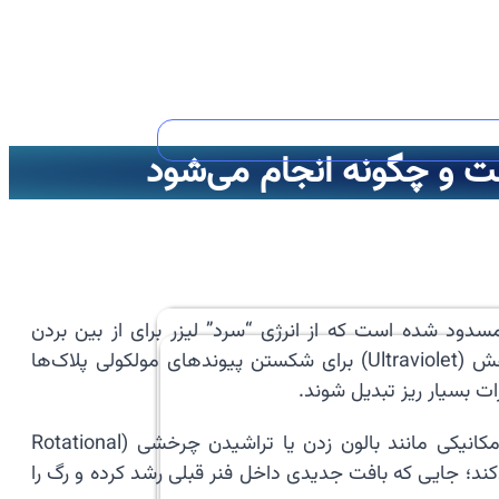
دود شده است که از انرژی “سرد” لیزر برای از بین بردن
پلاک‌های عروقی استفاده می‌کند. برخلاف سایر لیزرها که با تولید گرما بافت را می‌سوزانند، لیزر اکسایمر از اشعه ماوراء بنفش (Ultraviolet) برای شکستن پیوندهای مولکولی پلاک‌ها
 بسیار ریز تبدیل شوند.
🧱 ضرورت استفاده از این تکنولوژی زمانی است که پلاک‌های داخل رگ به قدری سخت یا پیچیده هستند که روش‌های مکانیکی مانند بالون زدن یا تراشیدن چرخشی (Rotational
لیزر اکسایمر به‌ویژه در درمان “تنگی مجدد داخل استنت” (In-Stent Restenosis) معجزه می‌کند؛ جایی که بافت جدیدی داخل فنر قبلی رشد کرده و رگ را