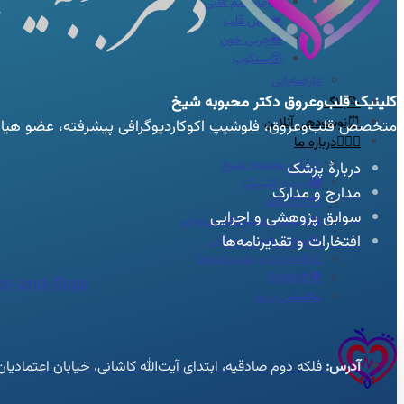
🦠رماتیسم قلبی
💓تپش قلب
🍔چربی خون
😵سنکوپ
عارضه‌یابی
کلینیک قلب‌وعروق
دکتر محبوبه شیخ
📝بلاگ
⏰نوبت‌دهی آنلاین
متخصص قلب‌وعروق، فلوشیپ اکوکاردیوگرافی پیشرفته، عضو هیات ع
👩🏻‍⚕️درباره ما
🩺دکتر محبوبه شیخ
دربارهٔ پزشک
🏥درباره کلینیک
مدارج و مدارک
📕زندگینامه
سوابق پژوهشی و اجرایی
🪪مدارک و مجوزهای حرفه‌ای
📃سوابق علمی و اجرایی
افتخارات و تقدیرنامه‌ها
🥇افتخارات و تقدیرنامه‌ها
🌍English
s-and-flags
📞تماس با ما
آدرس:
فلکه دوم صادقیه، ابتدای آیت‌الله کاشانی، خیابان اعتمادی