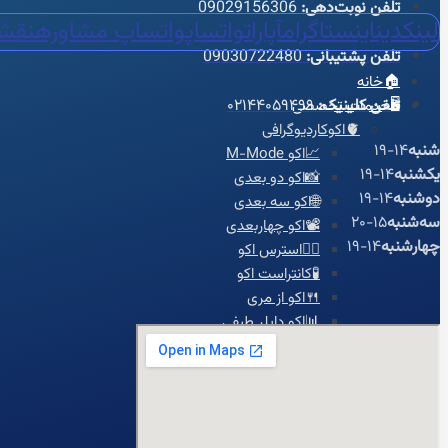
تلفن نوبت‌دهی:
09029156306
لینکدین
اینستاگرام
آپارات
واتساپ
واتساپ مشاوره
نقش
تلفن پشتیبانی:
09030722480
🏠خانه
تلفن کلینیک:
۰۲۱۴۴۰۵۹۴۹۹
🖥️خدمات تخصصی
🫀اکوکاردیوگرافی
شنبه
14-19
📈اکو M-Mode
یکشنبه
14-19
📸اکو دو بعدی
دوشنبه
14-19
🌐اکو سه بعدی
سه‌شنبه
15-20
📽️اکو چهاربعدی
چهارشنبه
14-19
🏃‍♀️استرس اکو
🧪کانتراست اکو
🍴اکو از مری
📊اکو داپلر طیفی
💗اکو داپلر رنگی
🫀اکو داپلر بافتی TDI
💪استرین اکو
👶اکو جنینی
📉نوار قلب