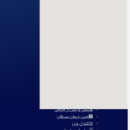
⌚هولتر فشارخون
💓هولتر ضربان قلب
🚴‍♀️تست ورزش
💉آنژیوگرافی
🩺تشخیص‌ودرمان
💬مشاوره
🛡️مشاوره پیشگیری
🍎مشاوره تخصصی تغذیه
🩸بیماران دیابتی
♀️قلب بانوان
🔎چکاپ و غربالگری
🚭مشاوره ترک سیگار
🎗️درمان سرطان سینه
👩‍⚕️مشاوره جراحی زنان
✨جراحی زیبایی
⏳پیش و پس از جراحی
🏥حین درمان سرطان
⚖️کنترل وزن