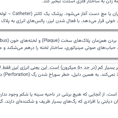
مه زدن به ساختار فلزی استنت تبخیر کند.
💉 فرآیند جراحی ب
خونی قرار می‌دهد. با فعال شدن لیزر، پالس‌های انرژی به پلاک بر
د حباب‌های صوتی مینیاتوری، ساختار لخته را درهم می‌شکند و مسی
🩹 ایمنی این روش بسیار بالاست، زیرا عمق نفوذ لیزر اکسایمر بسیار کم (در ح
است هدف
است. از آنجایی که هیچ برشی در ناحیه سینه یا شکم وجود ندارد، 
دیابتی یا افرادی که رگ‌های بسیار ظریف و شکننده‌ای دارند، گز