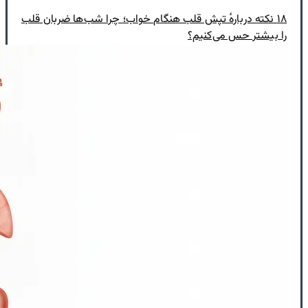
۱۸ نکته دربارهٔ تپش قلب هنگام خواب؛ چرا شب‌ها ضربان قلب
را بیشتر حس می‌کنیم؟