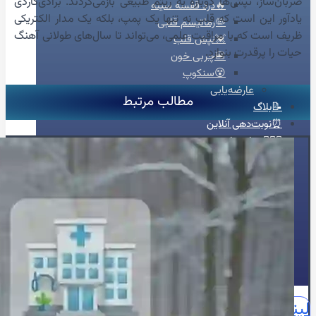
ضربان‌ساز، تپش‌ها دوباره به ریتم طبیعی بازمی‌گردند. برادی‌کاردی
🔥درد قفسه سینه
یادآور این است که قلب نه تنها یک پمپ، بلکه یک مدار الکتریکی
🦠رماتیسم قلبی
ظریف است که با مراقبت علمی، می‌تواند تا سال‌های طولانی آهنگ
💓تپش قلب
حیات را پرقدرت بنوازد.
🍔چربی خون
😵سنکوپ
عارضه‌یابی
مطالب مرتبط
📝بلاگ
⏰نوبت‌دهی آنلاین
👩🏻‍⚕️درباره ما
🩺دکتر محبوبه شیخ
🏥درباره کلینیک
📕زندگینامه
🪪مدارک و مجوزهای حرفه‌ای
📃سوابق علمی و اجرایی
🥇افتخارات و تقدیرنامه‌ها
🌍English
📞تماس با ما
لینکدین
اینستاگرام
آپارات
واتساپ
واتساپ