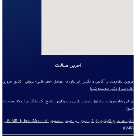
آخرین مقالات
مروری نظام‌مند بر آگاهی و نگرش ایرانیان به عوامل خطر قلبی-عروقی | نتایج مروری
نظام‌مند از دکتر محبوبه شیخ
ارزیابی شاخص‌‌های متداول عوارض قلبی در بارداری | نتایج یک متاآنالیز از دکتر محبوبه
شیخ
مقایسه نتایج اکوکاردیوگرافی مبتنی بر هوش مصنوعیheartModel AI با MRI قلبی
(CMR)