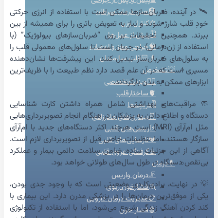
⏳پیش و پس از جراحی
🛰️ در آینده، ضربان‌سازها ممکن است با استفاده از انرژی حرکتی
🏥حین درمان سرطان
خودِ قلب شارژ شوند و نیاز به تعویض باتری را برای همیشه از بین
⚖️کنترل وزن
ببرند. همچنین تحقیقات بر روی “ضربان‌سازهای بیولوژیک” (با
🗓️پیش از عمل‌ها
استفاده از ژن‌درمانی) در جریان است تا سلول‌های معمولی قلب را
🧠جراحی مغز و اعصاب
به سلول‌های ضربان‌ساز تبدیل کنند. این پیشرفت‌ها نشان‌دهنده
👴🏻قلب سالمندان
مسیری است که در آن علم قصد دارد نظم طبیعت را با ظریف‌ترین
💡تشخیص
ابزارهای ممکن به بدن بازگرداند.
👨‍⚕️ویزیت‌تخصصی
🫀ساختارقلب
🧼 مراقبت‌های بهداشتی شامل همراه داشتن کارت شناسایی
🎚️دریچه‌ها
دستگاه و اطلاع دادن به پزشکان در هنگام انجام تصویربرداری‌هایی
🧬بیماری‌های مادرزادی
مثل ام‌آر‌آی (MRI) است. هرچند اکثر دستگاه‌های جدید با ام‌آر‌آی
⚡آریتمی‌های قلبی
سازگار هستند، اما تنظیمات خاصی قبل از تصویربرداری لازم است.
💔نارسایی‌های قلبی
آگاهی از این جزئیات ساده، ضامن سلامت دائمی بیمار و عملکرد
♨️گرفتگی عروق قلبی
بی‌نقص دستگاه در طول سال‌های طولانی خواهد بود.
💊درمان
🦵درمان واریس
💡 در نهایت، برادی‌کاردی وضعیتی است که با وجود جدی بودن،
🫁فشارخون ریوی
یکی از موفق‌ترین درمان‌ها را در پزشکی مدرن دارد. این بیماری با
📋مدیریت درمان دارویی
کند کردن آهنگ زندگی شروع می‌شود، اما با استفاده از تکنولوژی
🩸فشار خون