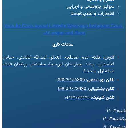
سوابق پژوهشی و اجرایی
افتخارات و تقدیرنامه‌ها
Youtube
Czico-aparat
Linkedin
Whatsapp
Instagram
Czico-
082-maps-and-flags
ساعات کاری
آدرس:
فلکه دوم صادقیه، ابتدای آیت‌الله کاشانی، خیابان
اعتمادیان، پشت بیمارستان ابن‌سینا، ساختمان پزشکان فدک،
طبقه اول، واحد ۸
تلفن نوبت‌دهی:
09029156306
تلفن پشتیبانی:
09030722480
تلفن کلینیک:
۰۲۱۴۴۰۵۹۴۹۹
شنبه
14-19
یکشنبه
14-19
دوشنبه
14-19