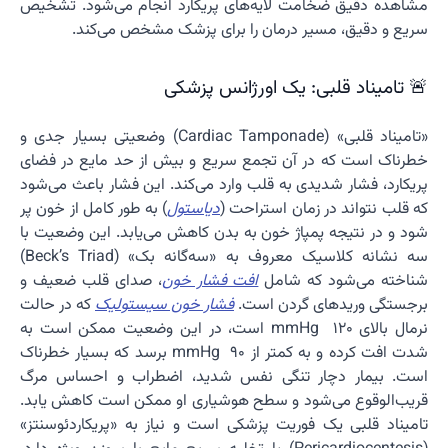
مشاهده دقیق ضخامت لایه‌های پریکارد انجام می‌شود. تشخیص
سریع و دقیق، مسیر درمان را برای پزشک مشخص می‌کند.
🚨 تامیناد قلبی: یک اورژانس پزشکی
«تامیناد قلبی» (Cardiac Tamponade) وضعیتی بسیار جدی و
خطرناک است که در آن تجمع سریع و بیش از حد مایع در فضای
پریکارد، فشار شدیدی به قلب وارد می‌کند. این فشار باعث می‌شود
که قلب نتواند در زمان استراحت (
دیاستول
) به طور کامل از خون پر
شود و در نتیجه پمپاژ خون به بدن کاهش می‌یابد. این وضعیت با
سه نشانه کلاسیک معروف به «سه‌گانه بک» (Beck’s Triad)
شناخته می‌شود که شامل
افت فشار خون
، صدای قلب ضعیف و
برجستگی وریدهای گردن است.
فشار خون سیستولیک
که در حالت
نرمال بالای 120 mmHg است، در این وضعیت ممکن است به
شدت افت کرده و به کمتر از 90 mmHg برسد که بسیار خطرناک
است. بیمار دچار تنگی نفس شدید، اضطراب و احساس مرگ
قریب‌الوقوع می‌شود و سطح هوشیاری او ممکن است کاهش یابد.
تامیناد قلبی یک فوریت پزشکی است و نیاز به «پریکاردئوسنتز»