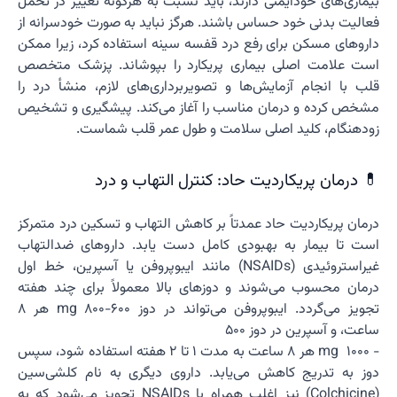
بیماری‌های خودایمنی دارند، باید نسبت به هرگونه تغییر در تحمل
فعالیت بدنی خود حساس باشند. هرگز نباید به صورت خودسرانه از
داروهای مسکن برای رفع درد قفسه سینه استفاده کرد، زیرا ممکن
است علامت اصلی بیماری پریکارد را بپوشاند. پزشک متخصص
قلب با انجام آزمایش‌ها و تصویربرداری‌های لازم، منشأ درد را
مشخص کرده و درمان مناسب را آغاز می‌کند. پیشگیری و تشخیص
زودهنگام، کلید اصلی سلامت و طول عمر قلب شماست.
💊 درمان پریکاردیت حاد: کنترل التهاب و درد
درمان پریکاردیت حاد عمدتاً بر کاهش التهاب و تسکین درد متمرکز
است تا بیمار به بهبودی کامل دست یابد. داروهای ضدالتهاب
غیراستروئیدی (NSAIDs) مانند ایبوپروفن یا آسپرین، خط اول
درمان محسوب می‌شوند و دوزهای بالا معمولاً برای چند هفته
تجویز می‌گردد. ایبوپروفن می‌تواند در دوز 600−800 mg هر ۸
ساعت، و آسپرین در دوز 500
− 1000 mg هر ۸ ساعت به مدت ۱ تا ۲ هفته استفاده شود، سپس
دوز به تدریج کاهش می‌یابد. داروی دیگری به نام کلشی‌سین
(Colchicine) نیز اغلب همراه با NSAIDs تجویز می‌شود که به