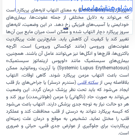
مشاوره
نقشه
ایمیل
«پریکاردیت» (Pericarditis) به معنای التهاب لایه‌های پریکارد است
که می‌تواند به دلایل مختلفی از جمله عفونت‌ها، بیماری‌های
خودایمنی یا آسیب‌های فیزیکی رخ دهد. در این وضعیت، لایه‌های
سروز پریکارد دچار التهاب شده و ممکن است میزان مایع بین آن‌ها
تغییر کند یا کیفیت آن کاهش یابد. شایع‌ترین علت پریکاردیت
عفونت‌های ویروسی (مانند کوکساکی ویروس) است، اگرچه
باکتری‌ها، قارچ‌ها و انگل‌ها نیز می‌توانند عامل آن باشند. همچنین،
بیماری‌های سیستمیک مانند «لوپوس اریتماتوز سیستمیک»
(Systemic Lupus Erythematosus) یا آرتریت روماتوئید ممکن
است باعث التهاب مزمن پریکارد شوند. گاهی اوقات، التهاب
بلافاصله پس از
سکته قلبی
(سندرم درسلر) یا جراحی‌های باز قلب
ایجاد می‌شود که باید تحت نظر پزشک درمان گردد. این وضعیت
می‌تواند به صورت حاد (ناگهانی) یا مزمن (طولانی‌مدت) بروز کند و
هر دو حالت نیاز به توجه جدی پزشکی دارند. التهاب باعث می‌شود
که کیسه پریکارد نتواند به درستی از قلب محافظت کند و عملکرد
قلب را مختل نماید. تشخیص به موقع و درمان علت زمینه‌ای
پریکاردیت برای جلوگیری از عوارض جدی قلبی، حیاتی و ضروری
است.