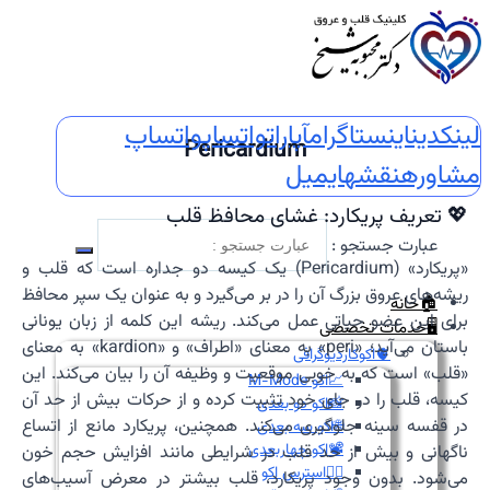
لینکدین
اینستاگرام
آپارات
واتساپ
واتساپ
Pericardium
مشاوره
نقشه
ایمیل
💖 تعریف پریکارد: غشای محافظ قلب
عبارت جستجو :
«پریکارد» (Pericardium) یک کیسه دو جداره است که قلب و
ریشه‌های عروق بزرگ آن را در بر می‌گیرد و به عنوان یک سپر محافظ
🏠خانه
برای این عضو حیاتی عمل می‌کند. ریشه این کلمه از زبان یونانی
🖥️خدمات تخصصی
باستان می‌آید؛ «peri» به معنای «اطراف» و «kardion» به معنای
🫀اکوکاردیوگرافی
«قلب» است که به خوبی موقعیت و وظیفه آن را بیان می‌کند. این
📈اکو M-Mode
کیسه، قلب را در جای خود تثبیت کرده و از حرکات بیش از حد آن
📸اکو دو بعدی
در قفسه سینه جلوگیری می‌کند. همچنین، پریکارد مانع از اتساع
🌐اکو سه بعدی
📽️اکو چهاربعدی
ناگهانی و بیش از حد قلب در شرایطی مانند افزایش حجم خون
🏃‍♀️استرس اکو
می‌شود. بدون وجود پریکارد، قلب بیشتر در معرض آسیب‌های