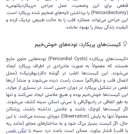
قطعی برای این وضعیت، عمل جراحی «پریکاردیکتومی»
(Pericardiectomy) یا برداشتن لایه‌های ضخیم شده پریکارد است.
این جراحی می‌تواند عملکرد قلب را به حالت طبیعی نزدیک کرده و
کیفیت زندگی بیمار را بهبود بخشد.
🎈 کیست‌های پریکارد: توده‌های خوش‌خیم
«کیست‌های پریکارد» (Pericardial Cysts) توده‌هایی حاوی مایع
هستند که معمولاً به صورت مادرزادی در اطراف پریکارد ایجاد
می‌شوند. این کیست‌ها اغلب در گوشه «کاردیوفرنیک» (محل
اتصال قلب و دیافراگم) سمت راست دیده می‌شوند و منشأ آن‌ها
نقص در تشکیل پریکارد در دوران جنینی است. در بسیاری از موارد،
این کیست‌ها خوش‌خیم بوده و هیچ علامتی ایجاد نمی‌کنند و تنها
به طور اتفاقی در رادیوگرافی یا سی‌تی اسکن سینه کشف می‌شوند.
اگر کیست‌ها کوچک باشند و علامتی نداشته باشند، پزشکان
معمولاً تنها به پایش (Observation) دوره‌ای بسنده می‌کنند. با این
حال، اگر کیست بسیار بزرگ شود و به ساختارهای مجاور (مانند ریه
یا قلب) فشار بیاورد، ممکن است باعث درد سینه یا
تنگی نفس