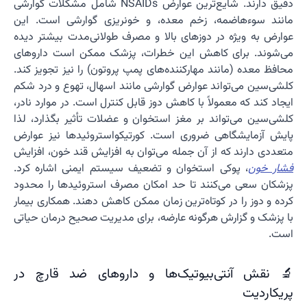
دقیق دارند. شایع‌ترین عوارض NSAIDs شامل مشکلات گوارشی
مانند سوءهاضمه، زخم معده، و خونریزی گوارشی است. این
عوارض به ویژه در دوزهای بالا و مصرف طولانی‌مدت بیشتر دیده
می‌شوند. برای کاهش این خطرات، پزشک ممکن است داروهای
محافظ معده (مانند مهارکننده‌های پمپ پروتون) را نیز تجویز کند.
کلشی‌سین می‌تواند عوارض گوارشی مانند اسهال، تهوع و درد شکم
ایجاد کند که معمولاً با کاهش دوز قابل کنترل است. در موارد نادر،
کلشی‌سین می‌تواند بر مغز استخوان و عضلات تأثیر بگذارد، لذا
پایش آزمایشگاهی ضروری است. کورتیکواستروئیدها نیز عوارض
متعددی دارند که از آن جمله می‌توان به افزایش قند خون، افزایش
فشار خون
، پوکی استخوان و تضعیف سیستم ایمنی اشاره کرد.
پزشکان سعی می‌کنند تا حد امکان مصرف استروئیدها را محدود
کرده و دوز را در کوتاه‌ترین زمان ممکن کاهش دهند. همکاری بیمار
با پزشک و گزارش هرگونه عارضه، برای مدیریت صحیح درمان حیاتی
است.
🔬 نقش آنتی‌بیوتیک‌ها و داروهای ضد قارچ در
پریکاردیت