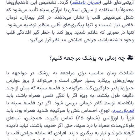
آریتمی‌های قلبی (
ضربان نامنظم
) گردد. تشخیص این ناهنجاری‌ها
معمولاً با استفاده از سی‌تی اسکن یا ام‌آر‌آی سینه تأیید می‌شود که
شکل غیرطبیعی قلب را نشان می‌دهند. در اکثر بیماران، درمان
خاصی نیاز نیست و تنها پیگیری‌های قلبی منظم توصیه می‌شود.
تنها در صورتی که علائم شدید بروز کند یا خطر گیر افتادگی قلب
وجود داشته باشد، جراحی اصلاحی مد نظر قرار می‌گیرد.
🚑 چه زمانی به پزشک مراجعه کنیم؟
شناخت زمان مناسب برای مراجعه به پزشک در مواجهه با
بیماری‌های پریکارد بسیار حیاتی است و می‌تواند از بروز عوارض
جبران‌ناپذیر جلوگیری کند. هرگونه درد قفسه سینه که بیش از چند
دقیقه طول بکشد، به ویژه اگر با تنگی نفس همراه باشد، باید
بلافاصله توسط کادر درمانی بررسی شود. اگر درد قفسه سینه با
تعریق سرد
، تهوع، احساس غش یا سرگیجه شدید همراه بود، باید
فوراً با اورژانس (شماره ۱۱۵) تماس بگیرید. همچنین، تب‌های
طولانی‌مدت همراه با درد سینه، حتی اگر خفیف باشند، نباید نادیده
گرفته شوند و نیاز به پیگیری دارند. افرادی که سابقه جراحی قلب یا