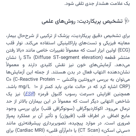
یک علامت هشدار جدی تلقی شود.
🩺 تشخیص پریکاردیت: روش‌های علمی
برای تشخیص دقیق پریکاردیت، پزشک از ترکیبی از شرح‌حال بیمار،
معاینه فیزیکی و تست‌های پاراکلینیکی استفاده می‌کند. نوار قلب
(ECG) اولین ابزار است که معمولاً تغییرات خاصی مانند «بالا رفتن
منتشر قطعه ST» (Diffuse ST-segment elevation) را نشان
می‌دهد. آزمایش‌های خون نیز نقش کلیدی دارند و معمولاً
نشان‌دهنده التهاب فعال در بدن هستند. از جمله این آزمایش‌ها
می‌توان به بررسی «پروتئین واکنشی C» (C-Reactive Protein –
CRP) اشاره کرد که در حالت عادی باید کمتر از 10 mg/L باشد.
همچنین افزایش «سرعت رسوب گلبول قرمز» (
ESR
) نیز یک
شاخص التهابی دیگر است که معمولاً در این بیماران بالاتر از حد
نرمال می‌رود. اکوکاردیوگرافی (سونوگرافی قلب) برای بررسی وجود
مایع اضافی در اطراف قلب (افیوژن) و تأثیر آن بر عملکرد پمپاژ
ضروری است. در موارد پیچیده، تصویربرداری پیشرفته‌تری مانند
«سی‌تی اسکن» (CT Scan) یا «ام‌آر‌آی قلبی» (Cardiac MRI) برای