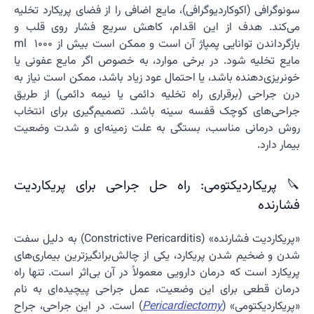
سونوگرافی (اکوکاردیوگرافی)، مایع اضافی را از فضای پریکارد تخلیه
می‌کند. هدف از این اقدام، کاهش سریع فشار روی قلب و
بازگرداندن توانایی پمپاژ آن است و ممکن است بیش از 1000 ml
مایع تخلیه شود. در برخی موارد، به خصوص اگر مایع عفونی یا
خونریزی‌دهنده باشد، یا احتمال عود زیاد باشد، ممکن است نیاز به
درن جراحی (برقراری راه تخلیه دائمی یا نیمه دائمی) از طریق
جراحی‌های کوچک قفسه سینه باشد. تصمیم‌گیری برای انتخاب
روش درمانی مناسب، بستگی به علت زمینه‌ای و شدت وضعیت
بیمار دارد.
🔪 پریکاردیکتومی: راه حل جراحی برای پریکاردیت
فشارنده
«پریکاردیت فشارنده» (Constrictive Pericarditis) به دلیل سفت
شدن و ضخیم شدن پریکارد، یکی از چالش‌برانگیزترین بیماری‌های
پریکارد است که درمان دارویی معمولاً در آن بی‌اثر است. تنها راه
درمان قطعی برای این وضعیت، عمل جراحی پیچیده‌ای به نام
«پریکاردیکتومی» (
Pericardiectomy
) است. در این جراحی، جراح