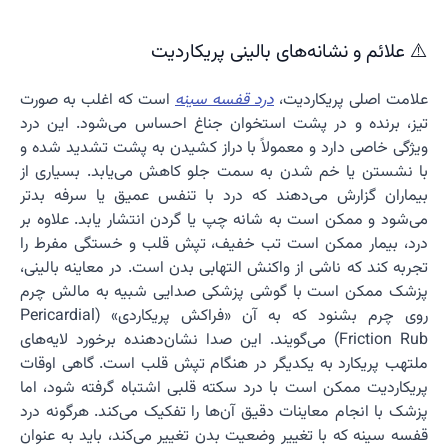
⚠️ علائم و نشانه‌های بالینی پریکاردیت
علامت اصلی پریکاردیت،
درد قفسه سینه
است که اغلب به صورت
تیز، برنده و در پشت استخوان جناغ احساس می‌شود. این درد
ویژگی خاصی دارد و معمولاً با دراز کشیدن به پشت تشدید شده و
با نشستن یا خم شدن به سمت جلو کاهش می‌یابد. بسیاری از
بیماران گزارش می‌دهند که درد با تنفس عمیق یا سرفه بدتر
می‌شود و ممکن است به شانه چپ یا گردن انتشار یابد. علاوه بر
درد، بیمار ممکن است تب خفیف، تپش قلب و خستگی مفرط را
تجربه کند که ناشی از واکنش التهابی بدن است. در معاینه بالینی،
پزشک ممکن است با گوشی پزشکی صدایی شبیه به مالش چرم
روی چرم بشنود که به آن «فراکش پریکاردی» (Pericardial
Friction Rub) می‌گویند. این صدا نشان‌دهنده برخورد لایه‌های
ملتهب پریکارد به یکدیگر در هنگام تپش قلب است. گاهی اوقات
پریکاردیت ممکن است با درد سکته قلبی اشتباه گرفته شود، اما
پزشک با انجام معاینات دقیق آن‌ها را تفکیک می‌کند. هرگونه درد
قفسه سینه که با تغییر وضعیت بدن تغییر می‌کند، باید به عنوان