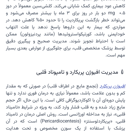
کاهش عود بیماری کمک شایانی می‌کند. کلشی‌سین معمولاً در دوز
0.5 mg دو بار در روز برای ۳ ماه یا بیشتر مصرف می‌شود و
می‌تواند خطر بازگشت پریکاردیت را تا حدود 50% کاهش دهد. در
مواردی که بیمار به این داروها پاسخ ندهد یا علت التهاب
خودایمنی باشد، کورتیکواستروئیدها (مانند پردنیزولون) ممکن
است با احتیاط تجویز شوند. مدیریت صحیح و پیگیری دقیق
توسط پزشک متخصص قلب، برای جلوگیری از عوارض بعدی بسیار
مهم است.
💉 مدیریت افیوژن پریکارد و تامپوناد قلبی
افیوژن پریکارد
(تجمع مایع در اطراف قلب) در صورتی که به مقدار
کم و بدون علامت باشد، معمولاً نیازی به درمان فوری ندارد و تنها
پایش دوره‌ای آن با اکوکاردیوگرافی کافی است. با این حال، اگر حجم
مایع زیاد شده و به قلب فشار وارد کند، به ویژه در شرایط «تامیناد
قلبی»، نیاز به مداخله اورژانسی است. روش اصلی درمان در تامیناد
قلبی، «پریکاردئوسنتز» (Pericardiocentesis) است که در آن
پزشک با استفاده از یک سوزن مخصوص و تحت هدایت