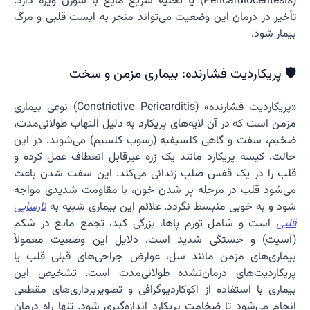
(Pericardiocentesis) یا تخلیه سریع مایع با سوزن ویژه دارد.
تأخیر در درمان این وضعیت می‌تواند منجر به ایست قلبی و مرگ
بیمار شود.
🛡️ پریکاردیت فشارنده: بیماری مزمن و سخت
«پریکاردیت فشارنده» (Constrictive Pericarditis) نوعی بیماری
مزمن است که در آن لایه‌های پریکارد به دلیل التهاب طولانی‌مدت،
ضخیم، سفت و گاهی کلسیفیه (رسوب کلسیم) می‌شوند. در این
حالت، کیسه پریکارد مانند یک زره غیرقابل انعطاف عمل کرده و
قلب را در یک قفس صلب زندانی می‌کند. این سفت شدن باعث
می‌شود قلب در مرحله پر شدن خون، با مقاومت شدیدی مواجه
شود و به خوبی منبسط نگردد. علائم این بیماری شبیه به
نارسایی
قلبی
است و شامل تورم پاها، بزرگی کبد، تجمع مایع در شکم
(آسیت) و خستگی شدید است. دلایل این وضعیت معمولاً
بیماری‌های مزمن مانند سل، عوارض جراحی‌های قبلی قلب یا
پریکاردیت‌های درمان‌نشده طولانی‌مدت است. تشخیص این
بیماری با استفاده از اکوکاردیوگرافی و تصویربرداری‌های مقطعی
انجام می‌شود تا ضخامت پریکارد اندازه‌گیری شود. تنها راه درمان