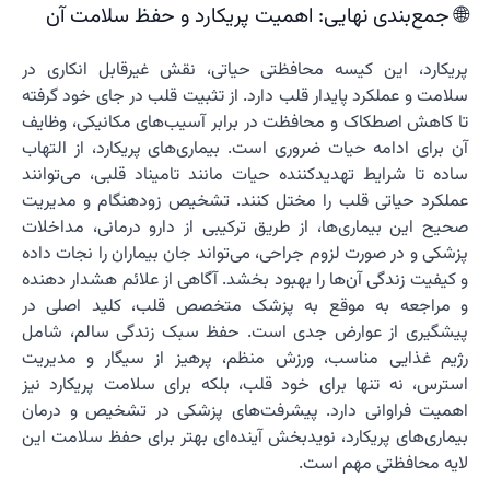
🌐 جمع‌بندی نهایی: اهمیت پریکارد و حفظ سلامت آن
پریکارد، این کیسه محافظتی حیاتی، نقش غیرقابل انکاری در
سلامت و عملکرد پایدار قلب دارد. از تثبیت قلب در جای خود گرفته
تا کاهش اصطکاک و محافظت در برابر آسیب‌های مکانیکی، وظایف
آن برای ادامه حیات ضروری است. بیماری‌های پریکارد، از التهاب
ساده تا شرایط تهدیدکننده حیات مانند تامیناد قلبی، می‌توانند
عملکرد حیاتی قلب را مختل کنند. تشخیص زودهنگام و مدیریت
صحیح این بیماری‌ها، از طریق ترکیبی از دارو درمانی، مداخلات
پزشکی و در صورت لزوم جراحی، می‌تواند جان بیماران را نجات داده
و کیفیت زندگی آن‌ها را بهبود بخشد. آگاهی از علائم هشدار دهنده
و مراجعه به موقع به پزشک متخصص قلب، کلید اصلی در
پیشگیری از عوارض جدی است. حفظ سبک زندگی سالم، شامل
رژیم غذایی مناسب، ورزش منظم، پرهیز از سیگار و مدیریت
استرس، نه تنها برای خود قلب، بلکه برای سلامت پریکارد نیز
اهمیت فراوانی دارد. پیشرفت‌های پزشکی در تشخیص و درمان
بیماری‌های پریکارد، نویدبخش آینده‌ای بهتر برای حفظ سلامت این
لایه محافظتی مهم است.