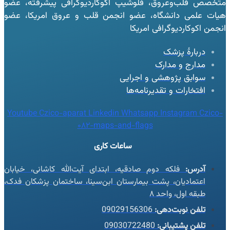
متخصص قلب‌وعروق، فلوشیپ اکوکاردیوگرافی پیشرفته، عضو
هیات علمی دانشگاه، عضو انجمن قلب و عروق امریکا، عضو
انجمن اکوکاردیوگرافی امریکا
دربارهٔ پزشک
مدارج و مدارک
سوابق پژوهشی و اجرایی
افتخارات و تقدیرنامه‌ها
Youtube
Czico-aparat
Linkedin
Whatsapp
Instagram
Czico-
082-maps-and-flags
ساعات کاری
آدرس:
فلکه دوم صادقیه، ابتدای آیت‌الله کاشانی، خیابان
اعتمادیان، پشت بیمارستان ابن‌سینا، ساختمان پزشکان فدک،
طبقه اول، واحد ۸
تلفن نوبت‌دهی:
09029156306
تلفن پشتیبانی:
09030722480