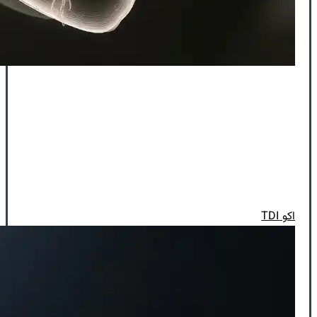
اکو TDI