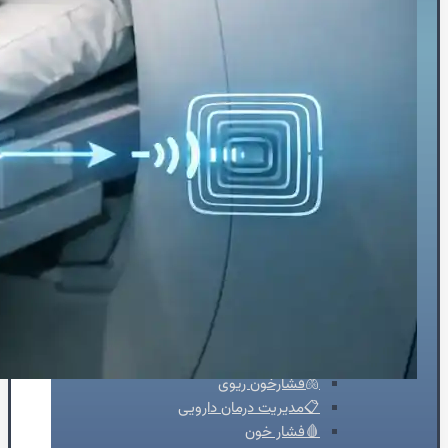
⏳پیش و پس از جراحی
🏥حین درمان سرطان
⚖️کنترل وزن
🗓️پیش از عمل‌ها
🧠جراحی مغز و اعصاب
👴🏻قلب سالمندان
💡تشخیص
👨‍⚕️ویزیت‌تخصصی
🫀ساختارقلب
🎚️دریچه‌ها
🧬بیماری‌های مادرزادی
⚡آریتمی‌های قلبی
💔نارسایی‌های قلبی
♨️گرفتگی عروق قلبی
💊درمان
🦵درمان واریس
🫁فشارخون ریوی
📋مدیریت درمان دارویی
🩸فشار خون