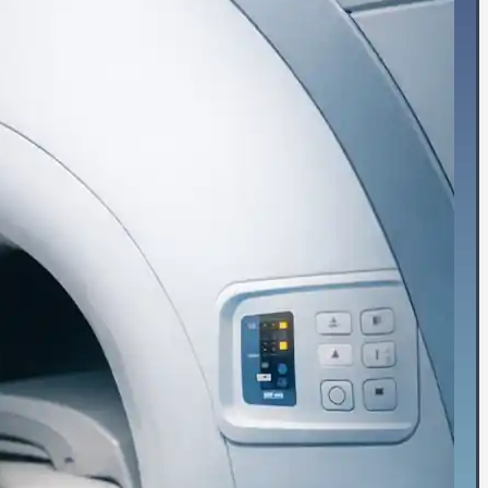
💪استرین اکو
👶اکو جنینی
📉نوار قلب
⌚هولتر فشارخون
💓هولتر ضربان قلب
🚴‍♀️تست ورزش
💉آنژیوگرافی
🩺تشخیص‌ودرمان
💬مشاوره
🛡️مشاوره پیشگیری
🍎مشاوره تخصصی تغذیه
🩸بیماران دیابتی
♀️قلب بانوان
🔎چکاپ و غربالگری
🚭مشاوره ترک سیگار
🎗️درمان سرطان سینه
👩‍⚕️مشاوره جراحی زنان
✨جراحی زیبایی