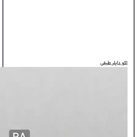
اکو داپلر طیفی