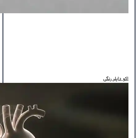
اکو داپلر رنگی