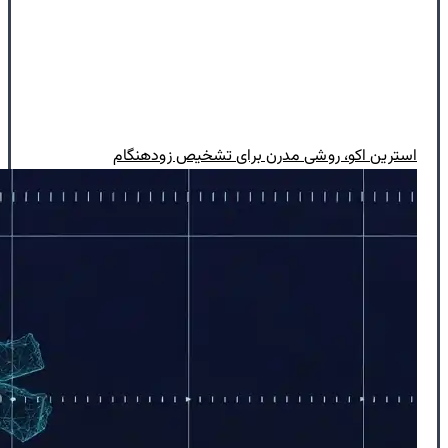
استرین اکو، روشی مدرن برای تشخیص زودهنگام