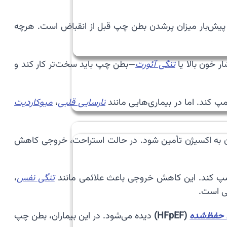
 پیش‌بار میزان پرشدن بطن چپ قبل از انقباض است. هرچه
ر خون بالا یا
تنگی آئورت
—بطن چپ باید سخت‌تر کار کند و
 کند. اما در بیماری‌هایی مانند
نارسایی قلبی
،
میوکاردیت
دن به اکسیژن تأمین شود. در حالت استراحت، خروجی کاهش
مپ کند. این کاهش خروجی باعث علائمی مانند
تنگی نفس
،
ی است.
(HFpEF)
دیده می‌شود. در این بیماران، بطن چپ