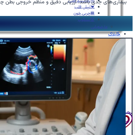
🦠رماتیسم قلبی
بیماری‌های جدی باشد. ارزیابی دقیق و منظم خروجی بطن چ
💓تپش قلب
🍔چربی خون
😵سنکوپ
عارضه‌یابی
📝بلاگ
⏰نوبت‌دهی آنلاین
👩🏻‍⚕️درباره ما
🩺دکتر محبوبه شیخ
🏥درباره کلینیک
📕زندگینامه
🪪مدارک و مجوزهای حرفه‌ای
📃سوابق علمی و اجرایی
🥇افتخارات و تقدیرنامه‌ها
🌍English
📞تماس با ما