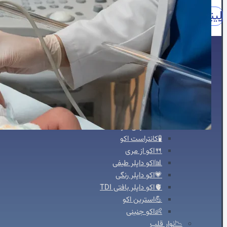
لینکدین
اینستاگرام
آپارات
واتساپ
واتساپ مشاوره
نقش
🏠خانه
🖥️خدمات تخصصی
🫀اکوکاردیوگرافی
📈اکو M-Mode
📸اکو دو بعدی
🌐اکو سه بعدی
📽️اکو چهاربعدی
🏃‍♀️استرس اکو
🧪کانتراست اکو
🍴اکو از مری
📊اکو داپلر طیفی
💗اکو داپلر رنگی
🫀اکو داپلر بافتی TDI
💪استرین اکو
👶اکو جنینی
📉نوار قلب