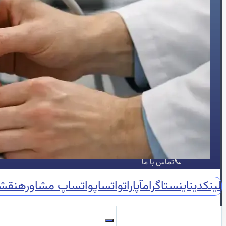
🍔چربی خون
😵سنکوپ
عارضه‌یابی
📝بلاگ
⏰نوبت‌دهی آنلاین
👩🏻‍⚕️درباره ما
🩺دکتر محبوبه شیخ
🏥درباره کلینیک
📕زندگینامه
🪪مدارک و مجوزهای حرفه‌ای
📃سوابق علمی و اجرایی
🥇افتخارات و تقدیرنامه‌ها
🌍English
📞تماس با ما
لینکدین
اینستاگرام
آپارات
واتساپ
واتساپ مشاوره
نقش