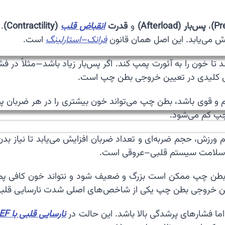
،
پس‌بار (Afterload)
و
قدرت
انقباض قلب
(Contractility)
.
یش می‌یابد. این اصل همان قانون
فرانک–استارلینگ
است.
ا خون را به آئورت پمپ کند. اگر پس‌بار زیاد باشد—مثلاً در فشا
مل کلیدی در تعیین خروجی بطن چپ است.
و قوی باشد، بطن چپ می‌تواند خون بیشتری را در هر ضربان پمپ
چپ کم می‌شود.
ورزش، حجم ضربه‌ای و تعداد ضربان افزایش می‌یابد تا نیاز ب
نده سلامت سیستم قلبی–عروقی است.
. بطن چپ ممکن است بزرگ و ضعیف شود و نتواند خون کافی پ
راین خروجی بطن چپ یکی از شاخص‌های اصلی شدت نارسایی قلب
ا فشارهای پرشدگی بالا باشد. این حالت در
نارسایی قلبی با EF حفظ‌شده