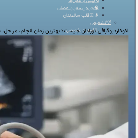
🗓️پیش از عمل‌ها
🧠جراحی مغز و اعصاب
👴🏻قلب سالمندان
💡تشخیص
اکوکاردیوگرافی نوزادان چیست؟ بهترین زمان انجام، مراحل،
👨‍⚕️ویزیت‌تخصصی
🫀ساختارقلب
🎚️دریچه‌ها
🧬بیماری‌های مادرزادی
⚡آریتمی‌های قلبی
💔نارسایی‌های قلبی
♨️گرفتگی عروق قلبی
💊درمان
🦵درمان واریس
🫁فشارخون ریوی
📋مدیریت درمان دارویی
🩸فشار خون
🔥درد قفسه سینه
🦠رماتیسم قلبی
💓تپش قلب