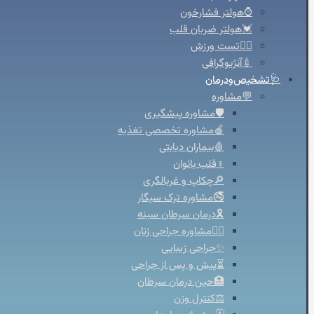
⌚هولتر فشارخون
💓هولتر ضربان قلب
🚴‍♀️تست ورزش
💉آنژیوگرافی
🩺تشخیص‌ودرمان
💬مشاوره
🛡️مشاوره پیشگیری
🍎مشاوره تخصصی تغذیه
🩸بیماران دیابتی
♀️قلب بانوان
🔎چکاپ و غربالگری
🚭مشاوره ترک سیگار
🎗️درمان سرطان سینه
👩‍⚕️مشاوره جراحی زنان
✨جراحی زیبایی
⏳پیش و پس از جراحی
🏥حین درمان سرطان
⚖️کنترل وزن