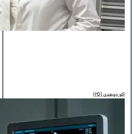
اکو دوبعدی (۲D)