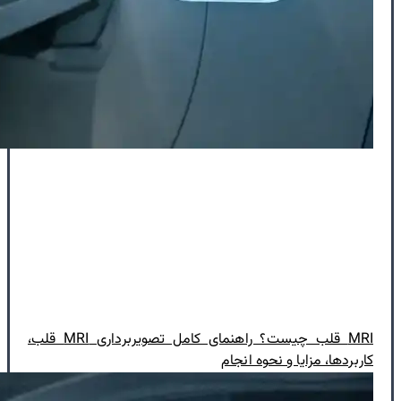
MRI قلب چیست؟ راهنمای کامل تصویربرداری MRI قلب،
کاربردها، مزایا و نحوه انجام