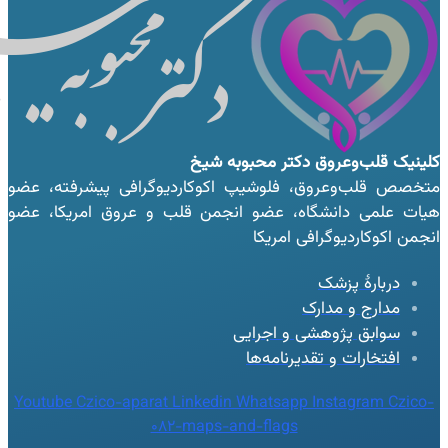
کلینیک قلب‌وعروق
دکتر محبوبه شیخ
متخصص قلب‌وعروق، فلوشیپ اکوکاردیوگرافی پیشرفته، عضو
هیات علمی دانشگاه، عضو انجمن قلب و عروق امریکا، عضو
انجمن اکوکاردیوگرافی امریکا
دربارهٔ پزشک
مدارج و مدارک
سوابق پژوهشی و اجرایی
افتخارات و تقدیرنامه‌ها
Youtube
Czico-aparat
Linkedin
Whatsapp
Instagram
Czico-
082-maps-and-flags