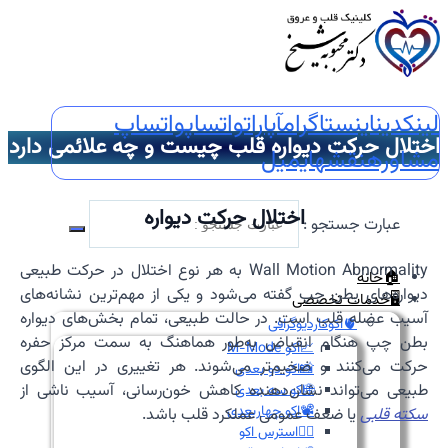
لینکدین
اینستاگرام
آپارات
واتساپ
واتساپ
اختلال حرکت دیواره قلب چیست و چه علائمی دارد
مشاوره
نقشه
ایمیل
اختلال حرکت دیواره
عبارت جستجو :
Wall Motion Abnormality به هر نوع اختلال در حرکت طبیعی
🏠خانه
دیواره‌های بطن چپ گفته می‌شود و یکی از مهم‌ترین نشانه‌های
🖥️خدمات تخصصی
آسیب عضله قلب است. در حالت طبیعی، تمام بخش‌های دیواره
🫀اکوکاردیوگرافی
بطن چپ هنگام انقباض به‌طور هماهنگ به سمت مرکز حفره
📈اکو M-Mode
حرکت می‌کنند و ضخیم‌تر می‌شوند. هر تغییری در این الگوی
📸اکو دو بعدی
طبیعی می‌تواند نشان‌دهنده کاهش خون‌رسانی، آسیب ناشی از
🌐اکو سه بعدی
📽️اکو چهاربعدی
سکته قلبی
یا ضعف عمومی عملکرد قلب باشد.
🏃‍♀️استرس اکو