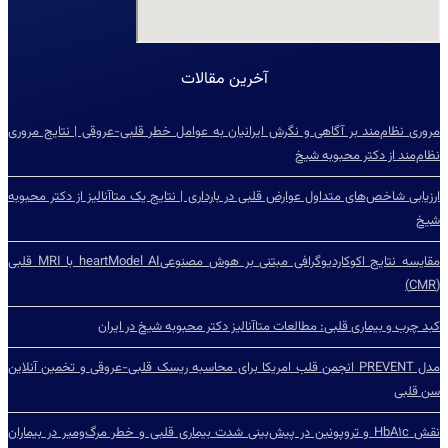
آخرین مقالات
مروری نظام‌مند بر آگاهی و نگرش ایرانیان به عوامل خطر قلبی-عروقی | نتایج مروری
نظام‌مند از دکتر محبوبه شیخ
ارزیابی شاخص‌‌های متداول عوارض قلبی در بارداری | نتایج یک متاآنالیز از دکتر محبوبه
شیخ
مقایسه نتایج اکوکاردیوگرافی مبتنی بر هوش مصنوعیheartModel AI با MRI قلبی
(CMR)
کبد چرب و بیماری قلبی: مطالعات متاآنالیز دکتر محبوبه شیخ در ایران
مدل PREVENT انجمن قلب امریکا برای محاسبه ریسک قلبی-عروقی و تخمین آنلاین
سن قلبی
نقش HbA۱c و تروپونین در پیش‌بینی شدت بیماری قلبی و خطر مرگ‌ومیر در بیماران