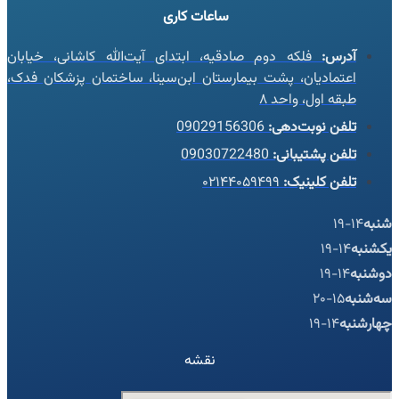
ساعات کاری
آدرس:
فلکه دوم صادقیه، ابتدای آیت‌الله کاشانی، خیابان
اعتمادیان، پشت بیمارستان ابن‌سینا، ساختمان پزشکان فدک،
طبقه اول، واحد ۸
تلفن نوبت‌دهی:
09029156306
تلفن پشتیبانی:
09030722480
تلفن کلینیک:
۰۲۱۴۴۰۵۹۴۹۹
شنبه
14-19
یکشنبه
14-19
دوشنبه
14-19
سه‌شنبه
15-20
چهارشنبه
14-19
نقشه