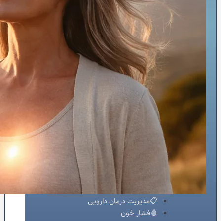
⏳پیش و پس از جراحی
🏥حین درمان سرطان
⚖️کنترل وزن
🗓️پیش از عمل‌ها
🧠جراحی مغز و اعصاب
👴🏻قلب سالمندان
💡تشخیص
👨‍⚕️ویزیت‌تخصصی
🫀ساختارقلب
🎚️دریچه‌ها
🧬بیماری‌های مادرزادی
⚡آریتمی‌های قلبی
💔نارسایی‌های قلبی
♨️گرفتگی عروق قلبی
💊درمان
🦵درمان واریس
🫁فشارخون ریوی
📋مدیریت درمان دارویی
🩸فشار خون