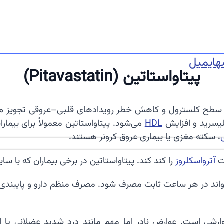
ه
ایمیل
پیتاواستاتین (Pitavastatin)
یسرید و افزایش
HDL
می‌شود. پیتاواستاتین معمولاً برای بیمارا
، سکته مغزی یا بیماری عروق کرونر هستند.
فت
آترواسکلروز
را کند کند. پیتاواستاتین در برخی بیماران که با سای
۴ میلی‌گرم در روز است و می‌تواند در هر ساعت ثابت مصرف شود. مصرف منظم دار
 است. عوارض نادر اما مهم مانند درد شدید عضلانی یا افزا