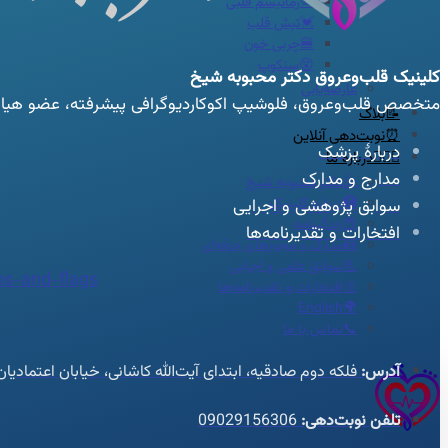
🦠رماتیسم قلبی
💓تپش قلب
🍔چربی خون
😵سنکوپ
کلینیک قلب‌وعروق
دکتر محبوبه شیخ
عارضه‌یابی
متخصص قلب‌وعروق، فلوشیپ اکوکاردیوگرافی پیشرفته، عضو هیات ع
📝بلاگ
⏰نوبت‌دهی آنلاین
دربارهٔ پزشک
👩🏻‍⚕️درباره ما
مدارج و مدارک
🩺دکتر محبوبه شیخ
🏥درباره کلینیک
سوابق پژوهشی و اجرایی
📕زندگینامه
افتخارات و تقدیرنامه‌ها
🪪مدارک و مجوزهای حرفه‌ای
📃سوابق علمی و اجرایی
s-and-flags
🥇افتخارات و تقدیرنامه‌ها
🌍English
📞تماس با ما
آدرس:
فلکه دوم صادقیه، ابتدای آیت‌الله کاشانی، خیابان اعتمادی
تلفن نوبت‌دهی:
09029156306