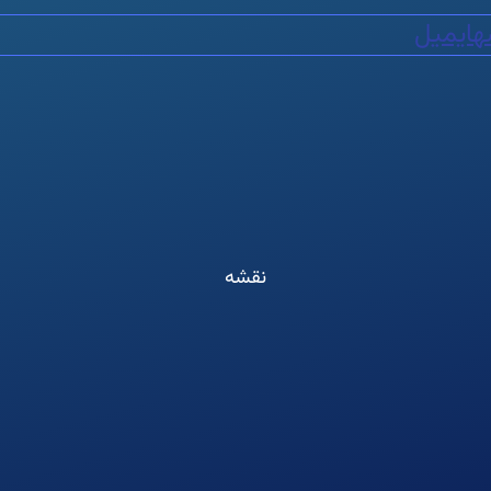
ه
ایمیل
نقشه