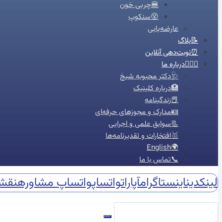
🍔چربی خون
😵سنکوپ
عارضه‌یابی
📝بلاگ
⏰نوبت‌دهی آنلاین
👩🏻‍⚕️درباره ما
🩺دکتر محبوبه شیخ
🏥درباره کلینیک
📕زندگینامه
🪪مدارک و مجوزهای حرفه‌ای
📃سوابق علمی و اجرایی
🥇افتخارات و تقدیرنامه‌ها
🌍English
📞تماس با ما
لینکدین
اینستاگرام
آپارات
واتساپ
واتساپ مشاوره
نقش