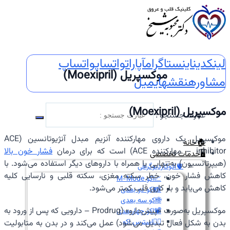
لینکدین
اینستاگرام
آپارات
واتساپ
واتساپ
موکسپریل (Moexipril)
مشاوره
نقشه
ایمیل
موکسپریل (Moexipril)
عبارت جستجو :
موکسپریل یک داروی مهارکننده آنزیم مبدل آنژیوتانسین (ACE
🏠خانه
inhibitor – مهارکننده ACE) است که برای درمان
فشار خون بالا
🖥️خدمات تخصصی
(هیپرتانسیون) به‌تنهایی یا همراه با داروهای دیگر استفاده می‌شود. با
🫀اکوکاردیوگرافی
کاهش فشار خون، خطر سکته مغزی، سکته قلبی و نارسایی کلیه
📈اکو M-Mode
کاهش می‌یابد و بار کاری قلب کمتر می‌شود.
📸اکو دو بعدی
🌐اکو سه بعدی
موکسپریل به‌صورت «پیش‌دارو» (Prodrug – دارویی که پس از ورود به
📽️اکو چهاربعدی
🏃‍♀️استرس اکو
بدن به شکل فعال تبدیل می‌شود) عمل می‌کند و در بدن به متابولیت