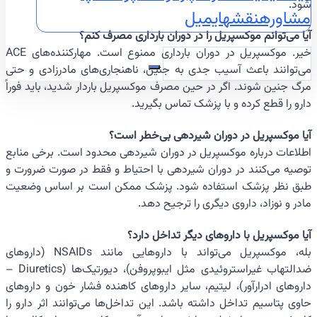
شود.
مشاوره
نقشه
ایمیل
آیا می‌توانم موکسپریل را در دوران بارداری مصرف کنم؟
خیر. موکسپریل در دوران بارداری ممنوع است. مهارکننده‌های ACE
می‌توانند باعث آسیب جدی به جنین، ناهنجاری‌های مادرزادی و حتی
مرگ جنین شوند. اگر در حین مصرف موکسپریل باردار شدید، باید فوراً
دارو را قطع کرده و با پزشک تماس بگیرید.
آیا موکسپریل در دوران شیردهی بی‌خطر است؟
اطلاعات درباره موکسپریل در دوران شیردهی محدود است. برخی منابع
توصیه می‌کنند در دوران شیردهی با احتیاط و فقط در صورت ضرورت و
طبق نظر پزشک استفاده شود. پزشک ممکن است بر اساس وضعیت
مادر و نوزاد، داروی دیگری را ترجیح دهد.
آیا موکسپریل با داروهای دیگر تداخل دارد؟
بله، موکسپریل می‌تواند با داروهایی مانند NSAIDs (داروهای
ضدالتهاب غیراستروئیدی مثل ایبوپروفن)، دیورتیک‌ها (Diuretics –
داروهای ادرارآور)، لیتیم، سایر داروهای کاهنده فشار خون و داروهای
حاوی پتاسیم تداخل داشته باشد. این تداخل‌ها می‌توانند اثر دارو را