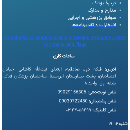
دربارهٔ پزشک
مدارج و مدارک
سوابق پژوهشی و اجرایی
افتخارات و تقدیرنامه‌ها
Youtube
Czico-aparat
Linkedin
Whatsapp
Instagram
Czico-
082-maps-and-flags
ساعات کاری
آدرس:
فلکه دوم صادقیه، ابتدای آیت‌الله کاشانی، خیابان
اعتمادیان، پشت بیمارستان ابن‌سینا، ساختمان پزشکان فدک،
طبقه اول، واحد ۸
تلفن نوبت‌دهی:
09029156306
تلفن پشتیبانی:
09030722480
تلفن کلینیک:
۰۲۱۴۴۰۵۹۴۹۹
شنبه
14-19