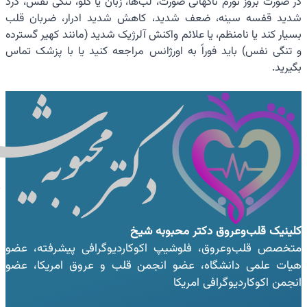
در صورت بروز تورم ناگهانی صورت، لب‌ها، زبان یا گلو، تنگی نفس، درد
شدید قفسه سینه، ضعف شدید، کاهش شدید ادرار، ضربان قلب
بسیار کند یا نامنظم، یا علائم واکنش آلرژیک شدید (مانند کهیر گسترده
و تنگی نفس) باید فوراً به اورژانس مراجعه کنید یا با پزشک تماس
بگیرید.
کلینیک قلب‌وعروق
دکتر محبوبه شیخ
متخصص قلب‌وعروق، فلوشیپ اکوکاردیوگرافی پیشرفته، عضو
هیات علمی دانشگاه، عضو انجمن قلب و عروق امریکا، عضو
انجمن اکوکاردیوگرافی امریکا