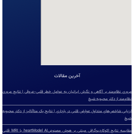
آخرین مقالات
مروری نظام‌مند بر آگاهی و نگرش ایرانیان به عوامل خطر قلبی-عروقی | نتایج مروری
نظام‌مند از دکتر محبوبه شیخ
ارزیابی شاخص‌‌های متداول عوارض قلبی در بارداری | نتایج یک متاآنالیز از دکتر محبوبه
شیخ
مقایسه نتایج اکوکاردیوگرافی مبتنی بر هوش مصنوعیheartModel AI با MRI قلبی