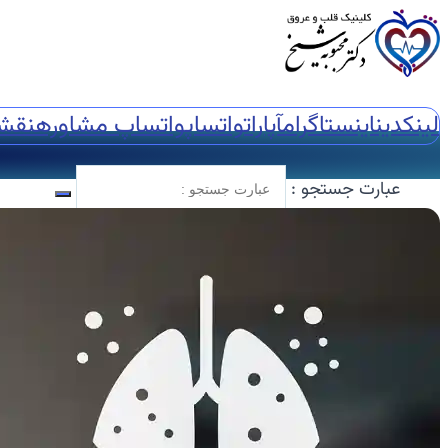
لینکدین
اینستاگرام
آپارات
واتساپ
واتساپ مشاوره
نقش
عبارت جستجو :
🏠خانه
🖥️خدمات تخصصی
🫀اکوکاردیوگرافی
📈اکو M-Mode
📸اکو دو بعدی
🌐اکو سه بعدی
📽️اکو چهاربعدی
🏃‍♀️استرس اکو
🧪کانتراست اکو
🍴اکو از مری