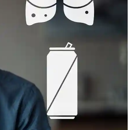
📊اکو داپلر طیفی
💗اکو داپلر رنگی
🫀اکو داپلر بافتی TDI
💪استرین اکو
👶اکو جنینی
📉نوار قلب
⌚هولتر فشارخون
💓هولتر ضربان قلب
🚴‍♀️تست ورزش
💉آنژیوگرافی
🩺تشخیص‌ودرمان
💬مشاوره
🛡️مشاوره پیشگیری
🍎مشاوره تخصصی تغذیه
🩸بیماران دیابتی
♀️قلب بانوان
🔎چکاپ و غربالگری
🚭مشاوره ترک سیگار
🎗️درمان سرطان سینه
👩‍⚕️مشاوره جراحی زنان
✨جراحی زیبایی