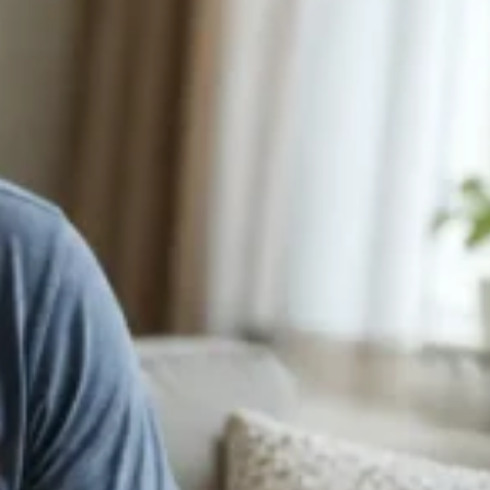
🧪کانتراست اکو
🍴اکو از مری
📊اکو داپلر طیفی
💗اکو داپلر رنگی
🫀اکو داپلر بافتی TDI
💪استرین اکو
👶اکو جنینی
📉نوار قلب
⌚هولتر فشارخون
💓هولتر ضربان قلب
🚴‍♀️تست ورزش
💉آنژیوگرافی
🩺تشخیص‌ودرمان
💬مشاوره
🛡️مشاوره پیشگیری
🍎مشاوره تخصصی تغذیه
🩸بیماران دیابتی
♀️قلب بانوان
🔎چکاپ و غربالگری
🚭مشاوره ترک سیگار
🎗️درمان سرطان سینه