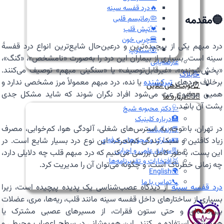
🔥درد قفسه سینه
🔵مقدمه
🦠رماتیسم قلبی
💓تپش قلب
🍔چربی خون
درد مبهم یکی از پیچیده‌ترین و درعین‌حال شایع‌ترین انواع درد قفسهٔ
😵سنکوپ
سینه است. بسیاری از بیماران این درد را به‌صورت «نامشخص»، «گنگ»،
عارضه‌یابی
«پخش‌شونده»، «غیرقابل‌توصیف» یا «سنگینی مبهم» توصیف می‌کنند.
📝بلاگ
برخلاف دردهای
تیرکشنده
یا نده، درد مبهم معمولاً مرز مشخصی ندارد و
⏰نوبت‌دهی آنلاین
همین موضوع عث می‌شود افراد نگران شوند که شاید مشکل جدی
👩🏻‍⚕️درباره ما
پشت آن باشد.
🩺دکتر محبوبه شیخ
🏥درباره کلینیک
در تهران، با توجه به استرس‌های شغلی، آلودگی هوا، کم‌خوابی، مصرف
📕زندگینامه
🪪مدارک و مجوزهای حرفه‌ای
زیاد کافئین و سبک زندگی کم‌تحرک، این نوع درد بسیار شایع است. در
📃سوابق علمی و اجرایی
این پست، به‌طور کامل بررسی می‌کنیم که درد مبهم قلب چه دلایلی دارد،
🥇افتخارات و تقدیرنامه‌ها
چه زمانی خطرناک است، و چگونه می‌توان آن را مدیریت کرد.
🌍English
📞تماس با ما
درد قفسه سینه
از دیدگاه عصب‌شناسی یک پدیده پیچیده است، زیرا
بسیاری از ساختارهای داخل قفسه سینه مانند قلب، ریه‌ها، مری، عضلات
بین‌دنده‌ای و حتی ستون فقرات، از مسیرهای عصبی مشترک یا
هم‌پوشان استفاده می‌کنند. این هم‌پوشانی در سطح اعصاب محیطی و