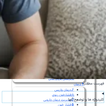
👩‍⚕️مشاوره جراحی زنان
✨جراحی زیبایی
⏳پیش و پس از جراحی
🏥حین درمان سرطان
⚖️کنترل وزن
🗓️پیش از عمل‌ها
🧠جراحی مغز و اعصاب
👴🏻قلب سالمندان
💡تشخیص
👨‍⚕️ویزیت‌تخصصی
🫀ساختارقلب
🎚️دریچه‌ها
🧬بیماری‌های مادرزادی
⚡آریتمی‌های قلبی
💔نارسایی‌های قلبی
♨️گرفتگی عروق قلبی
فهرست مطالب
💊درمان
🦵درمان واریس
🫁فشارخون ریوی
کلیدواژه ها و توضیح آنها
📋مدیریت درمان دارویی
🩸فشار خون