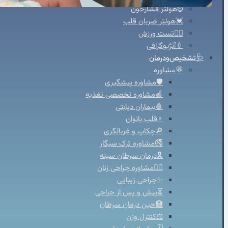
⌚هولتر فشارخون
💓هولتر ضربان قلب
🚴‍♀️تست ورزش
💉آنژیوگرافی
🩺تشخیص‌ودرمان
💬مشاوره
🛡️مشاوره پیشگیری
🍎مشاوره تخصصی تغذیه
🩸بیماران دیابتی
♀️قلب بانوان
🔎چکاپ و غربالگری
🚭مشاوره ترک سیگار
🎗️درمان سرطان سینه
👩‍⚕️مشاوره جراحی زنان
✨جراحی زیبایی
⏳پیش و پس از جراحی
🏥حین درمان سرطان
⚖️کنترل وزن