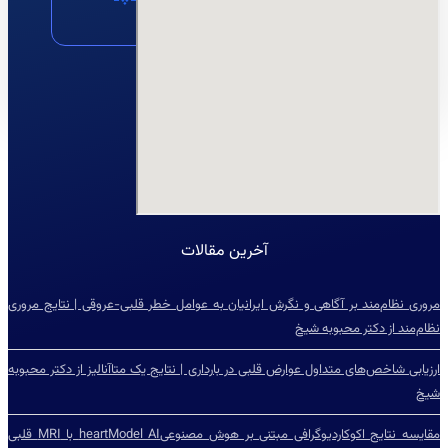
مشاوره
نقشه
ایمیل
آخرین مقالات
مروری نظام‌مند بر آگاهی و نگرش ایرانیان به عوامل خطر قلبی-عروقی | نتایج مروری
نظام‌مند از دکتر محبوبه شیخ
ارزیابی شاخص‌‌های متداول عوارض قلبی در بارداری | نتایج یک متاآنالیز از دکتر محبوبه
شیخ
مقایسه نتایج اکوکاردیوگرافی مبتنی بر هوش مصنوعیheartModel AI با MRI قلبی