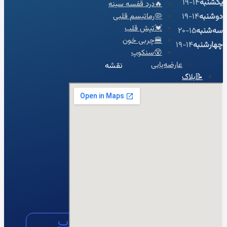
یکشنبه
14-19
🔥درد قفسه سینه
دوشنبه
14-19
🦠رماتیسم قلبی
💓تپش قلب
سه‌شنبه
15-20
🍔چربی خون
چهارشنبه
14-19
😵سنکوپ
عارضه‌یابی
نقشه
📝بلاگ
⏰نوبت‌دهی آنلاین
👩🏻‍⚕️درباره ما
🩺دکتر محبوبه شیخ
🏥درباره کلینیک
📕زندگینامه
🪪مدارک و مجوزهای حرفه‌ای
📃سوابق علمی و اجرایی
🥇افتخارات و تقدیرنامه‌ها
🌍English
📞تماس با ما
لینکدین
اینستاگرام
آپارات
واتساپ
واتساپ