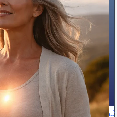
🔥درد قفسه سینه
🦠رماتیسم قلبی
💓تپش قلب
🍔چربی خون
😵سنکوپ
عارضه‌یابی
📝بلاگ
⏰نوبت‌دهی آنلاین
👩🏻‍⚕️درباره ما
🩺دکتر محبوبه شیخ
🏥درباره کلینیک
📕زندگینامه
🪪مدارک و مجوزهای حرفه‌ای
📃سوابق علمی و اجرایی
🥇افتخارات و تقدیرنامه‌ها
🌍English
📞تماس با ما
لینکدین
اینستاگرام
آپارات
واتساپ
واتساپ