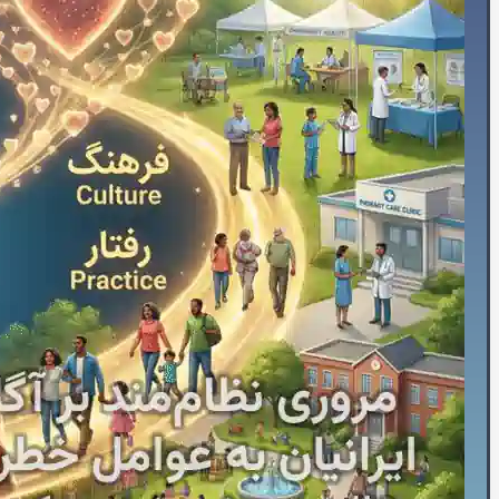
💪استرین اکو
👶اکو جنینی
📉نوار قلب
⌚هولتر فشارخون
💓هولتر ضربان قلب
🚴‍♀️تست ورزش
💉آنژیوگرافی
🩺تشخیص‌ودرمان
💬مشاوره
🛡️مشاوره پیشگیری
🍎مشاوره تخصصی تغذیه
🩸بیماران دیابتی
♀️قلب بانوان
🔎چکاپ و غربالگری
🚭مشاوره ترک سیگار
🎗️درمان سرطان سینه
👩‍⚕️مشاوره جراحی زنان
✨جراحی زیبایی