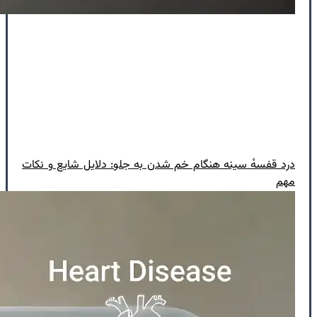
درد قفسهٔ سینه هنگام خم شدن به جلو: دلایل شایع و نکات
مهم