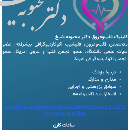
کلینیک قلب‌وعروق
دکتر محبوبه شیخ
متخصص قلب‌وعروق، فلوشیپ اکوکاردیوگرافی پیشرفته، عضو
هیات علمی دانشگاه، عضو انجمن قلب و عروق امریکا، عضو
انجمن اکوکاردیوگرافی امریکا
دربارهٔ پزشک
مدارج و مدارک
سوابق پژوهشی و اجرایی
افتخارات و تقدیرنامه‌ها
Youtube
Czico-aparat
Linkedin
Whatsapp
Instagram
Czico-
082-maps-and-flags
ساعات کاری