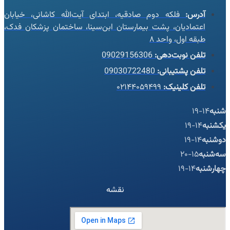
آدرس:
فلکه دوم صادقیه، ابتدای آیت‌الله کاشانی، خیابان
اعتمادیان، پشت بیمارستان ابن‌سینا، ساختمان پزشکان فدک،
طبقه اول، واحد ۸
تلفن نوبت‌دهی:
09029156306
تلفن پشتیبانی:
09030722480
تلفن کلینیک:
۰۲۱۴۴۰۵۹۴۹۹
شنبه
14-19
یکشنبه
14-19
دوشنبه
14-19
سه‌شنبه
15-20
چهارشنبه
14-19
نقشه