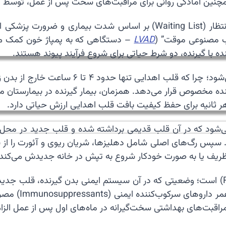
و همچنین آمادگی روانی برای مراقبت‌های سخت پس از عمل، توسط
⏳ به دلیل کمبود شدید اعضای اهدایی، بیماران در لیست انتظار (ting List
ب مصنوعی موقت” (
LVAD
– دستگاهی که به پمپاژ خون کمک می‌کن
نده با گیرنده، دو شرط حیاتی برای شروع فرآیند پیوند هستند.
🚀 فرآیند پیوند با یک عملیات لجستیکی بسیار 
نده مخصوص قرار می‌دهد. همزمان، بیمار گیرنده در بیمارستان م
هر ثانیه برای حفظ کیفیت بافت قلب اهدایی ارزش حیاتی دارد.
ی به روش “ارتوتوپیک” (Orthotopic) انجام می‌شود که در آن قلب قدیمی برداشته شده و
س رگ‌های اصلی شامل دهلیزها، شریان ریوی و آئورت را از قلب 
ظریف یا به صورت خودکار شروع به تپش در خانه جدیدش می‌کند.
🛡️ بزرگ‌ترین چالش پس از پیوند، پدیده پس زدن (Rejection) است؛ وضعیتی که در آن سیستم 
حمله می‌کند. بر
 مراقبت‌های بهداشتی سخت‌گیرانه در ماه‌های اول پس از عمل الز