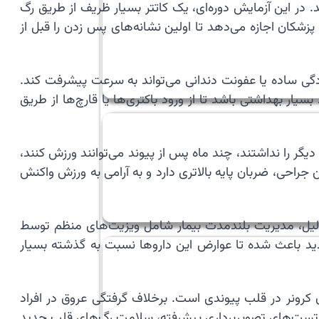
از روشی به نام بیوپسی اندومیوکارد (Endomyocardial Biopsy) استفاده می‌کنند. در این آزمایش دوره‌ای، یک کاتتر بسیار ظریف از طریق رگ
شکان اجازه می‌دهد تا اولین نشانه‌های پس زدن را قبل از
گی ساده یا عفونت دندانی می‌تواند به سرعت پیشرفت کند.
یار بهداشتی باشد تا از ورود باکتری‌ها یا قارچ‌ها از طریق
رفتن تا اتاق دیگر را نداشتند، چند ماه پس از پیوند می‌توانند ورزش کنند،
جراحی، ضربان پایه بالاتری دارد و به آرامی به ورزش واکنش
دلیل، مدیریت بلندمدت بیمار شامل ویزیت‌های منظم توسط
د باعث شده تا عوارض این داروها نسبت به گذشته بسیار
رافت” (CAV) نام دارد که نوعی گرفتگی سریع عروق کرونر در قلب پیوندی است. برخلاف گرفتگی عروق در افراد
تست‌های تصویربرداری پیشرفته، سلامت رگ‌های قلب جدید