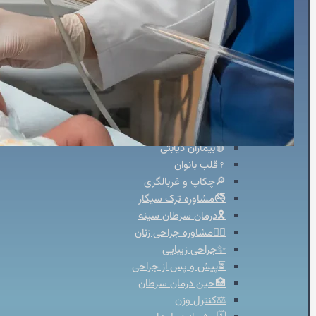
⌚هولتر فشارخون
💓هولتر ضربان قلب
🚴‍♀️تست ورزش
💉آنژیوگرافی
🩺تشخیص‌ودرمان
💬مشاوره
🛡️مشاوره پیشگیری
🍎مشاوره تخصصی تغذیه
🩸بیماران دیابتی
♀️قلب بانوان
🔎چکاپ و غربالگری
🚭مشاوره ترک سیگار
🎗️درمان سرطان سینه
👩‍⚕️مشاوره جراحی زنان
✨جراحی زیبایی
⏳پیش و پس از جراحی
🏥حین درمان سرطان
⚖️کنترل وزن