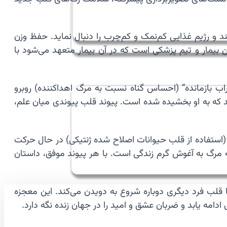
د و رژیم غذایی کم‌نمک و کم‌چرب را دنبال نماید. حفظ وزن
ن بیمار و تیم پزشکی است که در آن بیمار متعهد می‌شود با
ب بازمانده” (احساس گناه نسبت به مرگ اهداکننده) روبرو
اشد که به او بخشیده شده است. پیوند قلب پیوندی میان علم،
ب‌های مصنوعی کامل” (Total Artificial Heart) و “گزنوترانسپلنتیشن” (استفاده از قلب حیوانات اصلاح شده ژنتیکی) در حال حرکت
ه مرگ به آغوش گرم زندگی است. با هر پیوند موفق، داستان
قلب فرد دیگری دوباره شروع به دویدن می‌کند. این معجزه
 ادامه یابد و ضربان عشق و امید را در جهان زنده نگه دارد.