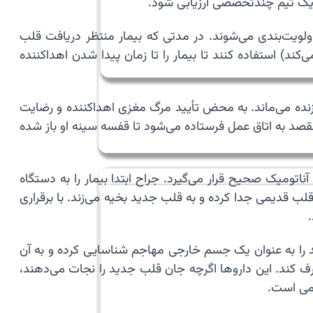
 یک تیم چندتخصصی ارزیابی شود.
Wai) بر اساس شدت بیماری و ضرورت پزشکی اولویت‌بندی می‌شوند. در مدتی که بیمار منتظر دریافت قلب
د) استفاده کنند تا بیمار را تا زمان پیدا شدن اهداکننده
سریع آغاز می‌شود؛ چرا که قلب اهدایی تنها حدود ۴ تا ۶ ساعت خارج از بدن زنده می‌ماند. به محض تأیید مرگ مغزی اهداکننده و رضایت
قصد به اتاق عمل فرستاده می‌شود تا قفسه سینه او باز شده
 قلب جدید در محل آناتومیک صحیح قرار می‌گیرد. جراح ابتدا بیمار را به دستگاه
قدیمی جدا کرده و به قلب جدید بخیه می‌زند. با برقراری
ایمنی بدن گیرنده، قلب جدید را به عنوان یک جسم خارجی مهاجم شناسایی کرده و به آن
ای جلوگیری از این اتفاق، بیمار باید تا پایان عمر داروهای سرکوب‌کننده ایمنی (Immunosuppressants) مصرف کند. این داروها اگرچه جان قلب جدید را نجات می‌دهند،
امی است.