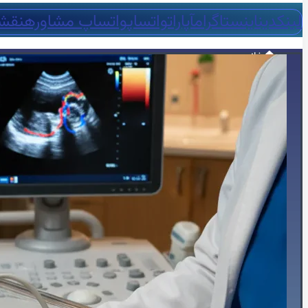
لینکدین
اینستاگرام
آپارات
واتساپ
واتساپ مشاوره
نقش
🏠خانه
🖥️خدمات تخصصی
🫀اکوکاردیوگرافی
📈اکو M-Mode
📸اکو دو بعدی
🌐اکو سه بعدی
📽️اکو چهاربعدی
🏃‍♀️استرس اکو
🧪کانتراست اکو
🍴اکو از مری
📊اکو داپلر طیفی
💗اکو داپلر رنگی
🫀اکو داپلر بافتی TDI
💪استرین اکو
👶اکو جنینی
📉نوار قلب