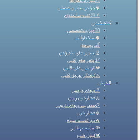
🗓️پیش از عمل‌ها
🧠جراحی مغز و اعصاب
👴🏻قلب سالمندان
💡تشخیص
👨‍⚕️ویزیت‌تخصصی
🫀ساختارقلب
🎚️دریچه‌ها
🧬بیماری‌های مادرزادی
⚡آریتمی‌های قلبی
💔نارسایی‌های قلبی
♨️گرفتگی عروق قلبی
💊درمان
🦵درمان واریس
🫁فشارخون ریوی
📋مدیریت درمان دارویی
🩸فشار خون
🔥درد قفسه سینه
🦠رماتیسم قلبی
💓تپش قلب