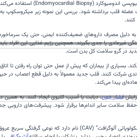
🔬 برای پایش وضعیت قلب جدید، پزشکان 
 عضله قلب برداشته شود. بررسی این نمونه زیر میکروسکوپ به پز
کنند.
 به دلیل مصرف داروهای ضعیف‌کننده ایمنی، حتی یک سرماخورد
ی غیرعادی را جدی بگیرند. همچنین رژیم غذایی این افراد باید بس
دید در گرو سلامت کل بدن است.
) معجزه پیوند را کامل می‌کند. بسیاری از بیماران که پیش از عمل حتی توان راه 
وندی شرکت کنند. قلب جدید معمولاً به دلیل قطع اعصاب در حین 
ده‌ای پیدا می‌کند.
فزایش
فشار خون
، دیابت یا آسیب کلیوی ایجاد کنند. به همین 
 سلامت سایر اندام‌ها برقرار شود. پیشرفت‌های دارویی جدی
🩺 عارضه مزمنی که ممکن است سال‌ها بعد رخ دهد، “واسکولوپاتی آلوگ
پیوندی اعصاب حسی ندارد. پزشکان با انجام سالانه
آنژیوگرافی
یا 