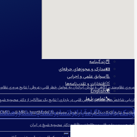
🍔چربی خون
😵سنکوپ
عارضه‌یابی
📝بلاگ
⏰نوبت‌دهی آنلاین
👩🏻‍⚕️درباره ما
🩺دکتر محبوبه شیخ
🏥درباره کلینیک
📕زندگینامه
🪪مدارک و مجوزهای حرفه‌ای
📃سوابق علمی و اجرایی
🥇افتخارات و تقدیرنامه‌ها
مروری نظام‌مند بر آگاهی و نگرش ایرانیان به عوامل خطر قلبی-عروقی | نتایج مروری نظام‌
🌍English
📞تماس با ما
ارزیابی شاخص‌‌های متداول عوارض قلبی در بارداری | نتایج یک متاآنالیز از دکتر محبوبه شیخ
لینکدین
اینستاگرام
آپارات
واتساپ
واتساپ مشاوره
نقش
مقایسه نتایج اکوکاردیوگرافی مبتنی بر هوش مصنوعیheartModel AI با MRI قلبی (CMR)
کبد چرب و بیماری قلبی: مطالعات متاآنالیز دکتر محبوبه شیخ در ایران