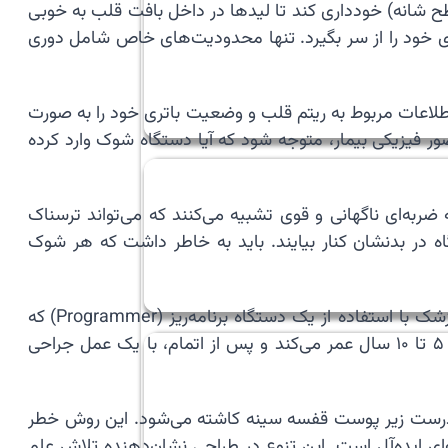
طح شانه) خودداری کند تا لیدها در داخل بافت قلب به خوبی
دی خود را از سر بگیرد. تنها محدودیت‌های خاص شامل دوری
دی‌ها می‌توانند اطلاعات مربوط به ریتم قلب و وضعیت باتری خود را به صورت
ور فیزیکی بیمار، متوجه شود که آیا دستگاه شوک وارد کرده
 ضربه‌ای ناگهانی و قوی تشبیه می‌کنند که می‌تواند ترسناک
اه در بدنشان کنار بیایند. باید به خاطر داشت که هر شوک
🩹 مراقبت‌های طولانی‌مدت شامل مراجعات منظم (معمولاً هر ۶ ماه یک بار) به کلینیک باتری برای چکاپ دستگاه است. پزشک با استفاده از یک دستگاه برنامه‌ریز (Programmer) که
روی پوست قرار می‌گیرد، تمام اطلاعات ذخیره‌شده در حافظه آی‌سی‌دی را بازخوانی می‌کند. باتری این دستگاه‌ها معمولاً بین ۵ تا ۱۰ سال عمر می‌کند و پس از اتمام، با یک عمل جراحی
درست زیر پوست قفسه سینه کاشته می‌شود. این روش خطر
‌ای ایده‌آل است. این تنوع در طراحی نشان‌دهنده تلاش علم