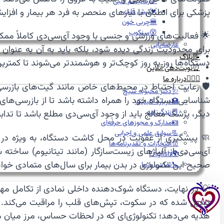
🦠رماتیسم قلبی
پزشکی برای انطباق با نیازهای منحصر به فرد هر بیمار و افز
💓تپش قلب
🍔چربی خون
😵سنکوپ
🌟 فعالیت‌های ورزشی و جنسی با وجود آی‌سی‌دی کاملاً مم
عارضه‌یابی
برای محدودیت زندگی دیده شود، بلکه باید به آن به عنوان ی
📝بلاگ
دستگاه‌ها روز به روز کوچک‌تر و هوشمندتر می‌شوند تا کمترین
⏰نوبت‌دهی آنلاین
👩🏻‍⚕️درباره ما
🛡️ رعایت احتیاط در محیط‌های خاص مانند گیت‌های بازرسی 
🩺دکتر محبوبه شیخ
شناسایی دستگاه خود را همراه داشته باشد تا از بازرسی‌ها
🏥درباره کلینیک
📕زندگینامه
دیگر، پزشک معالج باید از وجود آی‌سی‌دی مطلع باشد تا تدابیر 
🪪مدارک و مجوزهای حرفه‌ای
📃سوابق علمی و اجرایی
🧼 پیشگیری از عفونت در محل کاشت دستگاه، به ویژه در م
🥇افتخارات و تقدیرنامه‌ها
آی‌سی‌دی از آلیاژهای زیست‌سازگار (مانند تیتانیوم) ساخ
🌍English
صحیح این تکنولوژی در بدن بیمار برای سال‌های متمادی خواه
📞تماس با ما
💡 در نهایت، دستگاه شوک‌دهنده داخلی نمادی از تکامل مه
تبدیل شده که در سکوت، تپش‌های قلب را مراقبت می‌کند. آی
هدیه می‌دهد؛ تکنولوژی‌ای که در لحظات حساس، مرز میان مر