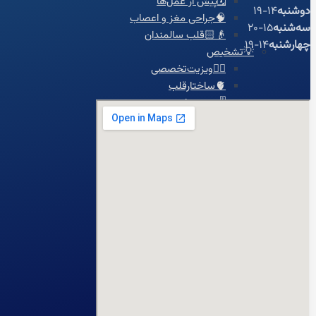
🗓️پیش از عمل‌ها
دوشنبه
14-19
🧠جراحی مغز و اعصاب
سه‌شنبه
15-20
👴🏻قلب سالمندان
چهارشنبه
14-19
💡تشخیص
👨‍⚕️ویزیت‌تخصصی
🫀ساختارقلب
🎚️دریچه‌ها
🧬بیماری‌های مادرزادی
⚡آریتمی‌های قلبی
💔نارسایی‌های قلبی
♨️گرفتگی عروق قلبی
💊درمان
🦵درمان واریس
🫁فشارخون ریوی
📋مدیریت درمان دارویی
🩸فشار خون
🔥درد قفسه سینه
🦠رماتیسم قلبی
💓تپش قلب