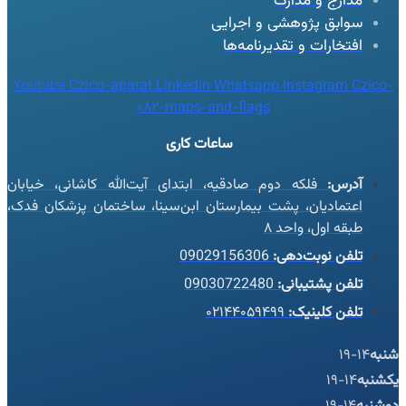
مدارج و مدارک
سوابق پژوهشی و اجرایی
افتخارات و تقدیرنامه‌ها
Youtube
Czico-aparat
Linkedin
Whatsapp
Instagram
Czico-
082-maps-and-flags
ساعات کاری
آدرس:
فلکه دوم صادقیه، ابتدای آیت‌الله کاشانی، خیابان
اعتمادیان، پشت بیمارستان ابن‌سینا، ساختمان پزشکان فدک،
طبقه اول، واحد ۸
تلفن نوبت‌دهی:
09029156306
تلفن پشتیبانی:
09030722480
تلفن کلینیک:
۰۲۱۴۴۰۵۹۴۹۹
شنبه
14-19
یکشنبه
14-19