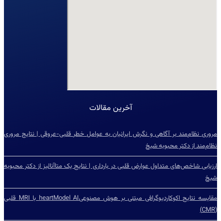
آخرین مقالات
مروری نظام‌مند بر آگاهی و نگرش ایرانیان به عوامل خطر قلبی-عروقی | نتایج مروری
نظام‌مند از دکتر محبوبه شیخ
ارزیابی شاخص‌‌های متداول عوارض قلبی در بارداری | نتایج یک متاآنالیز از دکتر محبوبه
شیخ
مقایسه نتایج اکوکاردیوگرافی مبتنی بر هوش مصنوعیheartModel AI با MRI قلبی
(CMR)