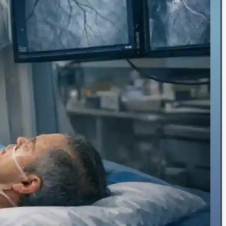
⏳پیش و پس از جراحی
🏥حین درمان سرطان
⚖️کنترل وزن
🗓️پیش از عمل‌ها
🧠جراحی مغز و اعصاب
👴🏻قلب سالمندان
💡تشخیص
👨‍⚕️ویزیت‌تخصصی
🫀ساختارقلب
🎚️دریچه‌ها
🧬بیماری‌های مادرزادی
⚡آریتمی‌های قلبی
💔نارسایی‌های قلبی
♨️گرفتگی عروق قلبی
💊درمان
🦵درمان واریس
🫁فشارخون ریوی
📋مدیریت درمان دارویی
🩸فشار خون