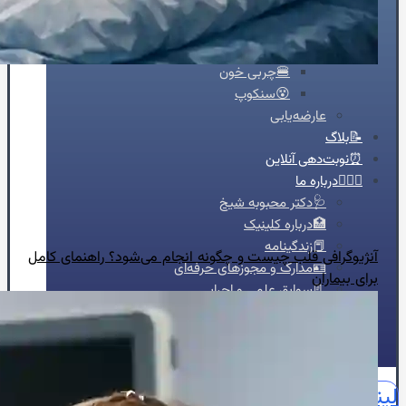
🔥درد قفسه سینه
🦠رماتیسم قلبی
💓تپش قلب
🍔چربی خون
😵سنکوپ
عارضه‌یابی
📝بلاگ
⏰نوبت‌دهی آنلاین
👩🏻‍⚕️درباره ما
🩺دکتر محبوبه شیخ
🏥درباره کلینیک
📕زندگینامه
آنژیوگرافی قلب چیست و چگونه انجام می‌شود؟ راهنمای کامل
🪪مدارک و مجوزهای حرفه‌ای
برای بیماران
📃سوابق علمی و اجرایی
🥇افتخارات و تقدیرنامه‌ها
🌍English
📞تماس با ما
لینکدین
اینستاگرام
آپارات
واتساپ
واتساپ