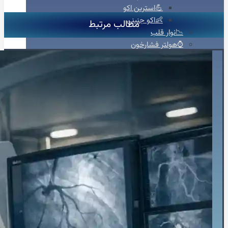
💪استرین اکو
👶اکو جنینی
مطالب مرتبط
📉نوار قلب
⌚هولتر فشارخون
💓هولتر ضربان قلب
🚴‍♀️تست ورزش
💉آنژیوگرافی
🩺تشخیص‌ودرمان
💬مشاوره
🛡️مشاوره پیشگیری
🍎مشاوره تخصصی تغذیه
🩸بیماران دیابتی
♀️قلب بانوان
🔎چکاپ و غربالگری
🚭مشاوره ترک سیگار
🎗️درمان سرطان سینه
👩‍⚕️مشاوره جراحی زنان
✨جراحی زیبایی