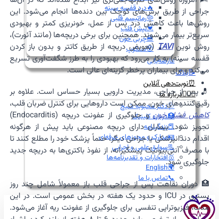
🌬️ امروزه روش‌های کم‌تهاجمی‌تری نیز ابداع شده‌اند که در آن‌ها
🔥درد قفسه سینه
جراحی از طریق برش‌های کوچک بین دنده‌ها انجام می‌شود. این
🦠رماتیسم قلبی
روش‌ها باعث کاهش درد پس از عمل، خونریزی کمتر و بهبودی
💓تپش قلب
سریع‌تر بیمار می‌شوند. همچنین برای برخی دریچه‌ها (مانند آئورت)،
🍔چربی خون
روش نوین
TAVI
(تعویض دریچه از طریق کاتتر و بدون باز کردن
😵سنکوپ
قفسه سینه) به کار می‌رود که بهبودی را به طرز شگفت‌آوری تسریع
عارضه‌یابی
می‌کند و برای بیماران پرخطر گزینه‌ای عالی است.
📝بلاگ
⏰نوبت‌دهی آنلاین
💊 پس از جراحی، مدیریت دارویی بسیار حساس است. علاوه بر
👩🏻‍⚕️درباره ما
رقیق‌کننده‌های خون، ممکن است داروهایی برای کنترل ضربان قلب،
🩺دکتر محبوبه شیخ
کاهش فشار خون
و جلوگیری از عفونت دریچه (Endocarditis)
🏥درباره کلینیک
تجویز شود. بیماران دارای دریچه مصنوعی باید پیش از هرگونه
📕زندگینامه
🪪مدارک و مجوزهای حرفه‌ای
اقدام دندانپزشکی یا جراحی دیگر، حتماً پزشک خود را مطلع کنند تا
📃سوابق علمی و اجرایی
با مصرف آنتی‌بیوتیک پیشگیرانه، از نفوذ باکتری‌ها به دریچه جدید
🥇افتخارات و تقدیرنامه‌ها
جلوگیری شود.
🌍English
📞تماس با ما
🏥 دوران نقاهت پس از جراحی قلب باز معمولاً شامل چند روز
بستری در ICU و حدود یک هفته در بخش عمومی است. در این
مدت، فیزیوتراپی تنفسی برای جلوگیری از عفونت ریه آغاز می‌شود.