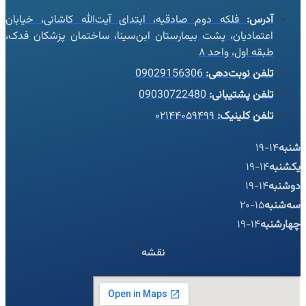
آدرس:
فلکه دوم صادقیه، ابتدای آیت‌الله کاشانی، خیابان
اعتمادیان، پشت بیمارستان ابن‌سینا، ساختمان پزشکان فدک،
طبقه اول، واحد ۸
تلفن نوبت‌دهی:
09029156306
تلفن پشتیبانی:
09030722480
تلفن کلینیک:
۰۲۱۴۴۰۵۹۴۹۹
شنبه
14-19
یکشنبه
14-19
دوشنبه
14-19
سه‌شنبه
15-20
چهارشنبه
14-19
نقشه