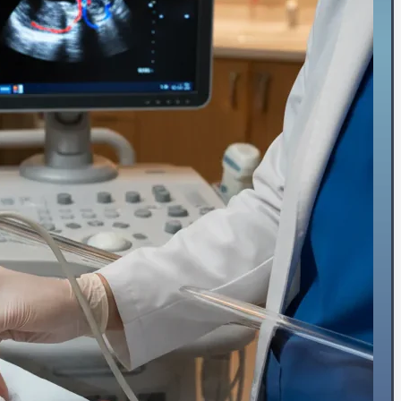
⏳پیش و پس از جراحی
🏥حین درمان سرطان
⚖️کنترل وزن
🗓️پیش از عمل‌ها
🧠جراحی مغز و اعصاب
👴🏻قلب سالمندان
💡تشخیص
👨‍⚕️ویزیت‌تخصصی
🫀ساختارقلب
🎚️دریچه‌ها
🧬بیماری‌های مادرزادی
⚡آریتمی‌های قلبی
💔نارسایی‌های قلبی
♨️گرفتگی عروق قلبی
💊درمان
🦵درمان واریس
🫁فشارخون ریوی
📋مدیریت درمان دارویی
🩸فشار خون