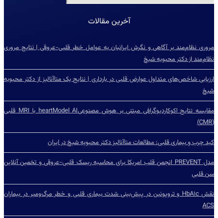
آخرین مقالات
مروری نظام‌مند بر آگاهی و نگرش ایرانیان به عوامل خطر قلبی-عروقی | نتایج مروری
نظام‌مند از دکتر محبوبه شیخ
ارزیابی شاخص‌‌های متداول عوارض قلبی در بارداری | نتایج یک متاآنالیز از دکتر محبوبه
شیخ
مقایسه نتایج اکوکاردیوگرافی مبتنی بر هوش مصنوعیheartModel AI با MRI قلبی
(CMR)
کبد چرب و بیماری قلبی: مطالعات متاآنالیز دکتر محبوبه شیخ در ایران
مدل PREVENT انجمن قلب امریکا برای محاسبه ریسک قلبی-عروقی و تخمین آنلاین
سن قلبی
نقش HbA۱c و تروپونین در پیش‌بینی شدت بیماری قلبی و خطر مرگ‌ومیر در بیماران
ACS