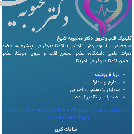
کلینیک قلب‌وعروق
دکتر محبوبه شیخ
متخصص قلب‌وعروق، فلوشیپ اکوکاردیوگرافی پیشرفته، عضو
هیات علمی دانشگاه، عضو انجمن قلب و عروق امریکا، عضو
انجمن اکوکاردیوگرافی امریکا
دربارهٔ پزشک
مدارج و مدارک
سوابق پژوهشی و اجرایی
افتخارات و تقدیرنامه‌ها
Youtube
Czico-aparat
Linkedin
Whatsapp
Instagram
Czico-
082-maps-and-flags
ساعات کاری