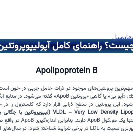
ه
ایمیل
Apolipoprotein B
مهم‌ترین پروتئین‌های موجود در ذرات حامل چربی در خون است 
ود. این پروتئین در سطح ذراتی قرار دارد که کلسترول را در
VLDL – Very Low Density  (لیپوپروتئین با چگالی بسیار کم)
ر واقع تعداد ذرات چربی آترژنیک (ایجادکننده
می‌دهد. این موضوع باعث شده ApoB به عنوان شاخص دقیق‌تری نسبت به DL