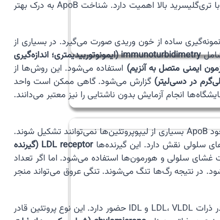
شده است. بسیاری از متخصصان معتقدند ApoB تصویر واقعی‌تری از خطر قلبی ارائه می‌دهد. این شاخص به ویژه در افراد با تری‌گلیسرید بالا اهمیت دارد. شناخت ApoB به درک بهتر
 نمونه‌گیری ساده از خون وریدی صورت می‌گیرد. در بسیاری از
شامل
immunoturbidimetry (ایمونوتوربیدیمتری؛ اندازه‌گیری
استفاده می‌شود. این روش‌ها از
گزارش می‌شود. گاهی ممکن است واحد
د ۹ تا ۱۲ ساعت ناشتا باشد. اگرچه برخی آزمایشگاه‌ها انجام آزمایش بدون ناشتایی را نیز معتبر می‌دانند.
🫀 نقش ApoB در بدن بسیار مهم است زیرا این پروتئین به عنوان اسکلت ساختاری ذرات حامل چربی عمل می‌کند. بدون وجود ApoB بسیاری از لیپوپروتئین‌ها نمی‌توانند تشکیل شوند.
LDL receptor (گیرنده
 برای ساخت غشای سلولی و هورمون‌ها استفاده می‌شود. اما اگر تعداد
‌شود. در نتیجه رگ‌ها تنگ می‌شوند. تنگی عروق می‌تواند منجر
نام دارند. ApoB‑100 در کبد ساخته می‌شود و در ذرات LDL، VLDL و IDL حضور دارد. این نوع پروتئین قادر