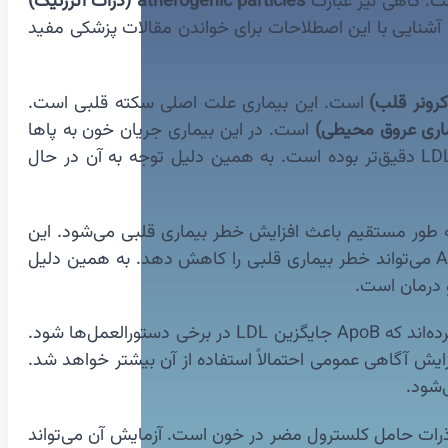
atherogenic particles (ذرات آترژنیک)
نند. آشنایی با این اصطلاحات برای خواندن مقالات پزشکی مفید
رونر قلب)
است. این بیماری علت اصلی سکته قلبی است.
است. در این بیماری جریان خون به پاها
کاهش می‌یابد. مطالعات نشان داده‌اند ApoB پیش‌بینی‌کننده قوی این بیماری‌ها است. حتی در برخی مطالعات ApoB از LDL دقیق‌تر بوده است. به همین دلیل توجه به آن در حال
هش‌های علمی جدید اهمیت ApoB را بیشتر نشان داده‌اند. برخی مطالعات ژنتیکی نشان داده‌اند که افزایش ApoB به طور مستقیم باعث افزایش خطر بیماری قلبی می‌شود. این
نام دارند. نتایج این تحقیقات نشان می‌دهد کاهش ApoB می‌تواند خطر بیماری قلبی را کاهش دهد. به همین دلیل
🧑‍🔬 در آینده ممکن است ApoB به یکی از مهم‌ترین شاخص‌های ارزیابی خطر قلبی تبدیل شود. برخی متخصصان پیشنهاد کرده‌اند که ApoB جایگزین LDL در برخی دستورالعمل‌ها شود.
فزایش آگاهی عمومی احتمالاً استفاده از آن بیشتر خواهد شد.
‌شود.
تعداد ذرات حامل کلسترول مضر در خون است. آزمایش آن می‌تواند