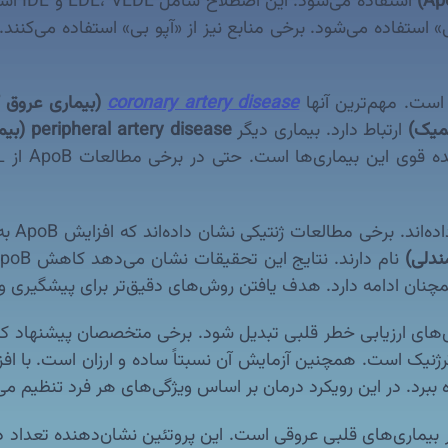
استفاده می‌شود. این اصطلاح شامل LDL، VLDL و IDL است. گاهی نیز عبارت
 بی» استفاده می‌شود. برخی منابع نیز از «آپو بی» استفاده می‌ک
coronary artery disease
(بیماری عروق ک
ارتباط دارد. بیماری دیگر
peripheral artery disease (بیماری عروق محیطی)
🔍 پژو
آترژنیک است. همچنین آزمایش آن نسبتاً ساده و ارزان است. با ا
د. در این رویکرد درمان بر اساس ویژگی‌های هر فرد تنظیم می
 ارزیابی خطر بیماری‌های قلبی عروقی است. این پروتئین نشان‌دهنده 