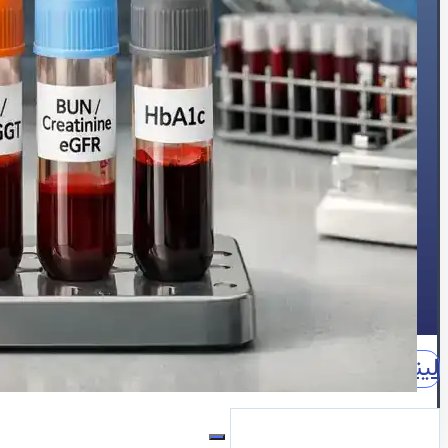
🍔چربی خون
😵سنکوپ
عارضه‌یابی
📝بلاگ
⏰نوبت‌دهی آنلاین
👩🏻‍⚕️درباره ما
🩺دکتر محبوبه شیخ
🏥درباره کلینیک
📕زندگینامه
🪪مدارک و مجوزهای حرفه‌ای
📃سوابق علمی و اجرایی
🥇افتخارات و تقدیرنامه‌ها
🌍English
📞تماس با ما
لینکدین
اینستاگرام
آپارات
واتساپ
واتساپ مشاوره
نقش