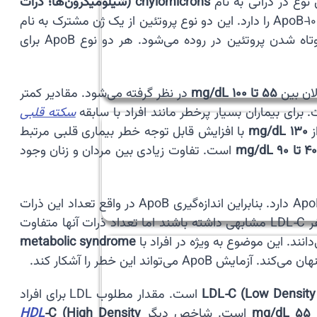
chylomicrons (شیلومیکرون‌ها؛ ذرات
است. این فرایند باعث کوتاه شدن پروتئین در روده می‌شود. هر دو نوع ApoB برای
55 تا 100 mg/dL
در نظر گرفته می‌شود. مقادیر کمتر
برای بیماران بسیار پرخطر مانند افراد با سابقه
سکته قلبی
ز
130 mg/dL
با افزایش قابل توجه خطر بیماری قلبی مرتبط
4 تا 90 mg/dL
است. تفاوت زیادی بین مردان و زنان وجود
🧾 یکی از دلایل اهمیت ApoB این است که تعداد واقعی ذرات آترژنیک را نشان می‌دهد. هر ذره LDL یا VLDL یک مولکول ApoB دارد. بنابراین اندازه‌گیری ApoB در واقع تعداد این ذرات
را مشخص می‌کند. در مقابل اندازه‌گیری LDL‑C فقط مقدار کلسترول موجود در این ذرات را نشان می‌دهد. ممکن است دو نفر LDL‑C مشابهی داشته باشند اما تعداد ذرات آنها متفاوت
metabolic syndrome
LDL‑C (Low Density 
است. مقدار مطلوب LDL برای افراد
ز
55 mg/dL
است. شاخص دیگر
‑C (High Density
HDL