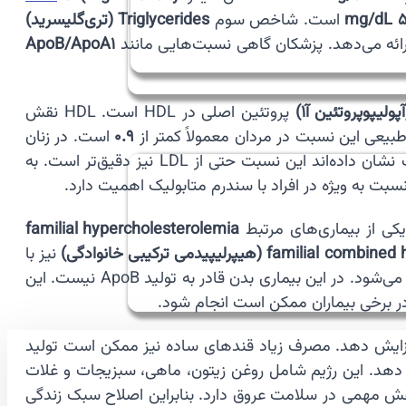
50 
است. شاخص سوم
Triglycerides (تری‌گلیسرید)
ApoB/ApoA1
پروتئین اصلی در HDL است. HDL نقش
0.9
است. در زنان
در نظر گرفته می‌شود. مقادیر بالاتر نشان‌دهنده افزایش خطر بیماری قلبی هستند. برخی مطالعات نشان داده‌اند این نسبت حتی از LDL نیز دقیق‌تر است. به
ت به ویژه در افراد با سندرم متابولیک اهمیت دارد.
familial hypercholesterolemia
famili (هیپرلیپیدمی ترکیبی خانوادگی)
نیز با
باعث کاهش شدید ApoB می‌شود. در این بیماری بدن قادر به تولید ApoB نیست. این
زندگی نیز می‌توانند بر سطح ApoB تأثیر بگذارند. رژیم غذایی سرشار از چربی‌های اشباع می‌تواند ApoB را افزایش دهد. مصرف زیاد قندهای ساده نیز ممکن است تولید
افزایش باعث بالا رفتن ApoB می‌شود. در مقابل رژیم غذایی مدیترانه‌ای می‌تواند ApoB را کاهش دهد. این رژیم شامل روغن زیتون، ماهی، سبزیجات و غلات
است. ترک سیگار نیز نقش مهمی در سلامت عروق دارد. بنابراین اصلاح سبک زندگی