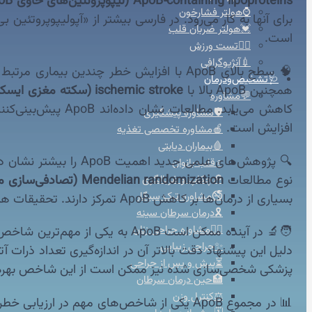
ApoB‑containing lipoproteins (لیپوپروتئین‌های حاوی ApoB)
⌚هولتر فشارخون
برای آنها به کار می‌رود. در فارسی بیشتر از «آپولیپوپروتئین
💓هولتر ضربان قلب
است.
🚴‍♀️تست ورزش
💉آنژیوگرافی
🧠 سطح بالای ApoB با افزایش خطر چندین بیماری مرتبط است. مهم‌ترین آنها
🩺تشخیص‌ودرمان
همچنین ApoB بالا با
ischemic stroke (سکته مغزی ایسکمیک)
💬مشاوره
🛡️مشاوره پیشگیری
افزایش است.
🍎مشاوره تخصصی تغذیه
🩸بیماران دیابتی
♀️قلب بانوان
نوع مطالعات
Mendelian randomization (تصادفی‌سازی مندلی)
🔎چکاپ و غربالگری
🚭مشاوره ترک سیگار
بسیاری از درمان‌ها بر کاهش ApoB تمرکز دارند. تحقیقات همچنان ادامه دارد. هدف یافتن روش‌های دقیق‌تر برای پیشگیری و درمان است.
🎗️درمان سرطان سینه
👩‍⚕️مشاوره جراحی زنان
✨جراحی زیبایی
دلیل این پیشنهاد دقت بالاتر آن در اندازه‌گیری تعداد ذرات 
⏳پیش و پس از جراحی
پزشکی شخصی‌سازی شده نیز ممکن است از این شاخص بهره ببر
🏥حین درمان سرطان
⚖️کنترل وزن
📊 در مجموع ApoB یکی از شاخص‌های مهم در