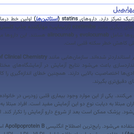
ه
ایمیل
statins (
استاتین‌ها
)
اولین خط درمان
وهای دیگری مانند
ezetimibe (ازتیمایب؛ مهارکننده جذب کلسترول در روده)
اروها شامل
evolocumab
و
alirocumab
صلی کاهش خطر سکته قلبی است.
نداردسازی باعث می‌شود نتایج آزمایش در آزمایشگاه‌های مختلف 
فاده می‌کنند. این آنتی‌بادی‌ها اختصاصیت بالایی دارند. همچنین خطای ان
 دقیق‌تری بگیرند.
مولاً در شرایط خاصی آزمایش ApoB را توصیه می‌کنند. یکی از این موارد وجود بیماری ق
ان مبتلا به دیابت نوع دو این آزمایش مفید است. افراد مبتلا به
می‌شود. پزشک ممکن است بعد از شروع دارو آزمایش را تکرار کند
Apolipoprotein B
اس