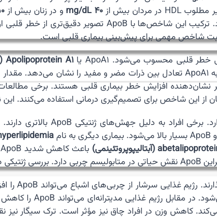
 مردان بیش از
40 mg/dL
و در زنان بیش از
mg/dL
یر دقیق‌تری از خطر قلبی ارائه می‌دهد. پزشکان گاهی نسبت‌هایی مانند
نسبت شاخص مهمی برای پیش‌بینی بیماری قلبی است.
ر قلبی محسوب می‌شود. ApoA1 یا
Apolipoprotein A1 (آپولیپوپروتئین آ۱)
ز این شاخص برای تصمیم‌گیری درمانی استفاده می‌کنند. این نسب
al combined hyperlipidemia
abetalip (آبتالیپوپروتئینمی)
انجام شود.
🥗 عوامل سبک 
VLDL را افزایش دهد. این 
فعالیت بدنی منظم نیز به کاهش ApoB کمک می‌کند. کاهش وزن در افراد چاق نیز مؤثر 