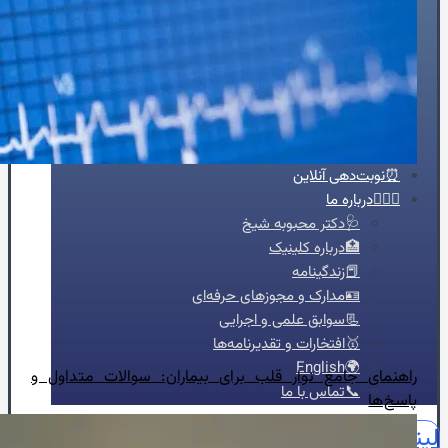
🔥درد قفسه سینه
🦠رماتیسم قلبی
💓تپش قلب
🍔چربی خون
😵سنکوپ
عارضه‌یابی
📝بلاگ
⏰نوبت‌دهی آنلاین
👩🏻‍⚕️درباره ما
🩺دکتر محبوبه شیخ
🏥درباره کلینیک
📕زندگینامه
🪪مدارک و مجوزهای حرفه‌ای
📃سوابق علمی و اجرایی
🥇افتخارات و تقدیرنامه‌ها
🌍English
راهنمای جامع نوار قلب برای بیماران: سوالات متداول و
📞تماس با ما
پاسخ‌ها
لینکدین
اینستاگرام
آپارات
واتساپ
واتساپ