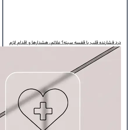
درد فشارنده قلب یا قفسه سینه؟ علائم، هشدارها و اقدام لازم