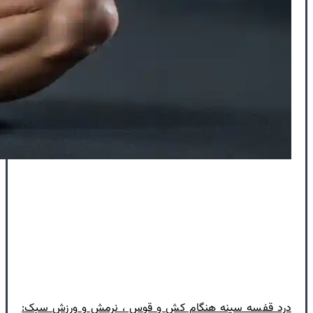
درد قفسه سینه هنگام کش‌ و قوس ، نرمش و ورزش سبک: