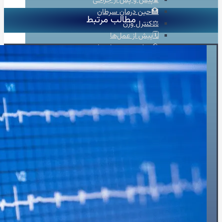
⏳پیش و پس از جراحی
🏥حین درمان سرطان
مطالب مرتبط
⚖️کنترل وزن
🗓️پیش از عمل‌ها
🧠جراحی مغز و اعصاب
👴🏻قلب سالمندان
💡تشخیص
👨‍⚕️ویزیت‌تخصصی
🫀ساختارقلب
🎚️دریچه‌ها
🧬بیماری‌های مادرزادی
⚡آریتمی‌های قلبی
💔نارسایی‌های قلبی
♨️گرفتگی عروق قلبی
💊درمان
🦵درمان واریس
🫁فشارخون ریوی
📋مدیریت درمان دارویی
🩸فشار خون