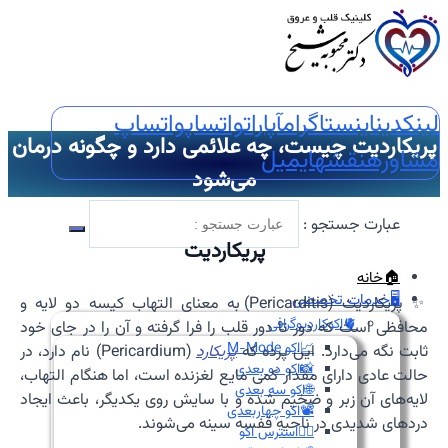
لینکدین
اینستاگرام
آپارات
واتساپ
واتساپ
پریکاردیت چیست، چه علائمی دارد و چگونه درمان
مشاوره
نقشه
ایمیل
می‌شود
عبارت جستجو :
پریکاردیت
🏠خانه
🖥️خدمات تخصصی
✨ پریکاردیت (Pericarditis) به معنای التهاب کیسه دو لایه و
🫀اکوکاردیوگرافی
محافظی است که دور تا دور قلب را فرا گرفته و آن را در جای خود
📈اکو M-Mode
ثابت نگه می‌دارد. این پرده که
پریکارد
(Pericardium) نام دارد، در
📸اکو دو بعدی
حالت عادی دارای مقدار کمی مایع لغزنده است، اما هنگام التهاب،
🌐اکو سه بعدی
لایه‌های آن زبر و ضخیم شده و با سایش روی یکدیگر، باعث ایجاد
📽️اکو چهاربعدی
دردهای شدیدی در ناحیه قفسه سینه می‌شوند.
🏃‍♀️استرس اکو