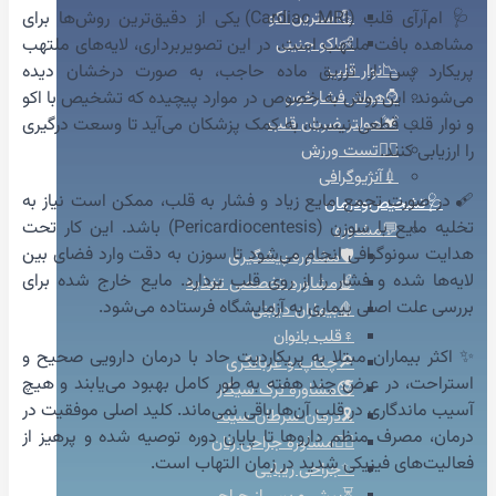
🩺 ام‌آر‌آی قلب (Cardiac MRI) یکی از دقیق‌ترین روش‌ها برای
💪استرین اکو
مشاهده بافت ملتهب است. در این تصویربرداری، لایه‌های ملتهب
👶اکو جنینی
پریکارد پس از تزریق ماده حاجب، به صورت درخشان دیده
📉نوار قلب
می‌شوند. این روش به خصوص در موارد پیچیده که تشخیص با اکو
⌚هولتر فشارخون
و نوار قلب قطعی نیست، به کمک پزشکان می‌آید تا وسعت درگیری
💓هولتر ضربان قلب
را ارزیابی کنند.
🚴‍♀️تست ورزش
💉آنژیوگرافی
🩹 در صورت تجمع مایع زیاد و فشار به قلب، ممکن است نیاز به
🩺تشخیص‌ودرمان
تخلیه مایع با سوزن (Pericardiocentesis) باشد. این کار تحت
💬مشاوره
هدایت سونوگرافی انجام می‌شود تا سوزن به دقت وارد فضای بین
🛡️مشاوره پیشگیری
لایه‌ها شده و فشار را از روی قلب بردارد. مایع خارج شده برای
🍎مشاوره تخصصی تغذیه
بررسی علت اصلی بیماری به آزمایشگاه فرستاده می‌شود.
🩸بیماران دیابتی
♀️قلب بانوان
✨ اکثر بیماران مبتلا به پریکاردیت حاد با درمان دارویی صحیح و
🔎چکاپ و غربالگری
استراحت، در عرض چند هفته به طور کامل بهبود می‌یابند و هیچ
🚭مشاوره ترک سیگار
آسیب ماندگاری در قلب آن‌ها باقی نمی‌ماند. کلید اصلی موفقیت در
🎗️درمان سرطان سینه
درمان، مصرف منظم داروها تا پایان دوره توصیه شده و پرهیز از
👩‍⚕️مشاوره جراحی زنان
فعالیت‌های فیزیکی شدید در زمان التهاب است.
✨جراحی زیبایی