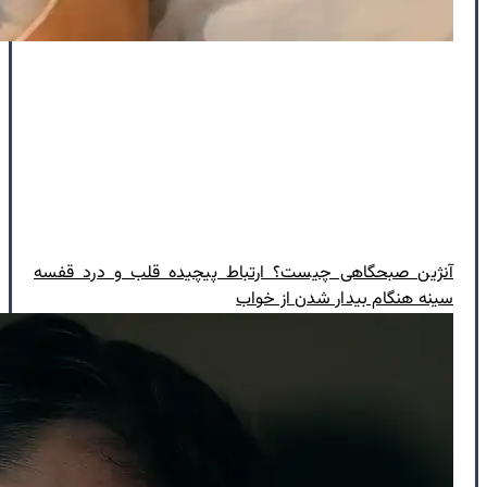
آنژین صبحگاهی چیست؟ ارتباط پیچیده قلب و درد قفسه
سینه هنگام بیدار شدن از خواب