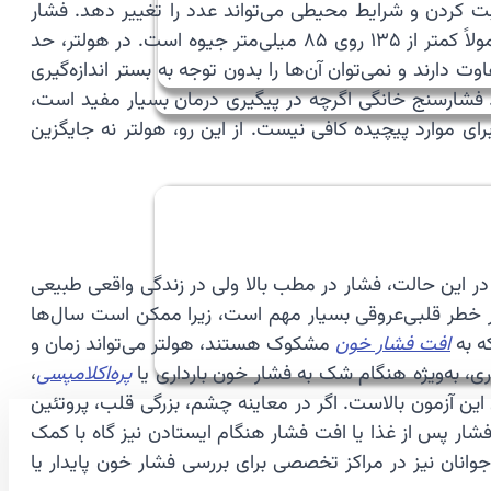
 کردن و شرایط محیطی می‌تواند عدد را تغییر دهد. فشار
مطبی طبیعی در بسیاری از منابع کمتر از ۱۴۰ روی ۹۰ میلی‌متر جیوه تعریف شده است. در اندازه‌گیری خانگی، حد طبیعی معمولاً کمتر از ۱۳۵ روی ۸۵ میلی‌متر جیوه است. در هولتر، حد
ا در این سه روش با هم تفاوت دارند و نمی‌توان آن‌ها را بدون توجه به بستر اندازه‌گیری
. فشارسنج خانگی اگرچه در پیگیری درمان بسیار مفید است،
 موارد پیچیده کافی نیست. از این رو، هولتر نه جایگزین
 این حالت، فشار در مطب بالا ولی در زندگی واقعی طبیعی
ر خطر قلبی‌عروقی بسیار مهم است، زیرا ممکن است سال‌ها
ه به
افت فشار خون
مشکوک هستند، هولتر می‌تواند زمان و
ی، به‌ویژه هنگام شک به فشار خون بارداری یا
پره‌اکلامپسی
،
 این آزمون بالاست. اگر در معاینه چشم، بزرگی قلب، پروتئین
ار پس از غذا یا افت فشار هنگام ایستادن نیز گاه با کمک
وجوانان نیز در مراکز تخصصی برای بررسی فشار خون پایدار یا