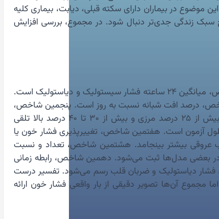
 آیا پوشش دارویی تمام ۲۴ ساعت را دربر گرفته است یا نه. این موضوع در بیماران دارای سکته قبلی، دیابت، بیماری کلیه
اح سبک زندگی جدی‌تر دنبال شود. در مجموع، بررسی افزایش
گزارش هولتر فشار خون تنها یک فهرست از عددها نیست، بلکه مجموعه‌ای از شاخص‌های تحلیلی مهم است. نخستین شاخص، میانگین ۲۴ ساعته فشار سیستولیک و دیاستولیک است.
خص، درصد افت شبانه نسبت به روز است. پنجمین شاخص،
بار فشار خون یا Blood Pressure Load (درصد اندازه‌گیری‌هایی که بالاتر از حد مرجع‌اند) است. در برخی منابع، بار فشار بیش از ۲۵ درصد مرزی و بیش از ۳۰ تا ۴۰ درصد بالا تلقی
ول آزمون است. هفتمین شاخص، تغییرپذیری فشار خون یا
د به آسیب عروقی بیشتر بینجامد. هشتمین شاخص، تعداد و نسبت
 در بعضی مدل‌ها ثبت می‌شود. دهمین شاخص، رابطه زمانی
لیک، فشار دیاستولیک و ضربان قلب رسم می‌شود. تفسیر درست
 مجموع آن‌ها تصویر دقیقی از بار واقعی فشار خون ارائه