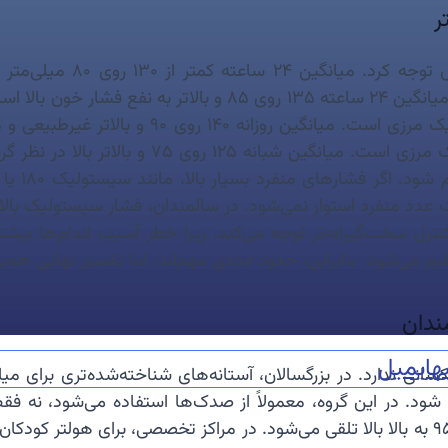

د منفرد استوار نمی‌شود. در سالمندان، فشار سیستولیک بالا ش
کنترل سخت‌گیرانه‌تر توجه می‌کند، زیرا خطر آسیب اندام‌ها بیش
و نظر متخصص زنان و داخلی تنظیم می‌شود. بنابراین، حدود عددی
👶👵
ایمیل
ن
مراکز تخصصی، برای هولتر کودکان نیز جداول مرجع ویژه به کار می‌رود. در نوجوانان درشت‌جثه،