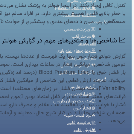
🗓️پیش از عمل‌ها
🧠جراحی مغز و اعصاب
یا خطر بالای قلبی اهمیت بیشتری دارد. در افراد سالم نیز
👴🏻قلب سالمندان
صبحگاهی پلی میان داده‌های عددی و پیشگیری از حوادث ناگ
💡تشخیص
👨‍⚕️ویزیت‌تخصصی
🫀ساختارقلب
📈 شاخص‌ها و متغیرهای مهم در گزارش هولتر 
🎚️دریچه‌ها
🧬بیماری‌های مادرزادی
⚡آریتمی‌های قلبی
دومین شاخص، میانگین فشار در ساعات بیداری است. سوم
💔نارسایی‌های قلبی
♨️گرفتگی عروق قلبی
💊درمان
می‌شود، هرچند ارزش قطعی این شاخص از میانگین فشار ک
🦵درمان واریس
Variability (دامنه نوسان فشار در زمان‌های مختل
🫁فشارخون ریوی
قرائت‌های معتبر است که برای قابل اعتماد بودن آزمون ا
📋مدیریت درمان دارویی
فشار با خواب، بیداری، فعالیت، غذا، علائم و مصرف دارو اس
🩸فشار خون
همه این شاخص‌ها باید در کنار شرح حال، معاینه و آزمایش
🔥درد قفسه سینه
می‌دهد.
🦠رماتیسم قلبی
💓تپش قلب