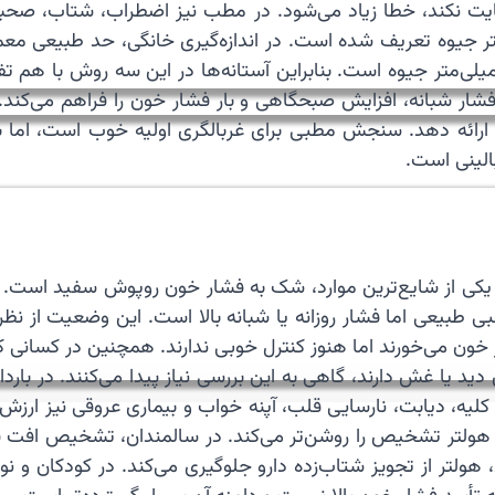
ایت نکند، خطا زیاد می‌شود. در مطب نیز اضطراب، شتاب، صحبت
یعی برای میانگین ۲۴ ساعته معمولاً کمتر از ۱۳۰ روی ۸۰ میلی‌متر جیوه است. بنابراین آستانه‌ه
شار شبانه، افزایش صبحگاهی و بار فشار خون را فراهم می‌کند
رائه دهد. سنجش مطبی برای غربالگری اولیه خوب است، اما برای
الینی است.
کی از شایع‌ترین موارد، شک به فشار خون روپوش سفید است. در
 طبیعی اما فشار روزانه یا شبانه بالا است. این وضعیت از نظ
ار خون می‌خورند اما هنوز کنترل خوبی ندارند. همچنین در کسانی ک
یا غش دارند، گاهی به این بررسی نیاز پیدا می‌کنند. در باردار
 کلیه، دیابت، نارسایی قلب، آپنه خواب و بیماری عروقی نیز ارزش
 هولتر تشخیص را روشن‌تر می‌کند. در سالمندان، تشخیص افت فش
 هولتر از تجویز شتاب‌زده دارو جلوگیری می‌کند. در کودکان و ن