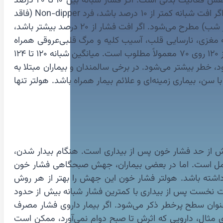
فشار خون طبیعی باید هنگام خواب مقداری کاهش پیدا کند. این کاهش بازتاب آرام‌تر شدن دستگاه عصبی سمپاتیک و کاهش فعالیت بدنی است. اگر فشار شبانه بین ۱۰ تا ۲۰ درصد
نسبت به میانگین روزانه کم شود، الگو طبیعی در نظر گرفته می‌شود. به این گروه Dipper (دارای افت شبانه طبیعی) می‌گویند. اگر افت شبانه کمتر از ۱۰ درصد باشد، فرد Non-dipper (فاقد
افت کافی شبانه) نامیده می‌شود. اگر فشار شبانه اصلاً کم نشود یا حتی بیشتر شود، الگوی Reverse Dipper (افزایش فشار در شب) مطرح می‌شود. اگر افت فشار از ۲۰ درصد بیشتر باشد،
 بیشتر سکته مغزی، نارسایی قلب، آسیب کلیه و مرگ قلبی‌عروقی همراه
است. این الگو در دیابت، آپنه خواب، بیماری کلیه، سالمندی و اختلال عصبی خودکار شایع‌تر است. میانگین فشار شبانه کمتر از ۱۲۰ روی ۷۰ معمولاً مطلوب است. میانگین شبانه ۱۲۰ تا ۱۲۴
یرطبیعی تلقی می‌شود و هر چه بالاتر رود، خطر بیشتر می‌شود. در برخی سالمندان و بیماران مبتلا به
ن، بیماری زمینه‌ای و علائم بیمار همراه باشد. هولتر تنها
ش از حد فشار خون پس از بیداری است. هنگام بیدار شدن،
تحمل است. اما در بعضی بیماران، جهش صبحگاهی فشار خون
داشته باشد. هولتر فشار خون این جهش را بهتر از هر روش
ت نخست پس از بیداری با کمترین فشار شبانه بیش از حدود
جدی گرفت. در برخی گزارش‌ها، افزایش سیستولیک بیش از ۵۵ میلی‌متر جیوه به‌عنوان سطح پرخطر ذکر می‌شود. اگر بیمار داروی فشار مصرف
ای مثال، دارویی که اثرش تا صبح دوام نمی‌آورد، ممکن است