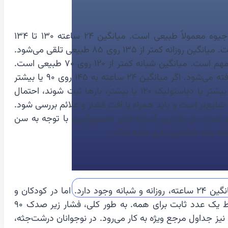
برای تفسیر هولتر فشار خون باید به حدود مرجع هر بخش توجه کرد. میانگین ۲۴ ساعته کمتر از ۱۳۰ روی ۸۰ میلی‌متر جیوه معمولاً طبیعی است. میانگین ۲۴ ساعته ۱۳۰ تا ۱۳۴
سیستولیک یا ۸۰ تا ۸۴ دیاستولیک مرزی محسوب می‌شود. میانگین ۲۴ ساعته ۱۳۵ روی ۸۵ و بالاتر به نفع فشار خون بالا است. میانگین روزانه کمتر از ۱۳۵ روی ۸۵ طبیعی تلقی می‌شود.
میانگین روزانه ۱۳۵ تا ۱۳۹ سیستولیک یا ۸۵ تا ۸۹ دیاستولیک مرزی است. میانگین روزانه ۱۴۰ روی ۹۰ و بالاتر غیرطبیعی و مهم است. میانگین شبانه کمتر از ۱۲۰ روی ۷۰ طبیعی است.
میانگین شبانه ۱۲۰ تا ۱۲۴ سیستولیک یا ۷۰ تا ۷۴ دیاستولیک مرزی است. میانگین شبانه ۱۲۵ روی ۷۵ و بالاتر بالا در نظر گرفته می‌شود. اگر میانگین ۲۴ ساعته به ۱۴۵ روی ۹۰ یا بیشتر
برسد، شدت خطر بالاتر می‌رود و باید ارزیابی دقیق‌تری انجام شود. اگر فشارهای منفرد بسیار بالا، مانند سیستولیک ۱۸۰ یا بیشتر یا دیاستولیک ۱۲۰ یا بیشتر، بارها ثبت شوند، احتمال
یع‌تر است و باید همراه با افت فشار و علائم بررسی شود.
ر است. در بارداری، آستانه‌های تصمیم‌گیری با توجه به سن
همیشه باید شخصی‌سازی شده باشد.
هولتر فشار خون در گروه‌های سنی مختلف معنا و تفسیر یکسانی ندارد. در بزرگسالان، آستانه‌های شناخته‌شده‌تری برای میانگین ۲۴ ساعته، روزانه و شبانه وجود دارد. اما در کودکان و
نوجوانان، فشار خون باید بر اساس سن، جنس و قد تفسیر شود. در این گروه، معمولاً از صدک‌ها استفاده می‌شود، نه فقط یک عدد ثابت برای همه. به طور کلی، فشار زیر صدک ۹۰
ز تخصصی، برای هولتر کودکان نیز جداول مرجع ویژه به کار می‌رود. در نوجوانان درشت‌جثه،