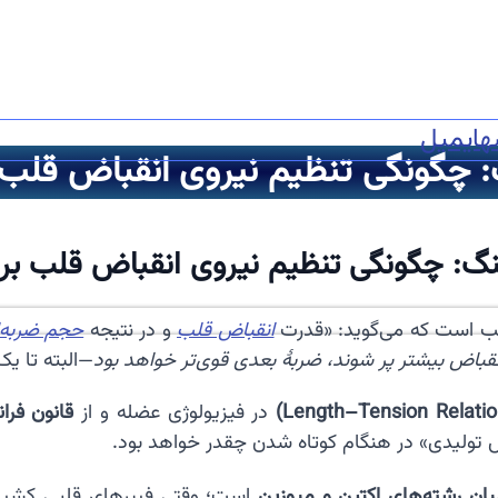
ه
ایمیل
گ: چگونگی تنظیم نیروی انقباض قل
ینگ: چگونگی تنظیم نیروی انقباض قلب 
لب است که می‌گوید: «قدرت
انقباض قلب
و در نتیجه
حجم ضربه‌
قباض بیشتر پر شوند، ضربهٔ بعدی قوی‌تر خواهد بود
—البته تا 
در فیزیولوژی عضله و از
قانون فرا
ش تولیدی» در هنگام کوتاه شدن چقدر خواهد بود.
یان رشته‌های اکتین و میوزین
است؛ وقتی فیبرهای قلبی کشیده