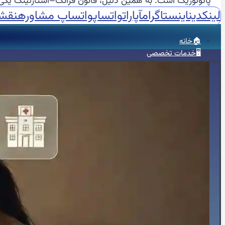
پاتولوژیک است. به همین دلیل، قانون فرانک–استارلینگ یکی 
لینکدین
اینستاگرام
آپارات
واتساپ
واتساپ مشاوره
نقش
🏠خانه
🖥️خدمات تخصصی
🫀اکوکاردیوگرافی
📈اکو M-Mode
📸اکو دو بعدی
🌐اکو سه بعدی
📽️اکو چهاربعدی
🏃‍♀️استرس اکو
🧪کانتراست اکو
🍴اکو از مری
📊اکو داپلر طیفی
💗اکو داپلر رنگی
🫀اکو داپلر بافتی TDI
💪استرین اکو
👶اکو جنینی
📉نوار قلب