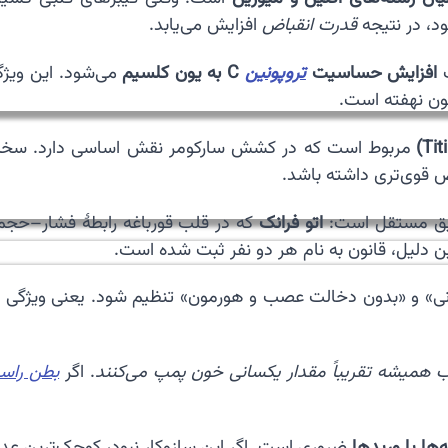
افزایش می‌یابد.
قدرت انقباض
تعداد پیوند
 که کار قلب تنها
C به یون کلسیم
تروپونین
افزایش حساسیت

نیز در دل قانو
ی تدریجی تیتین در طول کشش باعث می‌شود قلب هنگام
افزایش پرشدن، نیروی ب
ه رابطهٔ فشار–حجم را مطالعه کرد، و
اتو فرانک
📚 از نظر تاری
. به همین دلیل، قانون به نام هر دو نفر ثبت 
نای دقیق قانون این است که قلب می‌تواند «به‌طور درونی» و
طن راست
. اگر
دو بطن قلب همیشه تقریباً مقدار یکسانی خون پ
 عدم‌تعادل بین بطن‌ها موجب احتقان شدید می‌شد.
تجمع خون در 