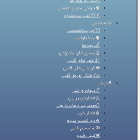
🗓️پیش از عمل‌ها
🧠جراحی مغز و اعصاب
👴🏻قلب سالمندان
💡تشخیص
👨‍⚕️ویزیت‌تخصصی
🫀ساختارقلب
🎚️دریچه‌ها
🧬بیماری‌های مادرزادی
⚡آریتمی‌های قلبی
💔نارسایی‌های قلبی
♨️گرفتگی عروق قلبی
💊درمان
🦵درمان واریس
🫁فشارخون ریوی
📋مدیریت درمان دارویی
🩸فشار خون
🔥درد قفسه سینه
🦠رماتیسم قلبی
💓تپش قلب