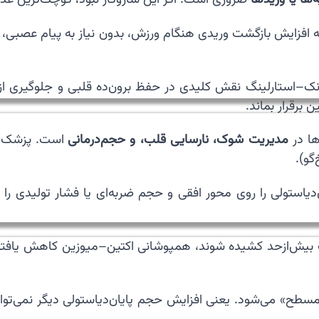
نه افزایش بازگشت وریدی هنگام ورزش، بدون نیاز به پیام عصبی،
انک–استارلینگ نقش کلیدی در حفظ برون‌ده قلبی و جلوگیری از 
برقرار بماند.
ها در
مدیریت شوک، نارسایی قلب، و حجم‌درمانی
است. پزشک ب
گو).
استولی را روی محور افقی و حجم ضربه‌ای یا فشار تولیدی را ر
لب بیش‌ازحد کشیده شوند، همپوشانی اکتین–میوزین کاهش یافت
طح» می‌شود. یعنی افزایش حجم پایان‌دیاستولی دیگر نمی‌تواند ح