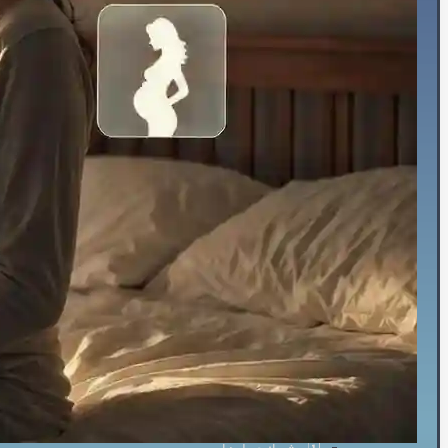
⌚هولتر فشارخون
💓هولتر ضربان قلب
🚴‍♀️تست ورزش
💉آنژیوگرافی
🩺تشخیص‌ودرمان
💬مشاوره
🛡️مشاوره پیشگیری
🍎مشاوره تخصصی تغذیه
🩸بیماران دیابتی
♀️قلب بانوان
🔎چکاپ و غربالگری
🚭مشاوره ترک سیگار
🎗️درمان سرطان سینه
👩‍⚕️مشاوره جراحی زنان
✨جراحی زیبایی
⏳پیش و پس از جراحی
🏥حین درمان سرطان
⚖️کنترل وزن