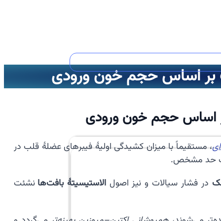
ب بر اساس حجم خون ورودی
بر اساس حجم خون ورودی
ای
، مستقیماً با میزان کشیدگی اولیهٔ فیبرهای عضلهٔ قلب در
یک حد مشخص.
نک
در فشار سیالات و نیز اصول
الاستیسیتهٔ بافت‌ها
نشئت
‌تر می‌شوند،
همپوشانی اکتین–میوزین بهینه‌تر
می‌گردد و