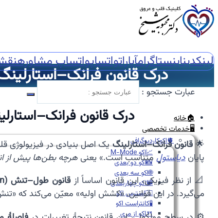
لینکدین
اینستاگرام
آپارات
واتساپ
واتساپ مشاوره
نقش
درک قانون فرانک–استارلین
عبارت جستجو :
درک قانون فرانک–استارل
🏠خانه
🖥️خدمات تخصصی
🫀اکوکاردیوگرافی
🌟
قانون فرانک–استارلینگ
یک اصل بنیادی در فیزیولوژی ق
📈اکو M-Mode
پایان
دیاستول
متناسب است.» یعنی
هرچه بطن‌ها پیش از ان
📸اکو دو بعدی
🌐اکو سه بعدی
📐 از نظر فیزیکی، این قانون اساساً از
قانون طول–تنش (Length–Tension Relation)
📽️اکو چهاربعدی
می‌گیرد. در این قوانین، «کشش اولیه» معیّن می‌کند که «تن
🏃‍♀️استرس اکو
🧪کانتراست اکو
🍴اکو از مری
⚙️ در سطح مولکولی، این قانون نتیجهٔ تغییرات در
فاصلهٔ م