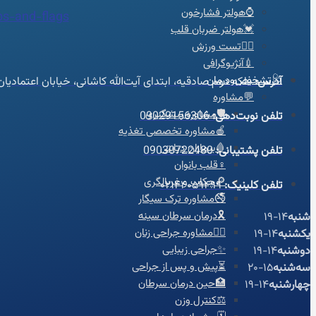
⌚هولتر فشارخون
s-and-flags
💓هولتر ضربان قلب
🚴‍♀️تست ورزش
💉آنژیوگرافی
🩺تشخیص‌ودرمان
آدرس:
فلکه دوم صادقیه، ابتدای آیت‌الله کاشانی، خیابان اعتمادی
💬مشاوره
🛡️مشاوره پیشگیری
تلفن نوبت‌دهی:
09029156306
🍎مشاوره تخصصی تغذیه
🩸بیماران دیابتی
تلفن پشتیبانی:
09030722480
♀️قلب بانوان
🔎چکاپ و غربالگری
تلفن کلینیک:
۰۲۱۴۴۰۵۹۴۹۹
🚭مشاوره ترک سیگار
🎗️درمان سرطان سینه
شنبه
14-19
👩‍⚕️مشاوره جراحی زنان
یکشنبه
14-19
✨جراحی زیبایی
دوشنبه
14-19
⏳پیش و پس از جراحی
سه‌شنبه
15-20
🏥حین درمان سرطان
چهارشنبه
14-19
⚖️کنترل وزن