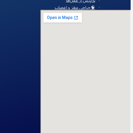
🗓️پیش از عمل‌ها
🧠جراحی مغز و اعصاب
👴🏻قلب سالمندان
💡تشخیص
👨‍⚕️ویزیت‌تخصصی
🫀ساختارقلب
🎚️دریچه‌ها
🧬بیماری‌های مادرزادی
⚡آریتمی‌های قلبی
💔نارسایی‌های قلبی
♨️گرفتگی عروق قلبی
💊درمان
🦵درمان واریس
🫁فشارخون ریوی
📋مدیریت درمان دارویی
🩸فشار خون
🔥درد قفسه سینه
🦠رماتیسم قلبی
💓تپش قلب