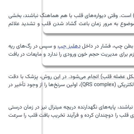
 است. وقتی دیواره‌های قلب با هم هماهنگ نباشند، بخشی
 موضوع به مرور زمان باعث گشاد شدن قلب و تشدید علائم
ز بطن چپ، فشار در داخل
دهلیز چپ
و سپس در رگ‌های ریه
زم برای مدیریت حجم خون ورودی را ندارد و مایعات در بافت
S – بررسی میزان تغییر شکل عضله قلب) انجام می‌شود. در این روش، پزشک با دقت
میلی‌ثانیه‌ای زمان انقباض هر نقطه از قلب را اندازه‌گیری می‌کند. همچنین نوار قلب (ECG) با نشان دادن پهن شدن موج‌های الکتریکی (QRS complex)، اولین سرنخ‌ها را از وجود تأخیر در
ند، پایه‌های نگهدارنده دریچه میترال نیز در زمان درستی
ی قلب را دوچندان کرده و فرآیند تخریب بافت قلب را سرعت