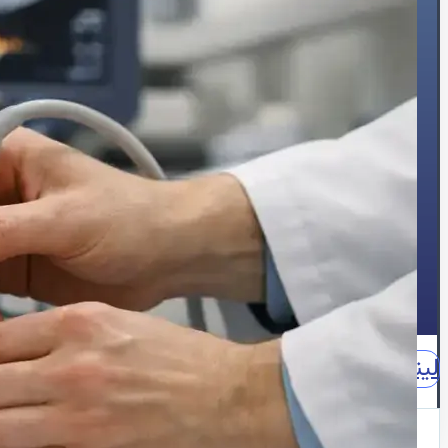
🍔چربی خون
😵سنکوپ
عارضه‌یابی
📝بلاگ
⏰نوبت‌دهی آنلاین
👩🏻‍⚕️درباره ما
🩺دکتر محبوبه شیخ
🏥درباره کلینیک
📕زندگینامه
🪪مدارک و مجوزهای حرفه‌ای
📃سوابق علمی و اجرایی
🥇افتخارات و تقدیرنامه‌ها
🌍English
📞تماس با ما
لینکدین
اینستاگرام
آپارات
واتساپ
واتساپ مشاوره
نقش