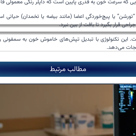
ایی که سرعت خون به قدری پایین است که داپلر رنگی معمولی ق
 “تورشن” یا پیچ‌خوردگی اعضا (مانند بیضه یا تخمدان) حیاتی ا
احی قرار بگیرد تا بافت از بین نبرد.
است. این تکنولوژی با تبدیل تپش‌های خاموش خون به سمفونی 
 نجات می‌دهد.
مطالب مرتبط