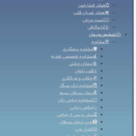
⌚هولتر فشارخون
💓هولتر ضربان قلب
🚴‍♀️تست ورزش
💉آنژیوگرافی
🩺تشخیص‌ودرمان
💬مشاوره
🛡️مشاوره پیشگیری
🍎مشاوره تخصصی تغذیه
🩸بیماران دیابتی
♀️قلب بانوان
🔎چکاپ و غربالگری
🚭مشاوره ترک سیگار
🎗️درمان سرطان سینه
👩‍⚕️مشاوره جراحی زنان
✨جراحی زیبایی
⏳پیش و پس از جراحی
🏥حین درمان سرطان
⚖️کنترل وزن