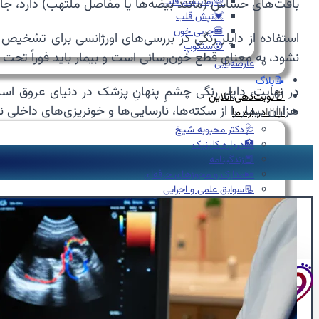
🦠رماتیسم قلبی
بافت‌های حساس (مانند بیضه‌ها یا مفاصل ملتهب) دارد، ج
💓تپش قلب
🍔چربی خون
استفاده از داپلر رنگی در بررسی‌های اورژانسی برای تشخیص
😵سنکوپ
نشود، به معنای قطع خون‌رسانی است و بیمار باید فوراً تحت جر
عارضه‌یابی
📝بلاگ
در نهایت، داپلر رنگی چشمِ پنهانِ پزشک در دنیای عروق 
⏰نوبت‌دهی آنلاین
هزاران بیمار را از سکته‌ها، نارسایی‌ها و خونریزی‌های داخلی
👩🏻‍⚕️درباره ما
🩺دکتر محبوبه شیخ
🏥درباره کلینیک
📕زندگینامه
🪪مدارک و مجوزهای حرفه‌ای
📃سوابق علمی و اجرایی
🥇افتخارات و تقدیرنامه‌ها
🌍English
📞تماس با ما