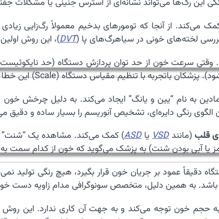
گی این رگ‌ها می‌تواند نشانه‌ای از استرس جنینی یا مشکلات جفت
مک می‌کند. از آنجا که تومورهای بدخیم معمولاً رگ‌زایی زیا
رسی لخته‌های خونی در سیاهرگ‌های پا (
DVT
)، این روش اول
 وقتی سرعت خون از حد توان پردازش دستگاه (حد نایکوئیست) 
س دستگاه (Scale) این خطا را برطرف می‌کنند تا تصویر واقعی به دست آید.
ین به نام “یین و یانگ” ایجاد می‌کند. به دلیل چرخش خون د
 الگوی رنگی دایره‌ای، تشخیص آنوریسم را بسیار ساده و دقیق می‌
دی قلب
(مانند
VSD
یا
ASD
) کمک می‌کند. مشاهده یک “شنت” یا 
قرمز یا آبی بودن شنت) به پزشک می‌گوید که خون از کدام سمت 
گاه دقیقاً عمود بر جریان خون قرار بگیرد، هیچ رنگی تولید نمی
ون باشد. به همین دلیل، متخصص سونوگرافی مدام زاویه دست خود 
 حجم خون توجه می‌کند و به جهت آن کاری ندارد. این روش ح