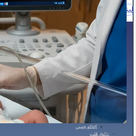
لینکدین
اینستاگرام
آپارات
واتساپ
واتساپ مشاوره
نقش
🏠خانه
🖥️خدمات تخصصی
🫀اکوکاردیوگرافی
📈اکو M-Mode
📸اکو دو بعدی
🌐اکو سه بعدی
📽️اکو چهاربعدی
🏃‍♀️استرس اکو
🧪کانتراست اکو
🍴اکو از مری
📊اکو داپلر طیفی
💗اکو داپلر رنگی
🫀اکو داپلر بافتی TDI
💪استرین اکو
👶اکو جنینی
📉نوار قلب